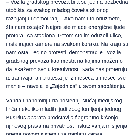
– Vozila gradskog prevoza bila su jedina bezbedna
utočišta za svakog mladog čoveka sklonog
razbijanju i demoliranju. Ako nam i to oduzmete,
šta nam ostaje? Najpre ste mlade energične ljude
proterali sa stadiona. Potom ste im oduzeli ulice,
instalirajući kamere na svakom koraku. Na kraju su
nam ostali jedino protesti, demonstracije i vozila
gradskog prevoza kao mesta na kojima možemo
da iskažemo svoju kreativnost. Sada nas proteruju
iz tramvaja, a i protesta je iz meseca u mesec sve
manje – navela je „Zajednica” u svom saopštenju.
Vandali napominju da poslednji slučaj medijskog
linča nekoliko mladih ljudi zbog lomljenja jednog
BusPlus aparata predstavlja flagrantno kršenje
njihovog prava na privatnost i iskazivanja mišljenja
prema novom sistemu za naplatu karata.