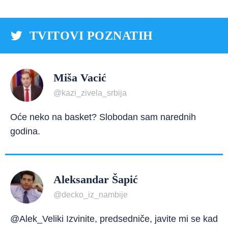
TVITOVI POZNATIH
Miša Vacić
@kazi_zivela_srbija
Oće neko na basket? Slobodan sam narednih
godina.
Aleksandar Šapić
@decko_iz_nambije
@Alek_Veliki Izvinite, predsedniče, javite mi se kad