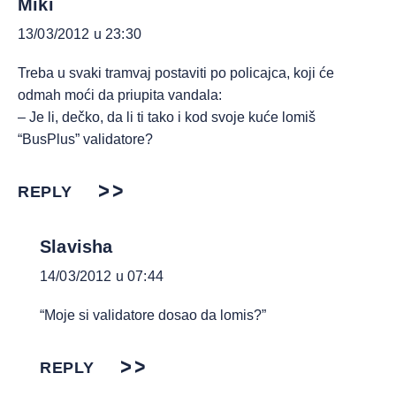
Miki
13/03/2012 u 23:30
Treba u svaki tramvaj postaviti po policajca, koji će
odmah moći da priupita vandala:
– Je li, dečko, da li ti tako i kod svoje kuće lomiš
“BusPlus” validatore?
REPLY
Slavisha
14/03/2012 u 07:44
“Moje si validatore dosao da lomis?”
REPLY