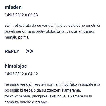
mladen
14/03/2012 u 00:33
sto ih etiketirate da su vandali, kad su ocigledno umetnici
pravili performans protiv globalizma… novinari danas
nemaju pojma!
REPLY
himalajac
14/03/2012 u 04:12
ne samo vandali, vec svi normalni ljud (ako ih uopste ima
po srbiji) bi trebalo da su zgrozeni kamerama.
toliko kriminala, pucnjava i korupcije, a kamere su tu
samo za obicne gradjane.