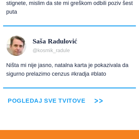
stignete, mislim da ste mi greškom odbili poziv šest
puta
Saša Radulović
@kosmik_radule
Ništa mi nije jasno, natalna karta je pokazivala da
sigurno prelazimo cenzus #kradja #blato
POGLEDAJ SVE TVITOVE