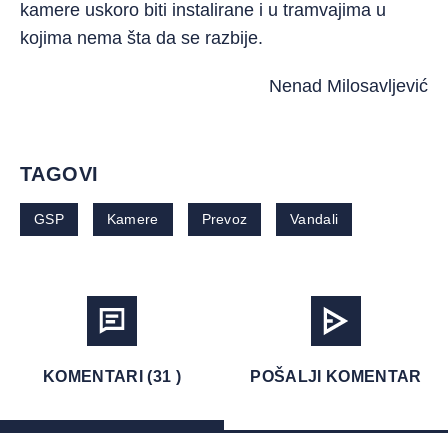
kamere uskoro biti instalirane i u tramvajima u
kojima nema šta da se razbije.
Nenad Milosavljević
TAGOVI
GSP
Kamere
Prevoz
Vandali
KOMENTARI (31 )
POŠALJI KOMENTAR