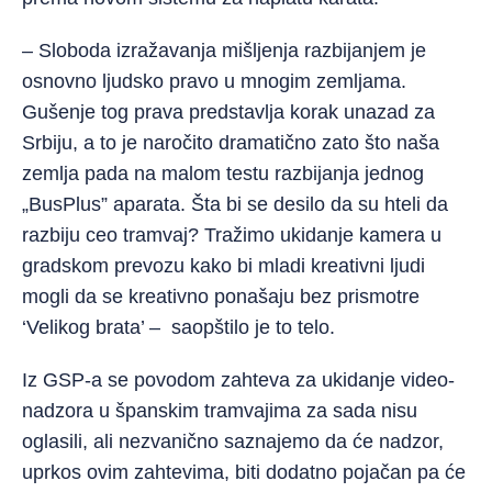
– Sloboda izražavanja mišljenja razbijanjem je
osnovno ljudsko pravo u mnogim zemljama.
Gušenje tog prava predstavlja korak unazad za
Srbiju, a to je naročito dramatično zato što naša
zemlja pada na malom testu razbijanja jednog
„BusPlus” aparata. Šta bi se desilo da su hteli da
razbiju ceo tramvaj? Tražimo ukidanje kamera u
gradskom prevozu kako bi mladi kreativni ljudi
mogli da se kreativno ponašaju bez prismotre
‘Velikog brata’ – saopštilo je to telo.
Iz GSP-a se povodom zahteva za ukidanje video-
nadzora u španskim tramvajima za sada nisu
oglasili, ali nezvanično saznajemo da će nadzor,
uprkos ovim zahtevima, biti dodatno pojačan pa će