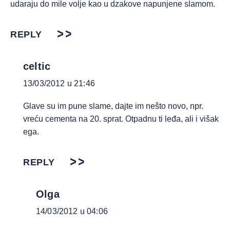
udaraju do mile volje kao u dzakove napunjene slamom.
REPLY
celtic
13/03/2012 u 21:46
Glave su im pune slame, dajte im nešto novo, npr.
vreću cementa na 20. sprat. Otpadnu ti leđa, ali i višak
ega.
REPLY
Olga
14/03/2012 u 04:06