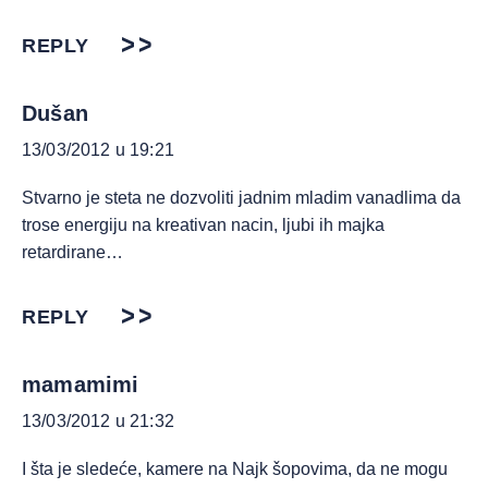
REPLY
Dušan
13/03/2012 u 19:21
Stvarno je steta ne dozvoliti jadnim mladim vanadlima da
trose energiju na kreativan nacin, ljubi ih majka
retardirane…
REPLY
mamamimi
13/03/2012 u 21:32
I šta je sledeće, kamere na Najk šopovima, da ne mogu