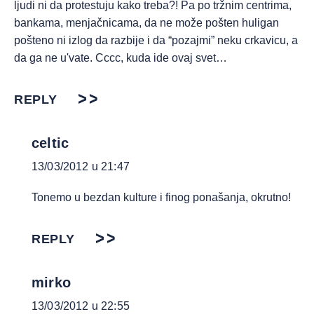
ljudi ni da protestuju kako treba?! Pa po tržnim centrima,
bankama, menjačnicama, da ne može pošten huligan
pošteno ni izlog da razbije i da “pozajmi” neku crkavicu, a
da ga ne u'vate. Cccc, kuda ide ovaj svet…
REPLY
celtic
13/03/2012 u 21:47
Tonemo u bezdan kulture i finog ponašanja, okrutno!
REPLY
mirko
13/03/2012 u 22:55