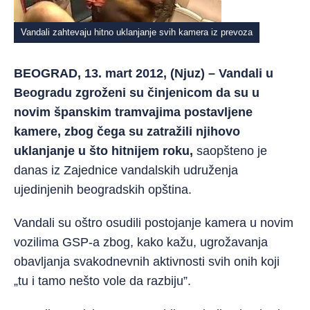
Vandali zahtevaju hitno uklanjanje svih kamera iz prevoza
BEOGRAD, 13. mart 2012, (Njuz) – Vandali u
Beogradu zgroženi su činjenicom da su u
novim španskim tramvajima postavljene
kamere, zbog čega su zatražili njihovo
uklanjanje u što hitnijem roku,
saopšteno je
danas iz Zajednice vandalskih udruženja
ujedinjenih beogradskih opština.
Vandali su oštro osudili postojanje kamera u novim
vozilima GSP-a zbog, kako kažu, ugrožavanja
obavljanja svakodnevnih aktivnosti svih onih koji
„tu i tamo nešto vole da razbiju”.