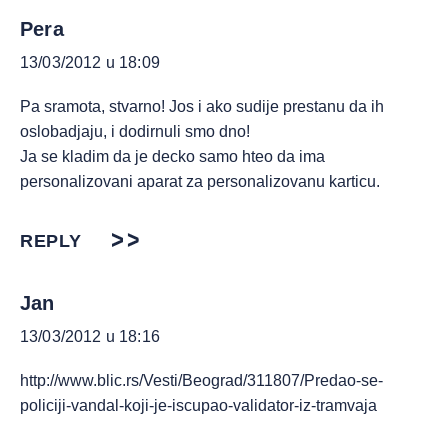
Pera
13/03/2012 u 18:09
Pa sramota, stvarno! Jos i ako sudije prestanu da ih
oslobadjaju, i dodirnuli smo dno!
Ja se kladim da je decko samo hteo da ima
personalizovani aparat za personalizovanu karticu.
REPLY
Jan
13/03/2012 u 18:16
http://www.blic.rs/Vesti/Beograd/311807/Predao-se-
policiji-vandal-koji-je-iscupao-validator-iz-tramvaja