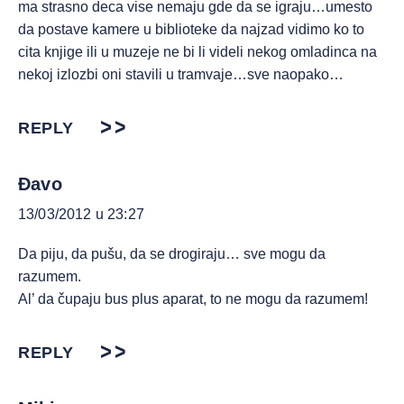
ma strasno deca vise nemaju gde da se igraju…umesto
da postave kamere u biblioteke da najzad vidimo ko to
cita knjige ili u muzeje ne bi li videli nekog omladinca na
nekoj izlozbi oni stavili u tramvaje…sve naopako…
REPLY
Đavo
13/03/2012 u 23:27
Da piju, da pušu, da se drogiraju… sve mogu da
razumem.
Al’ da čupaju bus plus aparat, to ne mogu da razumem!
REPLY