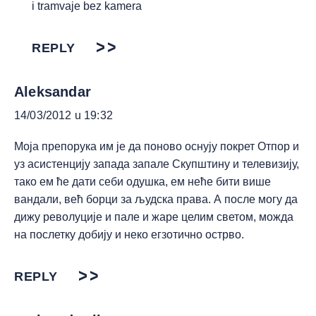
i tramvaje bez kamera
REPLY
Aleksandar
14/03/2012 u 19:32
Моја препорука им је да поново оснују покрет Отпор и
уз асистенцију запада запале Скупштину и телевизију,
тако ем ће дати себи одушка, ем неће бити више
вандали, већ борци за људска права. А после могу да
дижу револуције и пале и жаре целим светом, можда
на послетку добију и неко егзотично острво.
REPLY