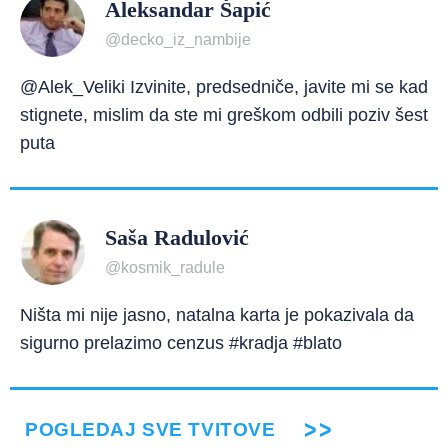
Aleksandar Šapić
@decko_iz_nambije
@Alek_Veliki Izvinite, predsedniče, javite mi se kad
stignete, mislim da ste mi greškom odbili poziv šest
puta
Saša Radulović
@kosmik_radule
Ništa mi nije jasno, natalna karta je pokazivala da
sigurno prelazimo cenzus #kradja #blato
POGLEDAJ SVE TVITOVE