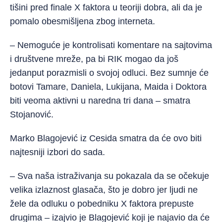
tišini pred finale X faktora u teoriji dobra, ali da je
pomalo obesmišljena zbog interneta.
– Nemoguće je kontrolisati komentare na sajtovima
i društvene mreže, pa bi RIK mogao da još
jedanput porazmisli o svojoj odluci. Bez sumnje će
botovi Tamare, Daniela, Lukijana, Maida i Doktora
biti veoma aktivni u naredna tri dana – smatra
Stojanović.
Marko Blagojević iz Cesida smatra da će ovo biti
najtesniji izbori do sada.
– Sva naša istraživanja su pokazala da se očekuje
velika izlaznost glasača, što je dobro jer ljudi ne
žele da odluku o pobedniku X faktora prepuste
drugima – izajvio je Blagojević koji je najavio da će