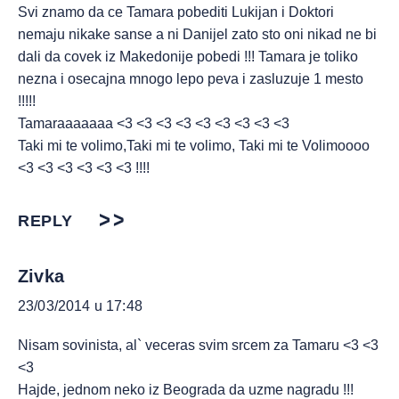
Svi znamo da ce Tamara pobediti Lukijan i Doktori
nemaju nikake sanse a ni Danijel zato sto oni nikad ne bi
dali da covek iz Makedonije pobedi !!! Tamara je toliko
nezna i osecajna mnogo lepo peva i zasluzuje 1 mesto
!!!!!
Tamaraaaaaaa <3 <3 <3 <3 <3 <3 <3 <3 <3
Taki mi te volimo,Taki mi te volimo, Taki mi te Volimoooo
<3 <3 <3 <3 <3 <3 !!!!
REPLY
Zivka
23/03/2014 u 17:48
Nisam sovinista, al` veceras svim srcem za Tamaru <3 <3
<3
Hajde, jednom neko iz Beograda da uzme nagradu !!!