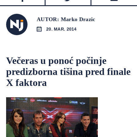
AUTOR: Marko Drazic
20. MAR. 2014
Večeras u ponoć počinje
predizborna tišina pred finale
X faktora