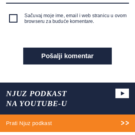
Sačuvaj moje ime, email i web stranicu u ovom
browseru za buduće komentare.
NJUZ PODKAST
NA YOUTUBE-U
Prati Njuz podkast