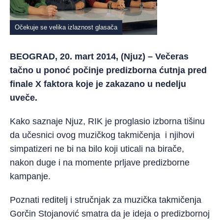
Očekuje se velika izlaznost glasača
BEOGRAD, 20. mart 2014, (Njuz) – Večeras
tačno u ponoć počinje predizborna ćutnja pred
finale X faktora koje je zakazano u nedelju
uveče.
Kako saznaje Njuz, RIK je proglasio izborna tišinu
da učesnici ovog muzičkog takmičenja i njihovi
simpatizeri ne bi na bilo koji uticali na birače,
nakon duge i na momente prljave predizborne
kampanje.
Poznati reditelj i stručnjak za muzička takmičenja
Gorčin Stojanović smatra da je ideja o predizbornoj