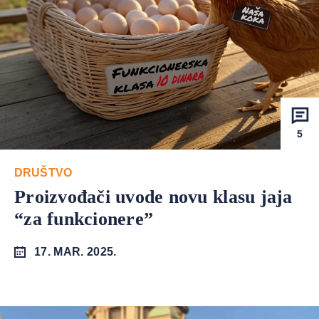
5
DRUŠTVO
Proizvođači uvode novu klasu jaja
“za funkcionere”
17. MAR. 2025.