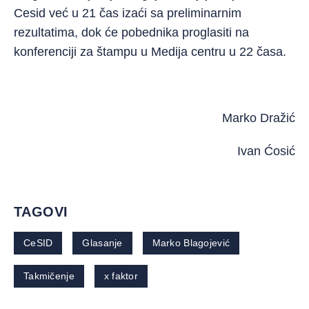
Cesid već u 21 čas izaći sa preliminarnim
rezultatima, dok će pobednika proglasiti na
konferenciji za štampu u Medija centru u 22 časa.
Marko Dražić
Ivan Ćosić
TAGOVI
CeSID
Glasanje
Marko Blagojević
Takmičenje
x faktor