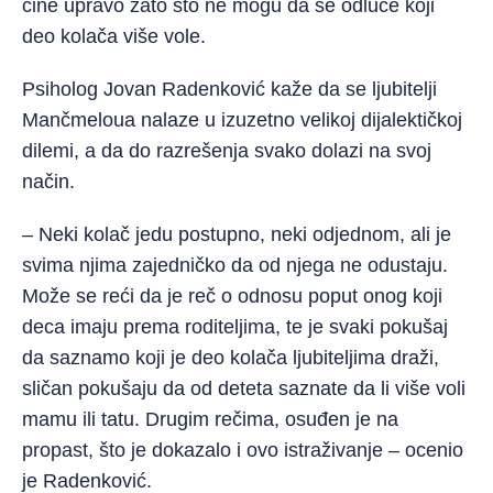
čine upravo zato što ne mogu da se odluče koji
deo kolača više vole.
Psiholog Jovan Radenković kaže da se ljubitelji
Mančmeloua nalaze u izuzetno velikoj dijalektičkoj
dilemi, a da do razrešenja svako dolazi na svoj
način.
– Neki kolač jedu postupno, neki odjednom, ali je
svima njima zajedničko da od njega ne odustaju.
Može se reći da je reč o odnosu poput onog koji
deca imaju prema roditeljima, te je svaki pokušaj
da saznamo koji je deo kolača ljubiteljima draži,
sličan pokušaju da od deteta saznate da li više voli
mamu ili tatu. Drugim rečima, osuđen je na
propast, što je dokazalo i ovo istraživanje – ocenio
je Radenković.