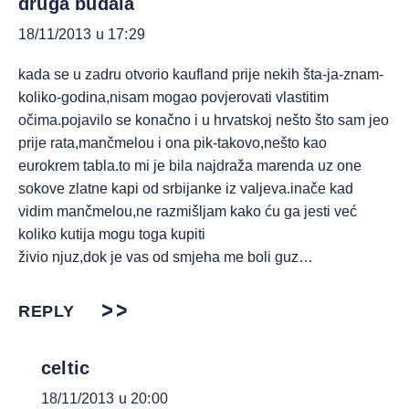
druga budala
18/11/2013 u 17:29
kada se u zadru otvorio kaufland prije nekih šta-ja-znam-
koliko-godina,nisam mogao povjerovati vlastitim
očima.pojavilo se konačno i u hrvatskoj nešto što sam jeo
prije rata,mančmelou i ona pik-takovo,nešto kao
eurokrem tabla.to mi je bila najdraža marenda uz one
sokove zlatne kapi od srbijanke iz valjeva.inače kad
vidim mančmelou,ne razmišljam kako ću ga jesti već
koliko kutija mogu toga kupiti
živio njuz,dok je vas od smjeha me boli guz…
REPLY
celtic
18/11/2013 u 20:00