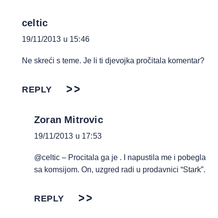
celtic
19/11/2013 u 15:46
Ne skreći s teme. Je li ti djevojka pročitala komentar?
REPLY
Zoran Mitrovic
19/11/2013 u 17:53
@celtic – Procitala ga je . I napustila me i pobegla
sa komsijom. On, uzgred radi u prodavnici “Stark”.
REPLY