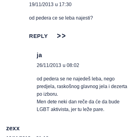
19/11/2013 u 17:30
od pedera ce se leba najesti?
REPLY
ja
26/11/2013 u 08:02
od pedera se ne najedeš leba, nego
predjela, raskošnog glavnog jela i dezerta
po izboru.
Men dete neki dan reče da će da bude
LGBT aktivista, jer tu leže pare.
zexx