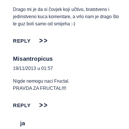
Drago mi je da si čovjek koji učtivo, bratstveno i
jedinstveno kuca komentare, a vrlo nam je drago što
te guz boli samo od smijeha :-)
REPLY
Misantropicus
19/11/2013 u 01:57
Nigde nemogu naci Fructal.
PRAVDA ZA FRUCTAL!!!!
REPLY
ja