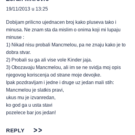
19/11/2013 u 13:25
Dobijam prilicno ujednacen broj kako pluseva tako i
minusa. Ne znam sta da mislim o onima koji mi lupaju
minuse :
1) Nikad nisu probali Mancmelou, pa ne znaju kako je to
dobra stvar.
2) Probali su ga ali vise vole Kinder jaja.
3) Obozavaju Mancmelou, ali im se ne svidja moj opis
njegovog koriscenja od strane moje devojke.
Ipak pozdravljam i jedne i druge uz jedan mali stih:
Mancmelou je slatkis pravi,
ukus mu je izvanredan,
ko god ga u usta stavi
pozelece bar jos jedan!
REPLY