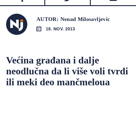
AUTOR: Nenad Milosavljevic
18. NOV. 2013
Većina građana i dalje
neodlučna da li više voli tvrdi
ili meki deo mančmeloua