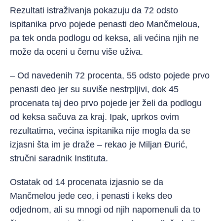
Rezultati istraživanja pokazuju da 72 odsto
ispitanika prvo pojede penasti deo Mančmeloua,
pa tek onda podlogu od keksa, ali većina njih ne
može da oceni u čemu više uživa.
– Od navedenih 72 procenta, 55 odsto pojede prvo
penasti deo jer su suviše nestrpljivi, dok 45
procenata taj deo prvo pojede jer želi da podlogu
od keksa sačuva za kraj. Ipak, uprkos ovim
rezultatima, većina ispitanika nije mogla da se
izjasni šta im je draže – rekao je Miljan Đurić,
stručni saradnik Instituta.
Ostatak od 14 procenata izjasnio se da
Mančmelou jede ceo, i penasti i keks deo
odjednom, ali su mnogi od njih napomenuli da to