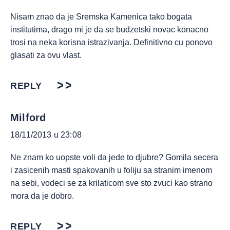
Nisam znao da je Sremska Kamenica tako bogata
institutima, drago mi je da se budzetski novac konacno
trosi na neka korisna istrazivanja. Definitivno cu ponovo
glasati za ovu vlast.
REPLY
Milford
18/11/2013 u 23:08
Ne znam ko uopste voli da jede to djubre? Gomila secera
i zasicenih masti spakovanih u foliju sa stranim imenom
na sebi, vodeci se za krilaticom sve sto zvuci kao strano
mora da je dobro.
REPLY