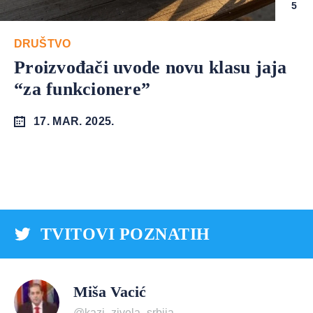
5
DRUŠTVO
Proizvođači uvode novu klasu jaja
“za funkcionere”
17. MAR. 2025.
TVITOVI POZNATIH
Miša Vacić
@kazi_zivela_srbija