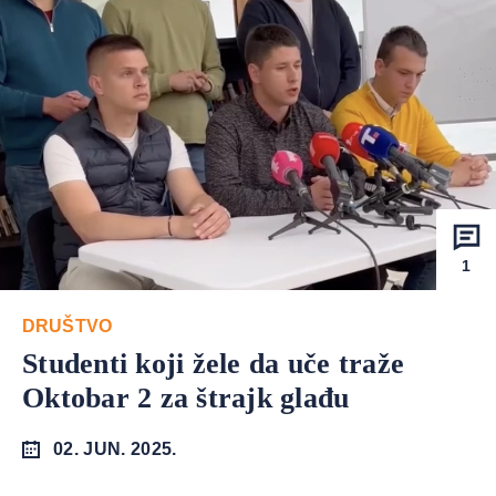
1
DRUŠTVO
Studenti koji žele da uče traže
Oktobar 2 za štrajk glađu
02. JUN. 2025.