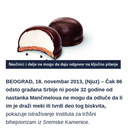
Naučnici i dalje ne mogu da daju odgovor na ključno pitanje
BEOGRAD, 18. novembar 2013, (Njuz) – Čak 86
odsto građana Srbije ni posle 32 godine od
nastanka Mančmeloua ne mogu da odluče da li
im je draži meki ili tvrdi deo tog biskvita,
pokazuje istraživanje Instituta za tržišni
bihejviorizam iz Sremske Kamenice.