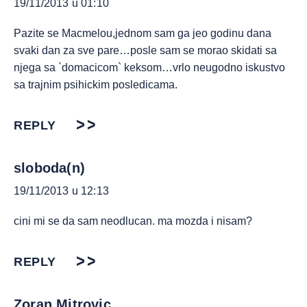
19/11/2013 u 01:10
Pazite se Macmelou,jednom sam ga jeo godinu dana
svaki dan za sve pare…posle sam se morao skidati sa
njega sa `domacicom` keksom…vrlo neugodno iskustvo
sa trajnim psihickim posledicama.
REPLY
sloboda(n)
19/11/2013 u 12:13
cini mi se da sam neodlucan. ma mozda i nisam?
REPLY
Zoran Mitrovic