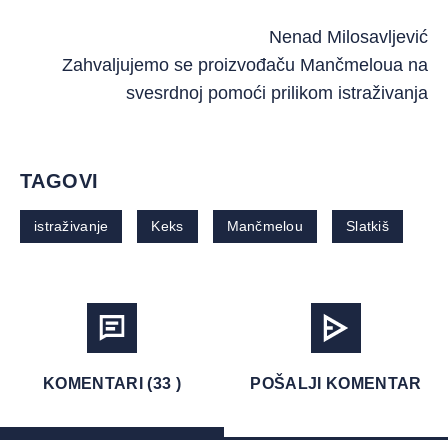
Nenad Milosavljević
Zahvaljujemo se proizvođaču Mančmeloua na
svesrdnoj pomoći prilikom istraživanja
TAGOVI
istraživanje
Keks
Mančmelou
Slatkiš
KOMENTARI (33 )
POŠALJI KOMENTAR