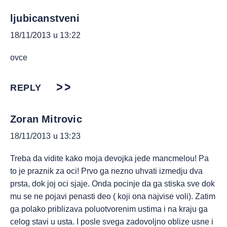
ljubicanstveni
18/11/2013 u 13:22
ovce
REPLY
Zoran Mitrovic
18/11/2013 u 13:23
Treba da vidite kako moja devojka jede mancmelou! Pa
to je praznik za oci! Prvo ga nezno uhvati izmedju dva
prsta, dok joj oci sjaje. Onda pocinje da ga stiska sve dok
mu se ne pojavi penasti deo ( koji ona najvise voli). Zatim
ga polako priblizava poluotvorenim ustima i na kraju ga
celog stavi u usta. I posle svega zadovoljno oblize usne i