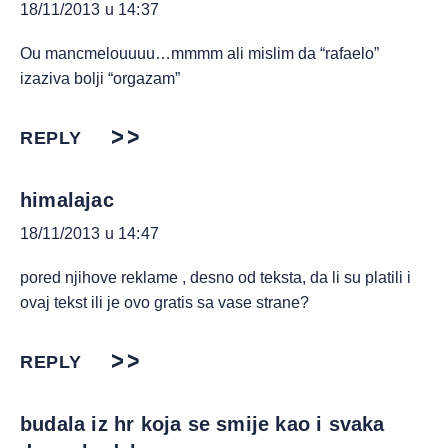
18/11/2013 u 14:37
Ou mancmelouuuu…mmmm ali mislim da “rafaelo”
izaziva bolji “orgazam”
REPLY
himalajac
18/11/2013 u 14:47
pored njihove reklame , desno od teksta, da li su platili i
ovaj tekst ili je ovo gratis sa vase strane?
REPLY
budala iz hr koja se smije kao i svaka