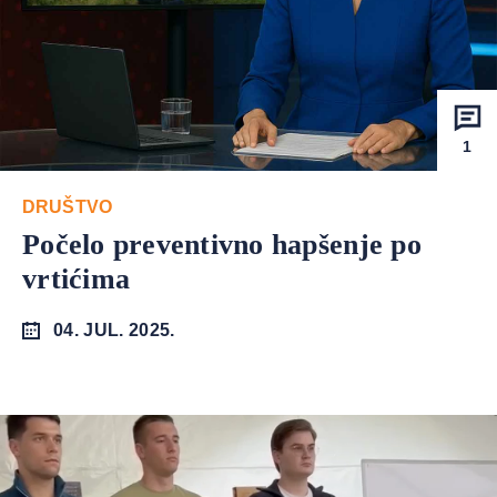
1
DRUŠTVO
Počelo preventivno hapšenje po
vrtićima
04. JUL. 2025.