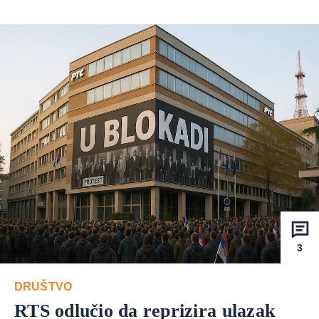
3
DRUŠTVO
RTS odlučio da reprizira ulazak