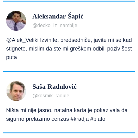
Aleksandar Šapić
@decko_iz_nambije
@Alek_Veliki Izvinite, predsedniče, javite mi se kad
stignete, mislim da ste mi greškom odbili poziv šest
puta
Saša Radulović
@kosmik_radule
Ništa mi nije jasno, natalna karta je pokazivala da
sigurno prelazimo cenzus #kradja #blato