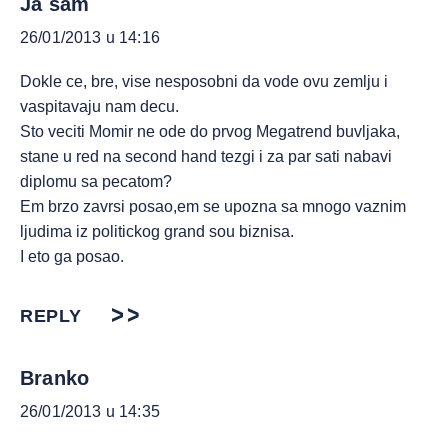
Ja sam
26/01/2013 u 14:16
Dokle ce, bre, vise nesposobni da vode ovu zemlju i
vaspitavaju nam decu.
Sto veciti Momir ne ode do prvog Megatrend buvljaka,
stane u red na second hand tezgi i za par sati nabavi
diplomu sa pecatom?
Em brzo zavrsi posao,em se upozna sa mnogo vaznim
ljudima iz politickog grand sou biznisa.
I eto ga posao.
REPLY
Branko
26/01/2013 u 14:35