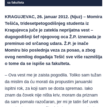
sa fakulteta
KRAGUJEVAC, 26. januar 2012. (Njuz) – Momira
Tešića, tridesetpetogodišnjeg studenta iz
Kragujevca juče je zatekla neprijatna vest –
dugogodišnji šef njegovog oca Ž.P. iznenada je
preminuo od srčanog udara. Ž.P. je inače
Momiru bio poslednja veza za posao, a zbog
ovog nemilog događaja Tešić sve više razmišlja
o tome da se ispiše sa fakulteta.
– Ova vest me je zaista pogodila. Toliko sam tužan
da mislim da ću morati da propustim januarski
ispitni rok, za koji sam se dosta spremao. Iako
znam da čovek nije ništa kriv, moram da priznam
da sam pomalo razočaran, jer mi je tatin šef uvek