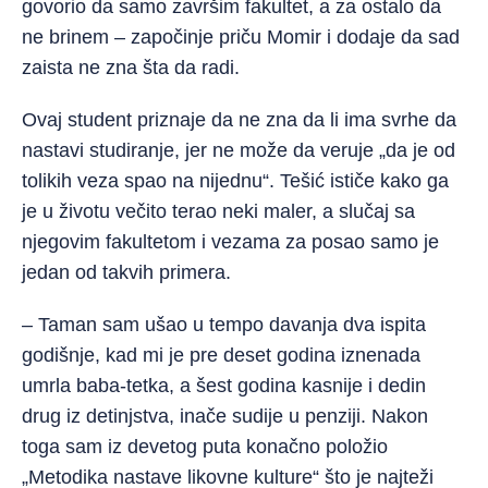
govorio da samo završim fakultet, a za ostalo da
ne brinem – započinje priču Momir i dodaje da sad
zaista ne zna šta da radi.
Ovaj student priznaje da ne zna da li ima svrhe da
nastavi studiranje, jer ne može da veruje „da je od
tolikih veza spao na nijednu“. Tešić ističe kako ga
je u životu večito terao neki maler, a slučaj sa
njegovim fakultetom i vezama za posao samo je
jedan od takvih primera.
– Taman sam ušao u tempo davanja dva ispita
godišnje, kad mi je pre deset godina iznenada
umrla baba-tetka, a šest godina kasnije i dedin
drug iz detinjstva, inače sudije u penziji. Nakon
toga sam iz devetog puta konačno položio
„Metodika nastave likovne kulture“ što je najteži