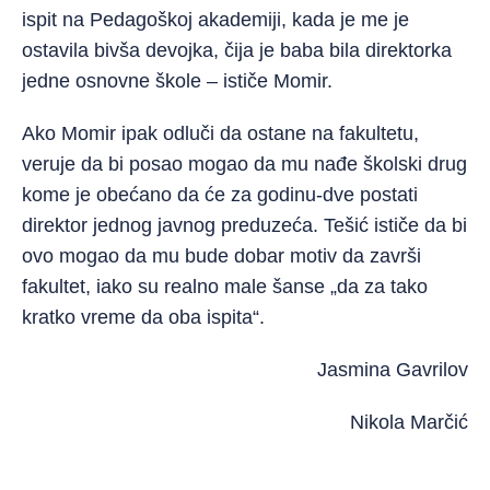
ispit na Pedagoškoj akademiji, kada je me je
ostavila bivša devojka, čija je baba bila direktorka
jedne osnovne škole – ističe Momir.
Ako Momir ipak odluči da ostane na fakultetu,
veruje da bi posao mogao da mu nađe školski drug
kome je obećano da će za godinu-dve postati
direktor jednog javnog preduzeća. Tešić ističe da bi
ovo mogao da mu bude dobar motiv da završi
fakultet, iako su realno male šanse „da za tako
kratko vreme da oba ispita“.
Jasmina Gavrilov
Nikola Marčić