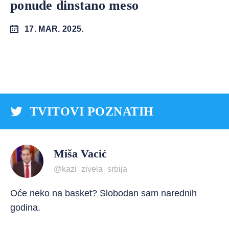
ponude dinstano meso
17. MAR. 2025.
TVITOVI POZNATIH
Miša Vacić
@kazi_zivela_srbija
Oće neko na basket? Slobodan sam narednih
godina.