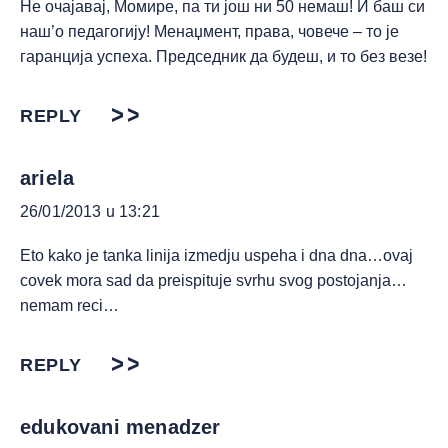
Не очајавај, Момире, па ти још ни 50 немаш! И баш си
наш’о педагогију! Менаџмент, права, човече – то је
гаранција успеха. Председник да будеш, и то без везе!
REPLY
ariela
26/01/2013 u 13:21
Eto kako je tanka linija izmedju uspeha i dna dna…ovaj
covek mora sad da preispituje svrhu svog postojanja…
nemam reci…
REPLY
edukovani menadzer