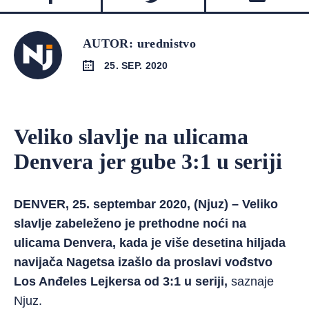
AUTOR: urednistvo
25. SEP. 2020
Veliko slavlje na ulicama
Denvera jer gube 3:1 u seriji
DENVER, 25. septembar 2020, (Njuz) – Veliko
slavlje zabeleženo je prethodne noći na
ulicama Denvera, kada je više desetina hiljada
navijača Nagetsa izašlo da proslavi vođstvo
Los Anđeles Lejkersa od 3:1 u seriji,
saznaje
Njuz.