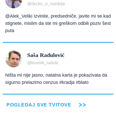
@decko_iz_nambije
@Alek_Veliki Izvinite, predsedniče, javite mi se kad
stignete, mislim da ste mi greškom odbili poziv šest
puta
Saša Radulović
@kosmik_radule
Ništa mi nije jasno, natalna karta je pokazivala da
sigurno prelazimo cenzus #kradja #blato
POGLEDAJ SVE TVITOVE