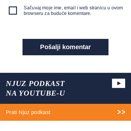
Sačuvaj moje ime, email i web stranicu u ovom
browseru za buduće komentare.
NJUZ PODKAST
NA YOUTUBE-U
Prati Njuz podkast