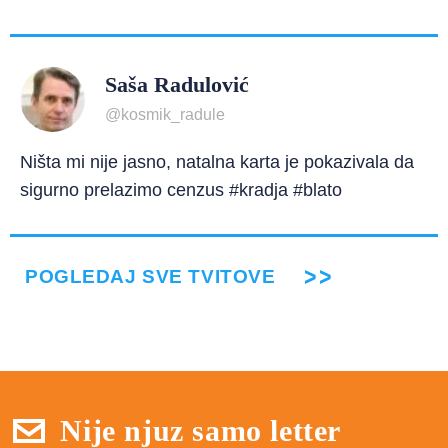
Saša Radulović
@kosmik_radule
Ništa mi nije jasno, natalna karta je pokazivala da
sigurno prelazimo cenzus #kradja #blato
POGLEDAJ SVE TVITOVE
Nije njuz samo letter