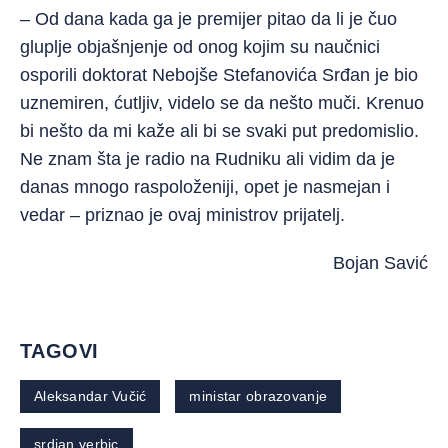
– Od dana kada ga je premijer pitao da li je čuo
gluplje objašnjenje od onog kojim su naučnici
osporili doktorat Nebojše Stefanovića Srđan je bio
uznemiren, ćutljiv, videlo se da nešto muči. Krenuo
bi nešto da mi kaže ali bi se svaki put predomislio.
Ne znam šta je radio na Rudniku ali vidim da je
danas mnogo raspoloženiji, opet je nasmejan i
vedar – priznao je ovaj ministrov prijatelj.
Bojan Savić
TAGOVI
Aleksandar Vučić
ministar obrazovanje
srdjan verbic