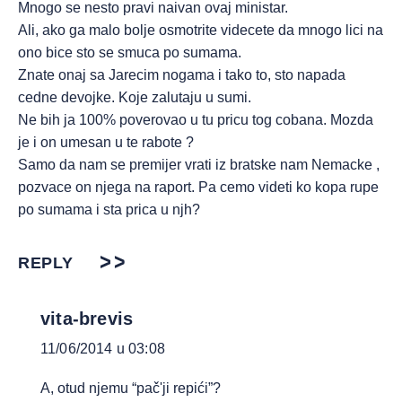
Mnogo se nesto pravi naivan ovaj ministar.
Ali, ako ga malo bolje osmotrite videcete da mnogo lici na
ono bice sto se smuca po sumama.
Znate onaj sa Jarecim nogama i tako to, sto napada
cedne devojke. Koje zalutaju u sumi.
Ne bih ja 100% poverovao u tu pricu tog cobana. Mozda
je i on umesan u te rabote ?
Samo da nam se premijer vrati iz bratske nam Nemacke ,
pozvace on njega na raport. Pa cemo videti ko kopa rupe
po sumama i sta prica u njh?
REPLY
vita-brevis
11/06/2014 u 03:08
A, otud njemu “pač'ji repići”?