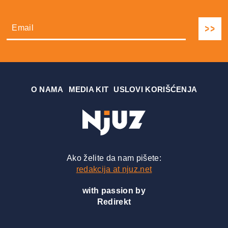
О NAMA
MEDIA KIT
USLOVI KORIŠĆENJA
Ako želite da nam pišete:
redakcija at njuz.net
with passion by
Redirekt