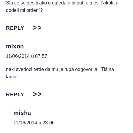
Sta ce se desiti ako u ogledalo tri put reknes “Nikolicu
dodeli mi orden”?
REPLY
mixon
11/06/2014 u 07:57
neki svedoci tvrde da mu je rupa odgovorila: “Tišina
tamo!”
REPLY
misha
11/06/2014 u 23:06