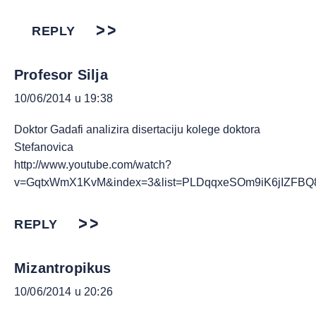
REPLY
Profesor Silja
10/06/2014 u 19:38
Doktor Gadafi analizira disertaciju kolege doktora
Stefanovica
http://www.youtube.com/watch?
v=GqtxWmX1KvM&index=3&list=PLDqqxeSOm9iK6jIZFBQ
REPLY
Mizantropikus
10/06/2014 u 20:26