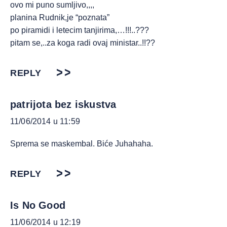
ovo mi puno sumljivo,,,,
planina Rudnik,je “poznata”
po piramidi i letecim tanjirima,…!!!..???
pitam se,..za koga radi ovaj ministar..!!??
REPLY
patrijota bez iskustva
11/06/2014 u 11:59
Sprema se maskembal. Biće Juhahaha.
REPLY
Is No Good
11/06/2014 u 12:19