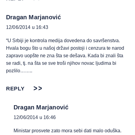
Dragan Marjanović
12/06/2014 u 16:43
“U Srbiji je kontrola medija dovedena do savršenstva.
Hvala bogu što u našoj državi postoji i cenzura te narod
zapravo uopšte ne zna šta se dešava. Kada bi znali šta
se radi, tj. na šta se sve troši njihov novac ljudima bi
pozlilo……..
REPLY
Dragan Marjanović
12/06/2014 u 16:46
Ministar prosvete zato mora sebi dati malo oduška.