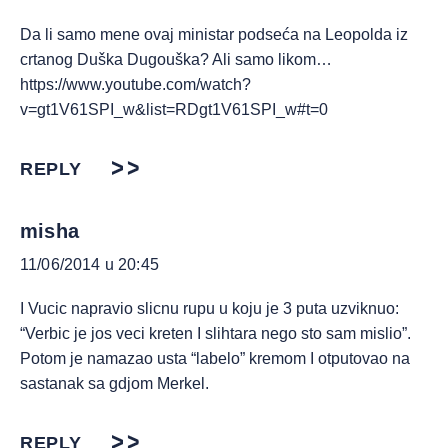
Da li samo mene ovaj ministar podseća na Leopolda iz
crtanog Duška Dugouška? Ali samo likom…
https://www.youtube.com/watch?
v=gt1V61SPI_w&list=RDgt1V61SPI_w#t=0
REPLY
misha
11/06/2014 u 20:45
I Vucic napravio slicnu rupu u koju je 3 puta uzviknuo:
“Verbic je jos veci kreten I slihtara nego sto sam mislio”.
Potom je namazao usta “labelo” kremom I otputovao na
sastanak sa gdjom Merkel.
REPLY