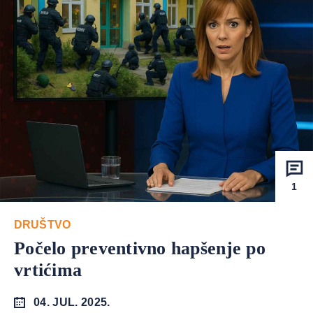
1
DRUŠTVO
Počelo preventivno hapšenje po
vrtićima
04. JUL. 2025.