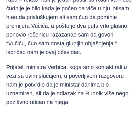
čudnije je bilo kada je počeo da viče u nju. Nisam
hteo da prisluškujem ali sam čuo da pominje
premijera Vučića, a pošto je dva puta vrlo glasno
ponovio rečenicu razazanao sam da govori
“Vučiću, čuo sam dosta glupljih objašnjenja.”-
ispričao nam je ovaj očevidac.
Prijatelj ministra Verbića, koga smo kontaktirali u
vezi sa ovim slučajem, u poverljivom razgovoru
nam je potvrdio da je ministar danima bio
uznemiren, ali da je odlazak na Rudnik više nego
pozitivno uticao na njega.