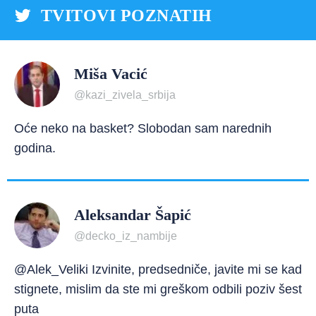
TVITOVI POZNATIH
Miša Vacić
@kazi_zivela_srbija
Oće neko na basket? Slobodan sam narednih
godina.
Aleksandar Šapić
@decko_iz_nambije
@Alek_Veliki Izvinite, predsedniče, javite mi se kad
stignete, mislim da ste mi greškom odbili poziv šest
puta