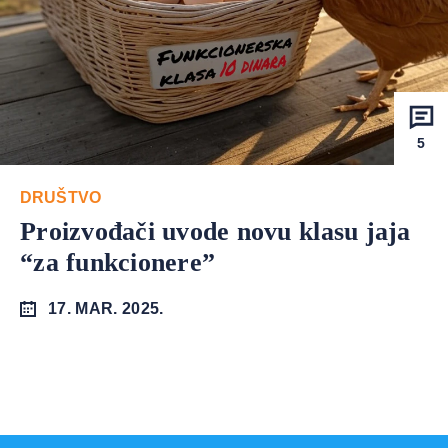
5
DRUŠTVO
Proizvođači uvode novu klasu jaja
“za funkcionere”
17. MAR. 2025.