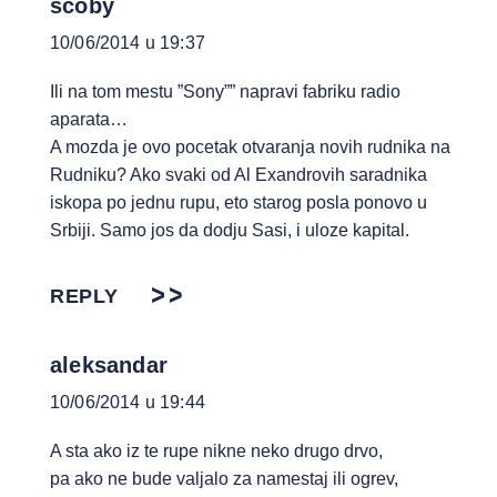
scoby
10/06/2014 u 19:37
Ili na tom mestu ”Sony”” napravi fabriku radio
aparata…
A mozda je ovo pocetak otvaranja novih rudnika na
Rudniku? Ako svaki od Al Exandrovih saradnika
iskopa po jednu rupu, eto starog posla ponovo u
Srbiji. Samo jos da dodju Sasi, i uloze kapital.
REPLY
aleksandar
10/06/2014 u 19:44
A sta ako iz te rupe nikne neko drugo drvo,
pa ako ne bude valjalo za namestaj ili ogrev,