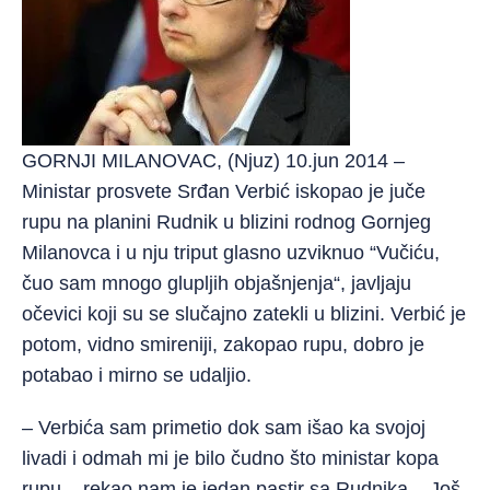
GORNJI MILANOVAC, (Njuz) 10.jun 2014 –
Ministar prosvete Srđan Verbić iskopao je juče
rupu na planini Rudnik u blizini rodnog Gornjeg
Milanovca i u nju triput glasno uzviknuo “Vučiću,
čuo sam mnogo glupljih objašnjenja“, javljaju
očevici koji su se slučajno zatekli u blizini. Verbić je
potom, vidno smireniji, zakopao rupu, dobro je
potabao i mirno se udaljio.
– Verbića sam primetio dok sam išao ka svojoj
livadi i odmah mi je bilo čudno što ministar kopa
rupu – rekao nam je jedan pastir sa Rudnika – Još