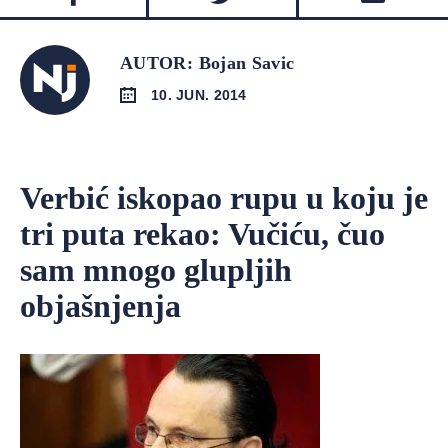
AUTOR: Bojan Savic
10. JUN. 2014
Verbić iskopao rupu u koju je
tri puta rekao: Vučiću, čuo
sam mnogo glupljih
objašnjenja