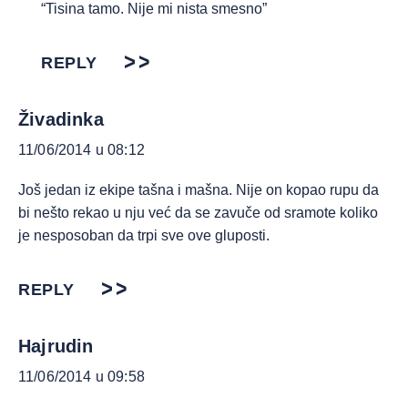
“Tisina tamo. Nije mi nista smesno”
REPLY
Živadinka
11/06/2014 u 08:12
Još jedan iz ekipe tašna i mašna. Nije on kopao rupu da
bi nešto rekao u nju već da se zavuče od sramote koliko
je nesposoban da trpi sve ove gluposti.
REPLY
Hajrudin
11/06/2014 u 09:58