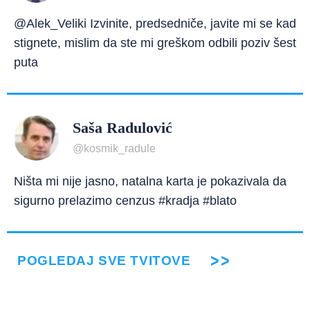
@Alek_Veliki Izvinite, predsedniče, javite mi se kad
stignete, mislim da ste mi greškom odbili poziv šest
puta
Saša Radulović
@kosmik_radule
Ništa mi nije jasno, natalna karta je pokazivala da
sigurno prelazimo cenzus #kradja #blato
POGLEDAJ SVE TVITOVE