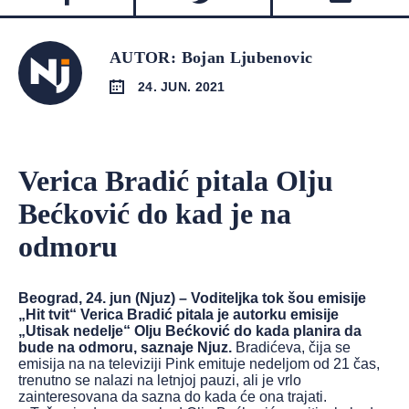
AUTOR: Bojan Ljubenovic
24. JUN. 2021
Verica Bradić pitala Olju
Bećković do kad je na
odmoru
Beograd, 24. jun (Njuz) – Voditeljka tok šou emisije
„Hit tvit“ Verica Bradić pitala je autorku emisije
„Utisak nedelje“ Olju Bećković do kada planira da
bude na odmoru, saznaje Njuz.
Bradićeva, čija se
emisija na na televiziji Pink emituje nedeljom od 21 čas,
trenutno se nalazi na letnjoj pauzi, ali je vrlo
zainteresovana da sazna do kada će ona trajati.