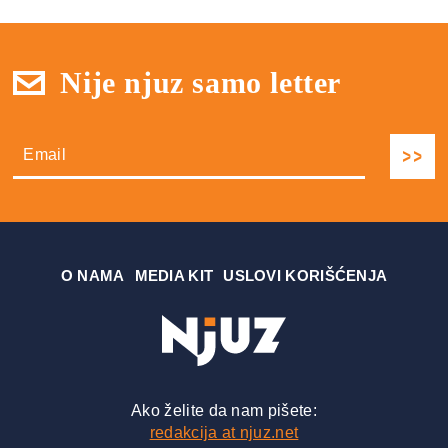
Nije njuz samo letter
О NAMA
MEDIA KIT
USLOVI KORIŠĆENJA
Ako želite da nam pišete:
redakcija at njuz.net