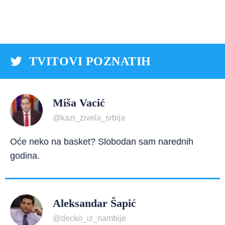
TVITOVI POZNATIH
Miša Vacić
@kazi_zivela_srbija
Oće neko na basket? Slobodan sam narednih
godina.
Aleksandar Šapić
@decko_iz_nambije