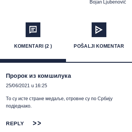
Bojan Ljubenović
KOMENTARI (2 )
POŠALJI KOMENTAR
Пророк из комшилука
25/06/2021 u 16:25
То су исте стране медаље, отровне су по Србију
подједнако.
REPLY