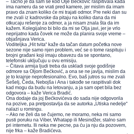
– Tačno je da sam se kod Olje Bećković raspitivala kada
ima nameru da se vrati pred kamere, jer mislim da imam
pravo da znam koliko će mi trajati odmor. Pre neki dan su
me zvali iz kadrovske da pitaju na koliko dana da mi
otkucaju rešenje za odmor, a ja nisam znala šta da im
kažem. Kolegijalno bi bilo da mi se Olja javi, jer je vrlo
neprijatno kada čovek ne može da planira svoje vreme –
objašnjava Verica.
Voditeljka „Hit tvita“ kaže da tačan datum početka nove
sezone nije samo njen problem, već se o tome raspituju i
brojni građani koji imaju obavezu da se spontano,
telefonski uključuju u ovu emisiju.
– Čitava armija ljudi treba da uskladi svoje godišnje
odmore sa Oljom Bećković, a ona se ne javlja, mislim da
je to krajnje neprofesionalno. Evo, baš jutros su me zvali
Šešelj, Čeda, Nebojša i Ana i takođe se raspitivali dok
kad mogu da budu na letovanju, a ja sam opet bila bez
odgovora – kaže Verica Bradić.
Ona dodaje da joj Bećkovićeva do sada nije odgovorila
na pozive, pa pretpostavlja da se autorka „Utiska nedelje“
nalazi u romingu.
– Ako ne želi da se čujemo, ne moramo, neka mi samo
pusti poruku na Viber, Whatapp ili Mesindžer, stalno sam
pri internetu. Ili neka me pecne, pa ću ja nju da pozovem,
nije frka – kaže Bradićeva.