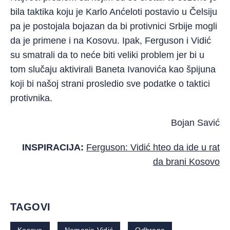
bila taktika koju je Karlo Anćeloti postavio u Čelsiju
pa je postojala bojazan da bi protivnici Srbije mogli
da je primene i na Kosovu. Ipak, Ferguson i Vidić
su smatrali da to neće biti veliki problem jer bi u
tom slučaju aktivirali Baneta Ivanovića kao špijuna
koji bi našoj strani prosledio sve podatke o taktici
protivnika.
Bojan Savić
INSPIRACIJA:
Ferguson: Vidić hteo da ide u rat
da brani Kosovo
TAGOVI