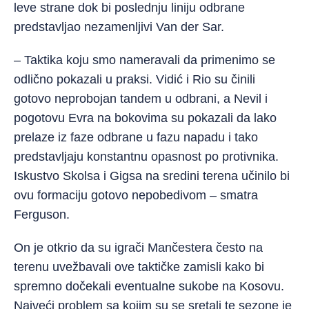
leve strane dok bi poslednju liniju odbrane
predstavljao nezamenljivi Van der Sar.
– Taktika koju smo nameravali da primenimo se
odlično pokazali u praksi. Vidić i Rio su činili
gotovo neprobojan tandem u odbrani, a Nevil i
pogotovu Evra na bokovima su pokazali da lako
prelaze iz faze odbrane u fazu napadu i tako
predstavljaju konstantnu opasnost po protivnika.
Iskustvo Skolsa i Gigsa na sredini terena učinilo bi
ovu formaciju gotovo nepobedivom – smatra
Ferguson.
On je otkrio da su igrači Mančestera često na
terenu uvežbavali ove taktičke zamisli kako bi
spremno dočekali eventualne sukobe na Kosovu.
Najveći problem sa kojim su se sretali te sezone je