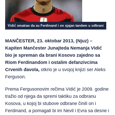
Vidić smatrao da su Ferdinand i on sjajan tandem u odbrani
MANČESTER, 23. oktobar 2013, (Njuz) –
Kapiten Mančester Junajteda Nemanja Vidić
bio je spreman da brani Kosovo zajedno sa
Riom Ferdinandom i ostalim defanzivcima
Crvenih đavola,
otkrio je u svojoj knjizi ser Aleks
Ferguson.
Prema Fergusonovim rečima Vidić je 2009. godine
tražio od njega da spremi taktiku za odbranu
Kosova, u kojoj bi stubove odbrane činili on i
Ferdinand, a pomagali bi im Nevil i Evra sa desne i