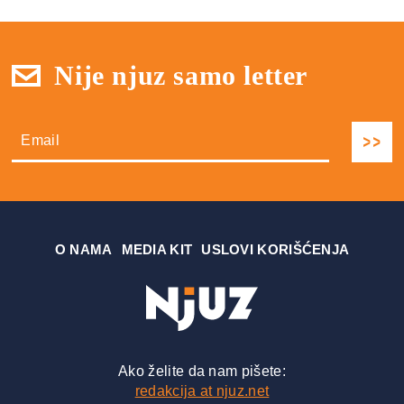
Nije njuz samo letter
О NAMA
MEDIA KIT
USLOVI KORIŠĆENJA
Ako želite da nam pišete:
redakcija at njuz.net