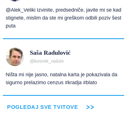
@Alek_Veliki Izvinite, predsedniče, javite mi se kad
stignete, mislim da ste mi greškom odbili poziv šest
puta
Saša Radulović
@kosmik_radule
Ništa mi nije jasno, natalna karta je pokazivala da
sigurno prelazimo cenzus #kradja #blato
POGLEDAJ SVE TVITOVE