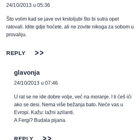
24/10/2013 u 05:36
Što volim kad se jave ovi krstoljubi što bi sutra opet
ratovali. Idite gdje hoćete, ali ne zovite nikoga za sobom u
provaliju.
REPLY
glavonja
24/10/2013 u 07:46
U rat se ne ide dobre volje, već na moranje. I ti ćeš ići
ako se desi. Nema više bežanja bato. Neće vas u
Evropi. Kažu: lažni azilanti.
A Fergi? Budala pijana.
REPLY