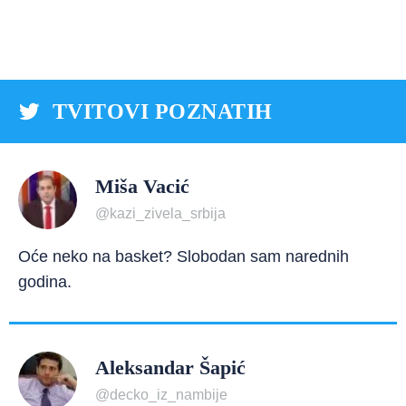
TVITOVI POZNATIH
Miša Vacić
@kazi_zivela_srbija
Oće neko na basket? Slobodan sam narednih
godina.
Aleksandar Šapić
@decko_iz_nambije