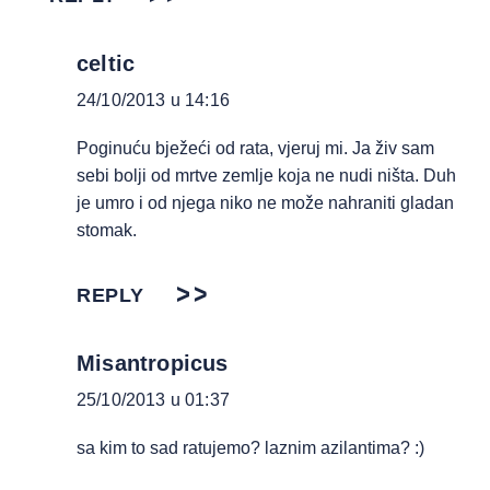
celtic
24/10/2013 u 14:16
Poginuću bježeći od rata, vjeruj mi. Ja živ sam
sebi bolji od mrtve zemlje koja ne nudi ništa. Duh
je umro i od njega niko ne može nahraniti gladan
stomak.
REPLY
Misantropicus
25/10/2013 u 01:37
sa kim to sad ratujemo? laznim azilantima? :)