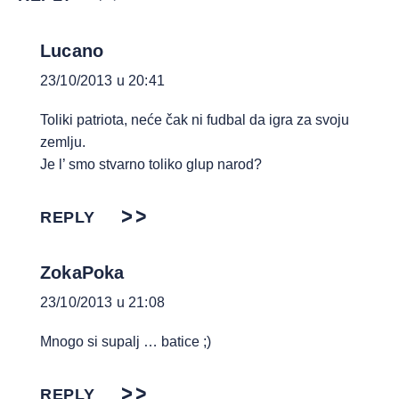
Lucano
23/10/2013 u 20:41
Toliki patriota, neće čak ni fudbal da igra za svoju
zemlju.
Je l’ smo stvarno toliko glup narod?
REPLY
ZokaPoka
23/10/2013 u 21:08
Mnogo si supalj … batice ;)
REPLY