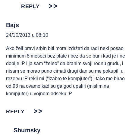
REPLY
Bajs
24/10/2013 u 08:10
Ako želi pravi srbin biti mora izdržati da radi neki posao
minimum 8 meseci bez plate i bez da se buni kad je i ne
dobije :P i ja sam “želeo” da branim svoji rodnu grudu, i
nisam se morao puno cimati drugi dan su me pokupili u
rezervu :P rekli mi (“Izabro te kompjuter”) i tako me birao
od 93 na ovamo kad su ga god upalili (mislim na
kompjuter) u vojnom odseku :P
REPLY
Shumsky