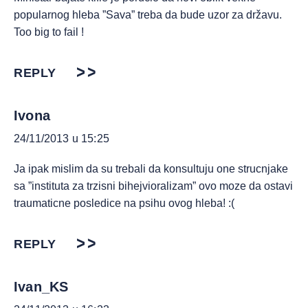
popularnog hleba ”Sava” treba da bude uzor za državu.
Too big to fail !
REPLY
Ivona
24/11/2013 u 15:25
Ja ipak mislim da su trebali da konsultuju one strucnjake
sa ”instituta za trzisni bihejvioralizam” ovo moze da ostavi
traumaticne posledice na psihu ovog hleba! :(
REPLY
Ivan_KS