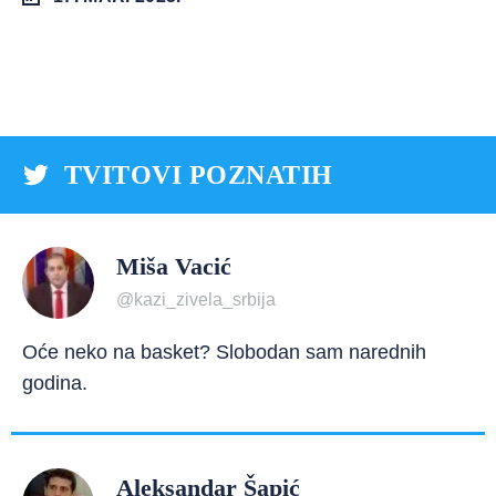
TVITOVI POZNATIH
Miša Vacić
@kazi_zivela_srbija
Oće neko na basket? Slobodan sam narednih
godina.
Aleksandar Šapić