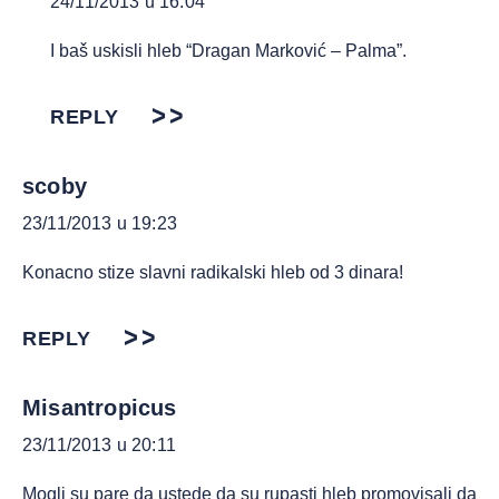
24/11/2013 u 16:04
I baš uskisli hleb “Dragan Marković – Palma”.
REPLY
scoby
23/11/2013 u 19:23
Konacno stize slavni radikalski hleb od 3 dinara!
REPLY
Misantropicus
23/11/2013 u 20:11
Mogli su pare da ustede da su rupasti hleb promovisali da