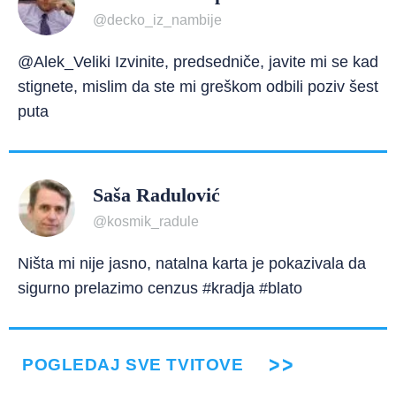
@decko_iz_nambije
@Alek_Veliki Izvinite, predsedniče, javite mi se kad
stignete, mislim da ste mi greškom odbili poziv šest
puta
Saša Radulović
@kosmik_radule
Ništa mi nije jasno, natalna karta je pokazivala da
sigurno prelazimo cenzus #kradja #blato
POGLEDAJ SVE TVITOVE