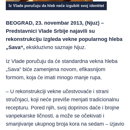
Iz Vlade poručuju da hleb neće izgubiti svoj identitet
BEOGRAD, 23. novembar 2013, (Njuz) –
Predstavnici Vlade Srbije najavili su
rekonstrukciju izgleda vekne popularnog hleba
„Sava“,
ekskluzivno saznaje Njuz.
Iz Vlade poručuju da će standardna vekna hleba
„Sava” biće zamenjena novom, efikasnijom
formom, koja će imati mnogo manje rupa.
– U rekonstrukciji vekne učestvovaće i strani
stručnjaci, koji neće previše menjati tradicionalnu
recepturu. Pored njih, svoj doprinos daće i brojne
vanpekarske ličnosti, a može se očekivati i
smanjivanje ukupnog broja kora na sedam – izjavio