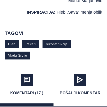
Marko Marjanović
INSPIRACIJA:
Hleb „Sava“ menja oblik
TAGOVI
Hleb
Pekari
rekonstrukcija
Vlada Srbije
KOMENTARI (17 )
POŠALJI KOMENTAR