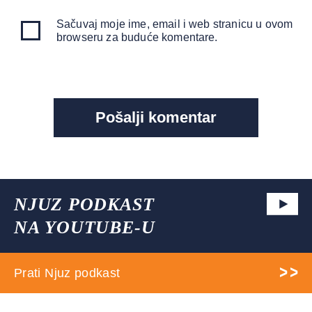
Sačuvaj moje ime, email i web stranicu u ovom
browseru za buduće komentare.
NJUZ PODKAST
NA YOUTUBE-U
Prati Njuz podkast