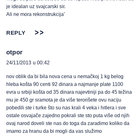
je idealan uz svajcarski sir.
Ali ne mora rekonstrukcija’
REPLY
otpor
24/11/2013 u 00:42
nov oblik da bi bila nova cena u nemačkoj 1 kg belog
hleba košta 90 centi 92 dinara a najmanje plate 1100
evra u srbiji košta od 35 dinara najevtiniji pa do 45 težina
mu je 450 gr sramota je da više terorišete ovu naciju
pobedili ste i turke što su nas krali 4 veka i hitlera i sve
ostale osvajače zajedno pokrali ste sto puta više od njih
ovaj narod doveli ste nas do toga da zaradimo koliko da
imamo za hranu da bi mogli da vas služimo