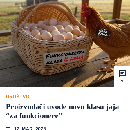
5
DRUŠTVO
Proizvođači uvode novu klasu jaja
“za funkcionere”
17. MAR. 2025.