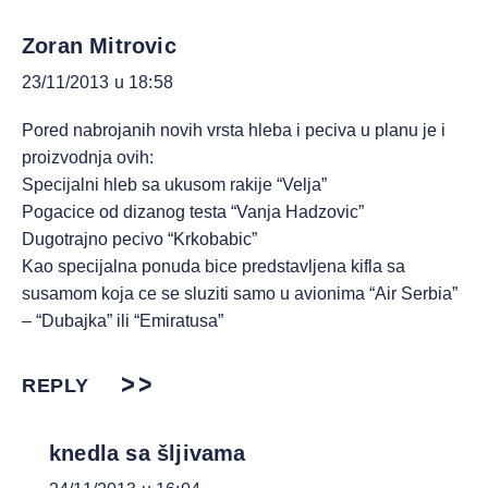
Zoran Mitrovic
23/11/2013 u 18:58
Pored nabrojanih novih vrsta hleba i peciva u planu je i
proizvodnja ovih:
Specijalni hleb sa ukusom rakije “Velja”
Pogacice od dizanog testa “Vanja Hadzovic”
Dugotrajno pecivo “Krkobabic”
Kao specijalna ponuda bice predstavljena kifla sa
susamom koja ce se sluziti samo u avionima “Air Serbia”
– “Dubajka” ili “Emiratusa”
REPLY
knedla sa šljivama