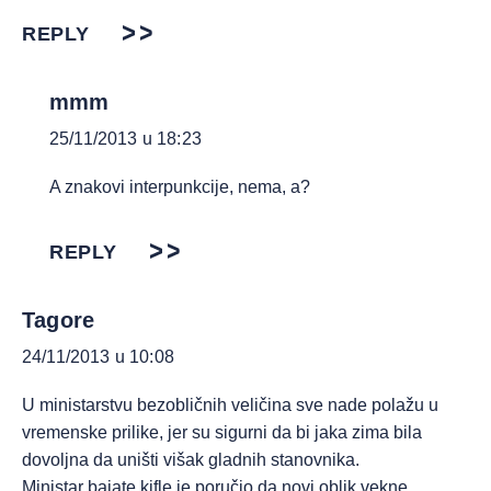
REPLY
mmm
25/11/2013 u 18:23
A znakovi interpunkcije, nema, a?
REPLY
Tagore
24/11/2013 u 10:08
U ministarstvu bezobličnih veličina sve nade polažu u
vremenske prilike, jer su sigurni da bi jaka zima bila
dovoljna da uništi višak gladnih stanovnika.
Ministar bajate kifle je poručio da novi oblik vekne