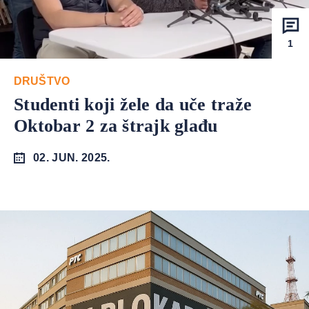
1
DRUŠTVO
Studenti koji žele da uče traže
Oktobar 2 za štrajk glađu
02. JUN. 2025.