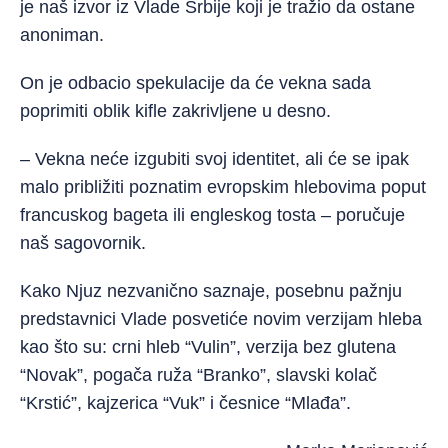
je naš izvor iz Vlade Srbije koji je tražio da ostane
anoniman.
On je odbacio spekulacije da će vekna sada
poprimiti oblik kifle zakrivljene u desno.
– Vekna neće izgubiti svoj identitet, ali će se ipak
malo približiti poznatim evropskim hlebovima poput
francuskog bageta ili engleskog tosta – poručuje
naš sagovornik.
Kako Njuz nezvanično saznaje, posebnu pažnju
predstavnici Vlade posvetiće novim verzijam hleba
kao što su: crni hleb “Vulin”, verzija bez glutena
“Novak”, pogača ruža “Branko”, slavski kolač
“Krstić”, kajzerica “Vuk” i česnice “Mlađa”.