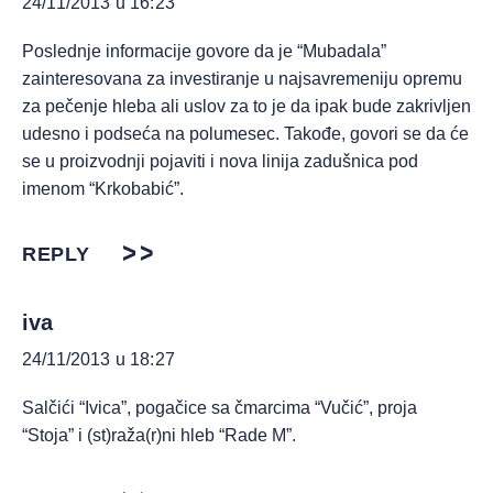
24/11/2013 u 16:23
Poslednje informacije govore da je “Mubadala”
zainteresovana za investiranje u najsavremeniju opremu
za pečenje hleba ali uslov za to je da ipak bude zakrivljen
udesno i podseća na polumesec. Takođe, govori se da će
se u proizvodnji pojaviti i nova linija zadušnica pod
imenom “Krkobabić”.
REPLY
iva
24/11/2013 u 18:27
Salčići “Ivica”, pogačice sa čmarcima “Vučić”, proja
“Stoja” i (st)raža(r)ni hleb “Rade M”.