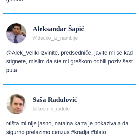
Aleksandar Šapić
@decko_iz_nambije
@Alek_Veliki Izvinite, predsedniče, javite mi se kad
stignete, mislim da ste mi greškom odbili poziv šest
puta
Saša Radulović
@kosmik_radule
Ništa mi nije jasno, natalna karta je pokazivala da
sigurno prelazimo cenzus #kradja #blato