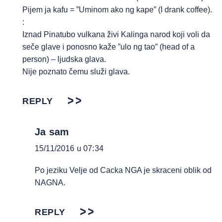
Pijem ja kafu = ”Uminom ako ng kape” (I drank coffee).
:
Iznad Pinatubo vulkana živi Kalinga narod koji voli da
seče glave i ponosno kaže ”ulo ng tao” (head of a
person) – ljudska glava.
Nije poznato čemu služi glava.
REPLY
Ja sam
15/11/2016 u 07:34
Po jeziku Velje od Cacka NGA je skraceni oblik od
NAGNA.
REPLY