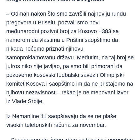
– Odmah nakon što smo završili najnoviju rundu
pregovora u Briselu, pozvali smo novi
međunarodni pozivni broj za Kosovo +383 sa
namerom da vlastima u Prištini saopštimo da
nikada nećemo priznati njihovu
samop
roklamovanu državu. Međutim, na taj broj se
jutros niko nije javljao, pa smo bili primorani da
pozovemo kosovski fudbalski savez i Olimpijski
komitet Kosova i saopštimo im da ne pristajemo na
njihovu nezavisnost – rekao je neimenovani izvor
iz Vlade Srbije.
Iz Nemanjine 11 saopštavaju da se ne plaše
visokih telefonskih računa za novembar.