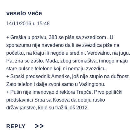
veselo veče
14/11/2016 u 15:48
+ Greška u pozivu, 383 se piše sa zvzedicom . U
sporazumu nije navedeno da li se zvezdica piše na
početku, na kraju ili negde u sredini. Verovatno, na jugu.
Pa, zna se zašto. Mada, zbog siromaštva, mnogo imaju
stare pulsne telefone koji ni nemaju zvezdicu.
+ Srpski predsednik Amerike, još nije stupio na dužnost.
Zato telefon i dalje zvoni samo u Vašingtonu.
+ Putin nije imenovao direktora Trepče. Prvo politički
predstavnici Srba sa Kosova da dobiju rusko
državljanstvo, koje su tražili još 2012.
REPLY