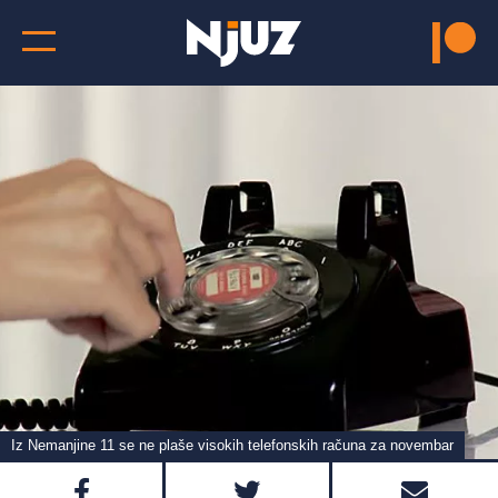
Iz Nemanjine 11 se ne plaše visokih telefonskih računa za novembar