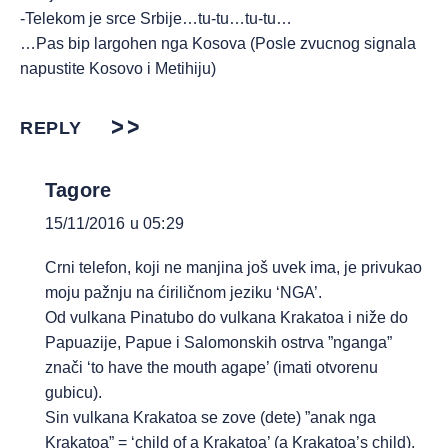
-Telekom je srce Srbije…tu-tu…tu-tu…
…Pas bip largohen nga Kosova (Posle zvucnog signala
napustite Kosovo i Metihiju)
REPLY
Tagore
15/11/2016 u 05:29
Crni telefon, koji ne manjina još uvek ima, je privukao
moju pažnju na ćiriličnom jeziku ‘NGA’.
Od vulkana Pinatubo do vulkana Krakatoa i niže do
Papuazije, Papue i Salomonskih ostrva ”nganga”
znači ‘to have the mouth agape’ (imati otvorenu
gubicu).
Sin vulkana Krakatoa se zove (dete) ”anak nga
Krakatoa” = ‘child of a Krakatoa’ (a Krakatoa’s child).