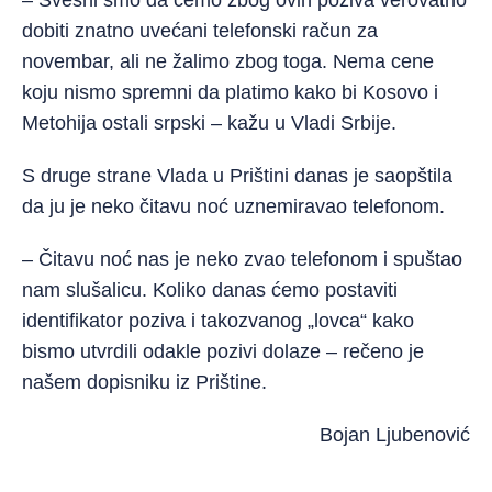
– Svesni smo da ćemo zbog ovih poziva verovatno
dobiti znatno uvećani telefonski račun za
novembar, ali ne žalimo zbog toga. Nema cene
koju nismo spremni da platimo kako bi Kosovo i
Metohija ostali srpski – kažu u Vladi Srbije.
S druge strane Vlada u Prištini danas je saopštila
da ju je neko čitavu noć uznemiravao telefonom.
– Čitavu noć nas je neko zvao telefonom i spuštao
nam slušalicu. Koliko danas ćemo postaviti
identifikator poziva i takozvanog „lovca“ kako
bismo utvrdili odakle pozivi dolaze – rečeno je
našem dopisniku iz Prištine.
Bojan Ljubenović