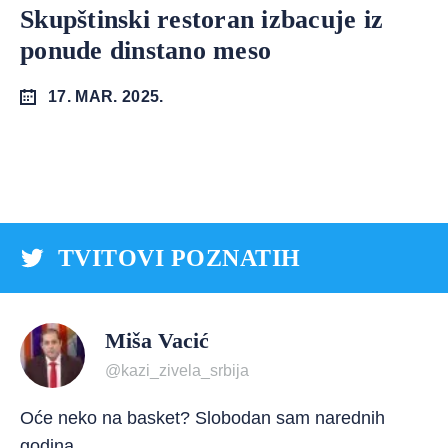
Skupštinski restoran izbacuje iz
ponude dinstano meso
17. MAR. 2025.
TVITOVI POZNATIH
Miša Vacić
@kazi_zivela_srbija
Oće neko na basket? Slobodan sam narednih
godina.