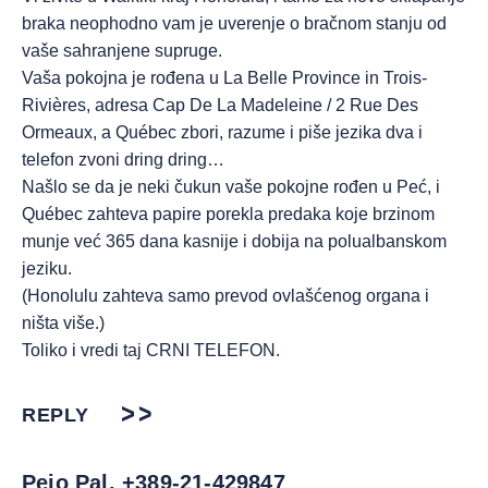
braka neophodno vam je uverenje o bračnom stanju od
vaše sahranjene supruge.
Vaša pokojna je rođena u La Belle Province in Trois-
Rivières, adresa Cap De La Madeleine / 2 Rue Des
Ormeaux, a Québec zbori, razume i piše jezika dva i
telefon zvoni dring dring…
Našlo se da je neki čukun vaše pokojne rođen u Peć, i
Québec zahteva papire porekla predaka koje brzinom
munje već 365 dana kasnije i dobija na polualbanskom
jeziku.
(Honolulu zahteva samo prevod ovlašćenog organa i
ništa više.)
Toliko i vredi taj CRNI TELEFON.
REPLY
Pejo Pal, +389-21-429847