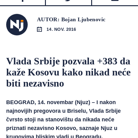
AUTOR: Bojan Ljubenovic
14. NOV. 2016
Vlada Srbije pozvala +383 da
kaže Kosovu kako nikad neće
biti nezavisno
BEOGRAD, 14. novembar (Njuz) – I nakon
najnovijih pregovora u Briselu, Vlada Srbije
čvrsto stoji na stanovištu da nikada neće
priznati nezavisno Kosovo, saznaje Njuz u
krugovima bliskim vladi u Beogradu.