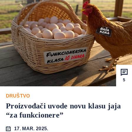
5
DRUŠTVO
Proizvođači uvode novu klasu jaja
“za funkcionere”
17. MAR. 2025.