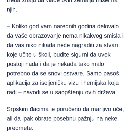
treba znaju da vlade ovih zemalja misle na
njih.
– Koliko god vam narednih godina delovalo
da vaše obrazovanje nema nikakvog smisla i
da vas niko nikada neće nagraditi za stvari
koje učite u školi, budite sigurni da uvek
postoji nada i da je nekada tako malo
potrebno da se snovi ostvare. Samo pasoš,
aplikacija za iseljeničku vizu i hemijska koja
radi – navodi se u saopštenju ovih država.
Srpskim đacima je poručeno da marljivo uče,
ali da ipak obrate posebnu pažnju na neke
predmete.