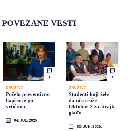
POVEZANE VESTI
1
1
DRUŠTVO
DRUŠTVO
Počelo preventivno
Studenti koji žele
hapšenje po
da uče traže
vrtićima
Oktobar 2 za štrajk
glađu
04. JUL. 2025.
02. JUN. 2025.