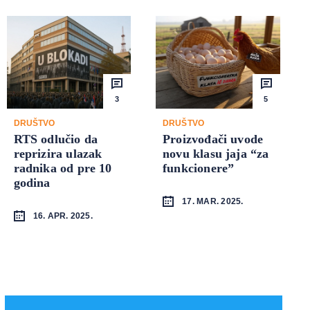
3
5
DRUŠTVO
DRUŠTVO
RTS odlučio da
Proizvođači uvode
reprizira ulazak
novu klasu jaja “za
radnika od pre 10
funkcionere”
godina
17. MAR. 2025.
16. APR. 2025.