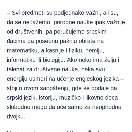
– Svi predmeti su podjednako važni, ali su,
da se ne lažemo, prirodne nauke ipak važnije
od društvenih, pa poručujemo srpskim
đacima da posebnu pažnju obrate na
matematiku, a kasnije i fiziku, hemiju,
informatiku ili biologiju. Ako neko ima želju i
talenat za društvene nauke, neka svu
energiju usmeri na učenje engleskog jezika –
stoji o ovom saopštenju, gde se dodaje da
srpski jezik, istoriju, muzičko i likovno deca
slobodno mogu da uče samo za neophodnu
dvojku.