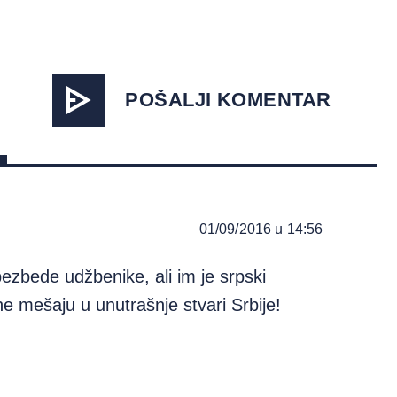
POŠALJI KOMENTAR
01/09/2016 u 14:56
bezbede udžbenike, ali im je srpski
 ne mešaju u unutrašnje stvari Srbije!