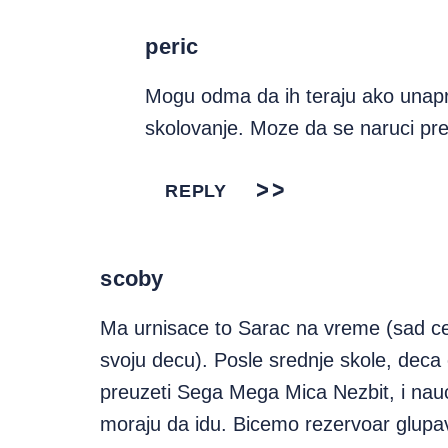
peric
Mogu odma da ih teraju ako unap
skolovanje. Moze da se naruci pre
REPLY
scoby
Ma urnisace to Sarac na vreme (sad ce 
svoju decu). Posle srednje skole, deca 
preuzeti Sega Mega Mica Nezbit, i nauci
moraju da idu. Bicemo rezervoar glupa