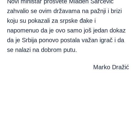
Novi ministar prosvete Mladen Šarčević
zahvalio se ovim državama na pažnji i brizi
koju su pokazali za srpske đake i
napomenuo da je ovo samo još jedan dokaz
da je Srbija ponovo postala važan igrač i da
se nalazi na dobrom putu.
Marko Dražić