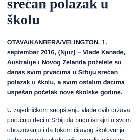
srećan polazak u
školu
OTAVA/KANBERA/VELINGTON, 1.
septembar 2016, (Njuz) – Vlade Kanade,
Australije i Novog Zelanda poželele su
danas svim prvacima u Srbiju srećan
polazak u školu, a svim ostalim đacima
uspešan početak nove školske godine.
U zajedničkom saopštenju vlade ovih država
poručuju deci u Srbiji da budu istrajni u svom
obrazovanju i da tokom čitavog školovanja