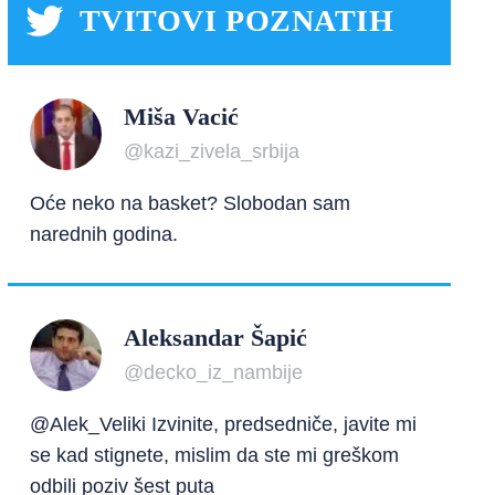
TVITOVI POZNATIH
Miša Vacić
@kazi_zivela_srbija
Oće neko na basket? Slobodan sam
narednih godina.
Aleksandar Šapić
@decko_iz_nambije
@Alek_Veliki Izvinite, predsedniče, javite mi
se kad stignete, mislim da ste mi greškom
odbili poziv šest puta