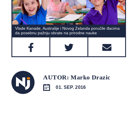
Vlade Kanade, Australije i Novog Zelanda poručile đacima
da posebnu pažnju obrate na prirodne nauke
AUTOR: Marko Drazic
01. SEP. 2016