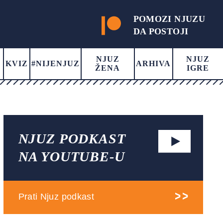
POMOZI NJUZU
DA POSTOJI
NJUZ
NJUZ
KVIZ
#NIJENJUZ
ARHIVA
ŽENA
IGRE
NJUZ PODKAST
NA YOUTUBE-U
Prati Njuz podkast