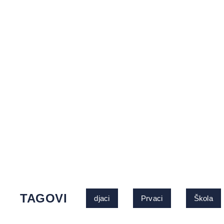
TAGOVI
djaci
Prvaci
Škola