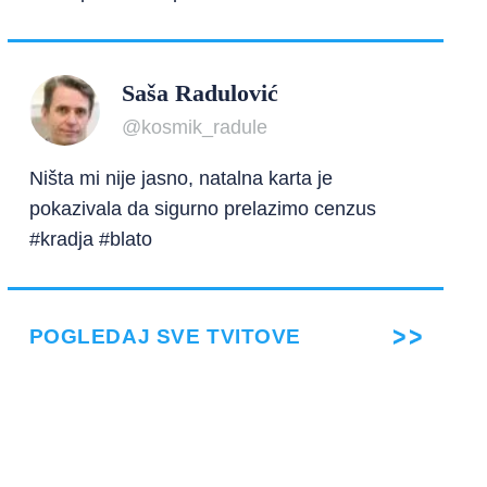
Saša Radulović
@kosmik_radule
Ništa mi nije jasno, natalna karta je
pokazivala da sigurno prelazimo cenzus
#kradja #blato
POGLEDAJ SVE TVITOVE