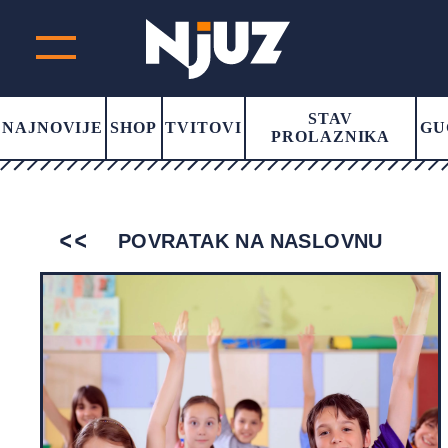
STAV
NAJNOVIJE
SHOP
TVITOVI
GU
PROLAZNIKA
POVRATAK NA NASLOVNU