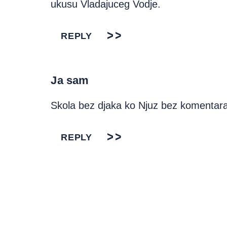
ukusu Vladajuceg Vodje.
REPLY
Ja sam
Skola bez djaka ko Njuz bez komentara
REPLY