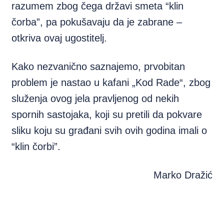
razumem zbog čega državi smeta “klin
čorba”, pa pokušavaju da je zabrane –
otkriva ovaj ugostitelj.
Kako nezvanično saznajemo, prvobitan
problem je nastao u kafani „Kod Rade“, zbog
služenja ovog jela pravljenog od nekih
spornih sastojaka, koji su pretili da pokvare
sliku koju su građani svih ovih godina imali o
“klin čorbi”.
Marko Dražić