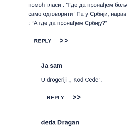
помоћ гласи : “Где да пронађем бољ
само одговорити “Па у Србији, нарав
: “А где да пронађем Србију?”
REPLY
Ja sam
U drogeriji ,, Kod Cede”.
REPLY
deda Dragan