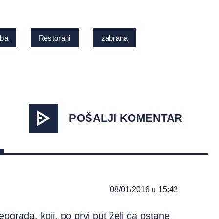
rba
Restorani
zabrana
POŠALJI KOMENTAR
08/01/2016 u 15:42
ograda, koji, po prvi put želi da ostane