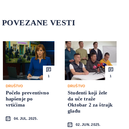
POVEZANE VESTI
1
1
DRUŠTVO
DRUŠTVO
Počelo preventivno
Studenti koji žele
hapšenje po
da uče traže
vrtićima
Oktobar 2 za štrajk
glađu
04. JUL. 2025.
02. JUN. 2025.