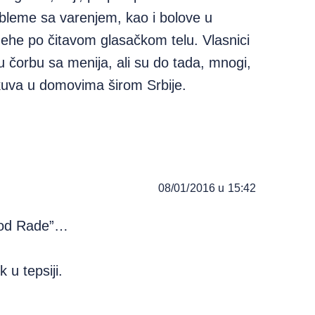
obleme sa varenjem, kao i bolove u
ehe po čitavom glasačkom telu. Vlasnici
u čorbu sa menija, ali su do tada, mnogi,
 kuva u domovima širom Srbije.
08/01/2016 u 15:42
,Kod Rade”…
 u tepsiji.