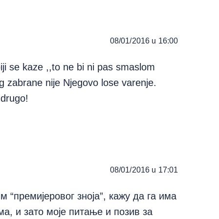
08/01/2016 u 16:00
iji se kaze ,,to ne bi ni pas smaslom
g zabrane nije Njegovo lose varenje.
 drugo!
08/01/2016 u 17:01
м “премијеровог зноја”, кажу да га има
а, и зато моје питање и позив за