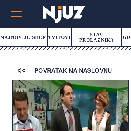
STAV
NAJNOVIJE
SHOP
TVITOVI
GU
PROLAZNIKA
POVRATAK NA NASLOVNU