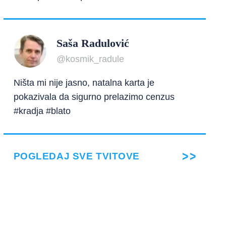
Saša Radulović
@kosmik_radule
Ništa mi nije jasno, natalna karta je
pokazivala da sigurno prelazimo cenzus
#kradja #blato
POGLEDAJ SVE TVITOVE