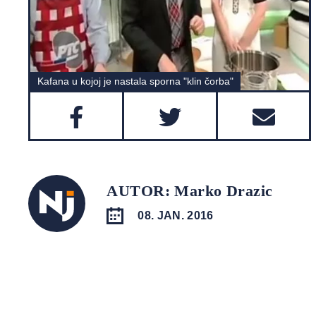
Kafana u kojoj je nastala sporna "klin čorba"
AUTOR: Marko Drazic
08. JAN. 2016