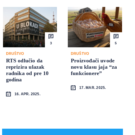
3
5
DRUŠTVO
DRUŠTVO
RTS odlučio da
Proizvođači uvode
reprizira ulazak
novu klasu jaja “za
radnika od pre 10
funkcionere”
godina
17. MAR. 2025.
16. APR. 2025.