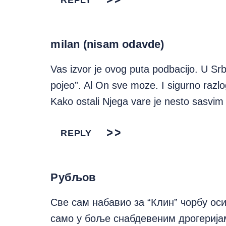
REPLY
milan (nisam odavde)
Vas izvor je ovog puta podbacijo. U Srb
pojeo”. Al On sve moze. I sigurno razlo
Kako ostali Njega vare je nesto sasvim
REPLY
Рубљов
Све сам набавио за “Клин” чорбу оси
само у боље снабдевеним дрогеријам