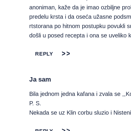
anoniman, kaže da je imao ozbiljne pr
predelu krsta i da oseća užasne podsm
rtstorana po hitnom postupku povukli s
došli u posed recepta i ona se uveliko
REPLY
Ja sam
Bila jednom jedna kafana i zvala se ,
P. S.
Nekada se uz Klin corbu sluzio i Nistenik