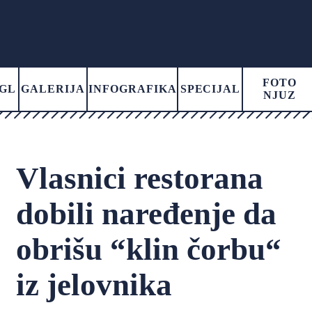
FOTO
GL
GALERIJA
INFOGRAFIKA
SPECIJAL
NJUZ
Vlasnici restorana
dobili naređenje da
obrišu “klin čorbu“
iz jelovnika