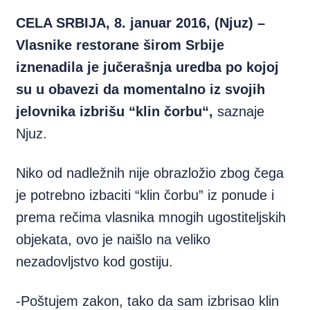
CELA SRBIJA, 8. januar 2016, (Njuz) –
Vlasnike restorane širom Srbije
iznenadila je jučerašnja uredba po kojoj
su u obavezi da momentalno iz svojih
jelovnika izbrišu “klin čorbu“,
saznaje
Njuz.
Niko od nadležnih nije obrazložio zbog čega
je potrebno izbaciti “klin čorbu” iz ponude i
prema rečima vlasnika mnogih ugostiteljskih
objekata, ovo je naišlo na veliko
nezadovljstvo kod gostiju.
-Poštujem zakon, tako da sam izbrisao klin