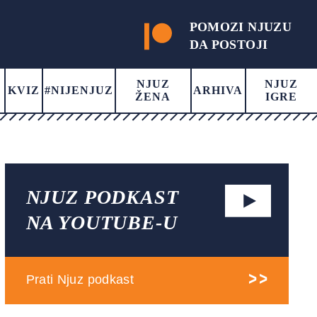
POMOZI NJUZU
DA POSTOJI
NJUZ
NJUZ
KVIZ
#NIJENJUZ
ARHIVA
ŽENA
IGRE
NJUZ PODKAST
NA YOUTUBE-U
Prati Njuz podkast