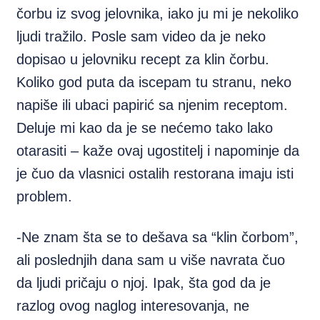
čorbu iz svog jelovnika, iako ju mi je nekoliko
ljudi tražilo. Posle sam video da je neko
dopisao u jelovniku recept za klin čorbu.
Koliko god puta da iscepam tu stranu, neko
napiše ili ubaci papirić sa njenim receptom.
Deluje mi kao da je se nećemo tako lako
otarasiti – kaže ovaj ugostitelj i napominje da
je čuo da vlasnici ostalih restorana imaju isti
problem.
-Ne znam šta se to dešava sa “klin čorbom”,
ali poslednjih dana sam u više navrata čuo
da ljudi pričaju o njoj. Ipak, šta god da je
razlog ovog naglog interesovanja, ne