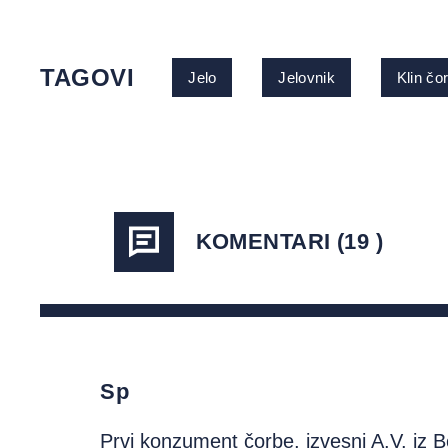
TAGOVI
Jelo
Jelovnik
Klin čo
KOMENTARI (19 )
Sp
Prvi konzument čorbe, izvesni A.V. iz Be