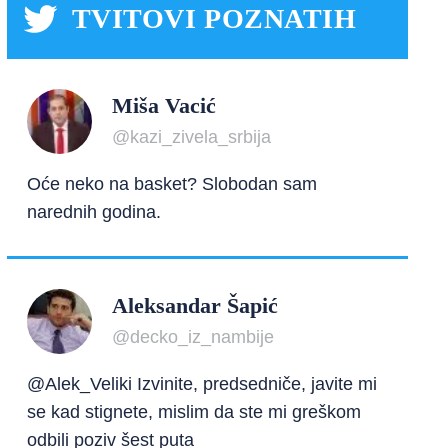
TVITOVI POZNATIH
Miša Vacić
@kazi_zivela_srbija
Oće neko na basket? Slobodan sam
narednih godina.
Aleksandar Šapić
@decko_iz_nambije
@Alek_Veliki Izvinite, predsedniče, javite mi
se kad stignete, mislim da ste mi greškom
odbili poziv šest puta