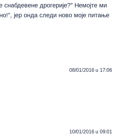
е снабдевене дрогерије?” Немојте ми
но!”, јер онда следи ново моје питање
08/01/2016 u 17:06
10/01/2016 u 09:01