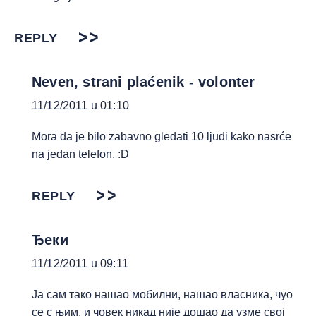
REPLY
Neven, strani plaćenik - volonter
11/12/2011 u 01:10
Mora da je bilo zabavno gledati 10 ljudi kako nasrće
na jedan telefon. :D
REPLY
Ђеки
11/12/2011 u 09:11
Ја сам тако нашао мобилни, нашао власника, чуо
се с њим, и човек никад није дошао да узме свој