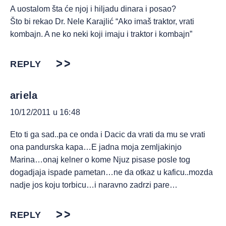
A uostalom šta će njoj i hiljadu dinara i posao?
Što bi rekao Dr. Nele Karajlić “Ako imaš traktor, vrati
kombajn. A ne ko neki koji imaju i traktor i kombajn”
REPLY
ariela
10/12/2011 u 16:48
Eto ti ga sad..pa ce onda i Dacic da vrati da mu se vrati
ona pandurska kapa…E jadna moja zemljakinjo
Marina…onaj kelner o kome Njuz pisase posle tog
dogadjaja ispade pametan…ne da otkaz u kaficu..mozda
nadje jos koju torbicu…i naravno zadrzi pare…
REPLY