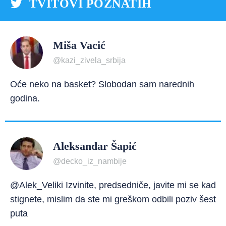
TVITOVI POZNATIH
Miša Vacić
@kazi_zivela_srbija
Oće neko na basket? Slobodan sam narednih
godina.
Aleksandar Šapić
@decko_iz_nambije
@Alek_Veliki Izvinite, predsedniče, javite mi se kad
stignete, mislim da ste mi greškom odbili poziv šest
puta