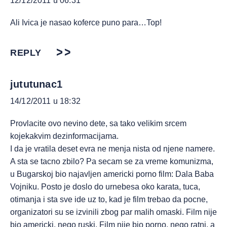
12/12/2011 u 06:31
Ali Ivica je nasao koferce puno para…Top!
REPLY
jututunac1
14/12/2011 u 18:32
Provlacite ovo nevino dete, sa tako velikim srcem
kojekakvim dezinformacijama.
I da je vratila deset evra ne menja nista od njene namere.
A sta se tacno zbilo? Pa secam se za vreme komunizma,
u Bugarskoj bio najavljen americki porno film: Dala Baba
Vojniku. Posto je doslo do urnebesa oko karata, tuca,
otimanja i sta sve ide uz to, kad je film trebao da pocne,
organizatori su se izvinili zbog par malih omaski. Film nije
bio americki, nego ruski. Film nije bio porno, nego ratni, a