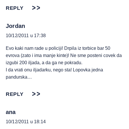
REPLY
Jordan
10/12/2011 u 17:38
Evo kaki nam rade u policiji! Drpila iz torbice bar 50
evrova (zato i ima manje kinte)! Ne sme posteni covek da
izgubi 200 iljada, a da ga ne pokradu.
I da vrati onu iljadarku, nego sta! Lopovka jedna
pandurska…
REPLY
ana
10/12/2011 u 18:14