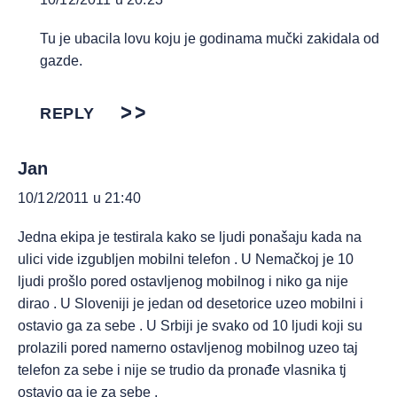
Tu je ubacila lovu koju je godinama mučki zakidala od
gazde.
REPLY
Jan
10/12/2011 u 21:40
Jedna ekipa je testirala kako se ljudi ponašaju kada na
ulici vide izgubljen mobilni telefon . U Nemačkoj je 10
ljudi prošlo pored ostavljenog mobilnog i niko ga nije
dirao . U Sloveniji je jedan od desetorice uzeo mobilni i
ostavio ga za sebe . U Srbiji je svako od 10 ljudi koji su
prolazili pored namerno ostavljenog mobilnog uzeo taj
telefon za sebe i nije se trudio da pronađe vlasnika tj
ostavio ga je za sebe .