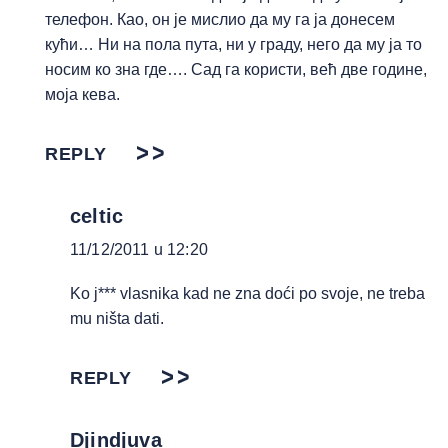
телефон. Као, он је мислио да му га ја донесем
кући… Ни на пола пута, ни у граду, него да му ја то
носим ко зна где…. Сад га користи, већ две године,
моја кева.
REPLY
celtic
11/12/2011 u 12:20
Ko j*** vlasnika kad ne zna doći po svoje, ne treba
mu ništa dati.
REPLY
Djindjuva