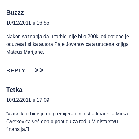
Buzzz
10/12/2011 u 16:55
Nakon saznanja da u torbici nije bilo 200k, od doticne je
oduzeta i slika autora Paje Jovanovica a urucena knjiga
Mateus Marijane.
REPLY
Tetka
10/12/2011 u 17:09
“vlasnik torbice je od premijera i ministra finansija Mirka
Cvetkovića već dobio ponudu za rad u Ministarstvu
finansija.”!