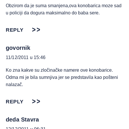
Obzirom da je suma smanjena,ova konobarica moze sad
u policiji da dogura maksimalno do baba sere.
REPLY
govornik
11/12/2011 u 15:46
Ko zna kakve su zločinačke namere ove konobarice.
Odma mi je bila sumnjiva jer se predstavila kao pošteni
nalazač.
REPLY
deda Stavra