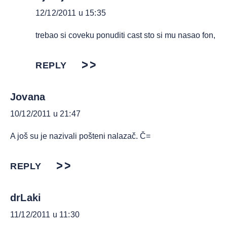
12/12/2011 u 15:35
trebao si coveku ponuditi cast sto si mu nasao fon,
REPLY
Jovana
10/12/2011 u 21:47
A još su je nazivali pošteni nalazač. Č=
REPLY
drLaki
11/12/2011 u 11:30