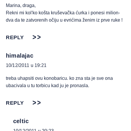
Marina, draga,
Rekni mi kol'ko košta kruševačka ćurka i ponesi milion-
dva da te zatvorenih očiju u evrićima ženim iz prve ruke !
REPLY
himalajac
10/12/2011 u 19:21
treba uhapsiti ovu konobaricu. ko zna sta je sve ona
ubacivala u tu torbicu kad ju je pronasla.
REPLY
celtic
10/12/2011 u 20:23