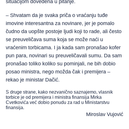
situacijom dovedena u pitanje.
– Shvatam da je svaka priča o vraćanju tuđe
imovine interesantna za novinare, jer je pomalo
čudno da uopšte postoje ljudi koji to rade, ali često
se preuveličava suma koja se može naći u
vraćenim torbicama. I ja kada sam pronašao kofer
pun para, novinari su preuveličavali sumu. Da sam
pronašao toliko koliko su pominjali, ne bih dobio
posao ministra, nego možda čak i premijera –
rekao je ministar Dačić.
S druge strane, kako nezvanično saznajemo, vlasnik
torbice je od premijera i ministra finansija Mirka
Cvetkovića već dobio ponudu za rad u Ministarstvu
finansija.
Miroslav Vujović