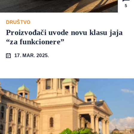
5
DRUŠTVO
Proizvođači uvode novu klasu jaja
“za funkcionere”
17. MAR. 2025.