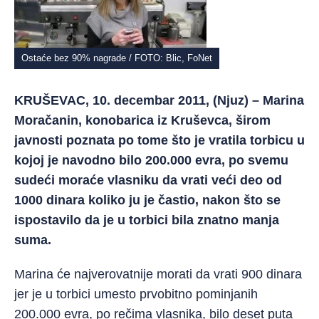
Ostaće bez 90% nagrade / FOTO: Blic, FoNet
KRUŠEVAC, 10. decembar 2011, (Njuz) – Marina
Moračanin, konobarica iz Kruševca, širom
javnosti poznata po tome što je vratila torbicu u
kojoj je navodno bilo 200.000 evra, po svemu
sudeći moraće vlasniku da vrati veći deo od
1000 dinara koliko ju je častio, nakon što se
ispostavilo da je u torbici bila znatno manja
suma.
Marina će najverovatnije morati da vrati 900 dinara
jer je u torbici umesto prvobitno pominjanih
200.000 evra, po rečima vlasnika, bilo deset puta