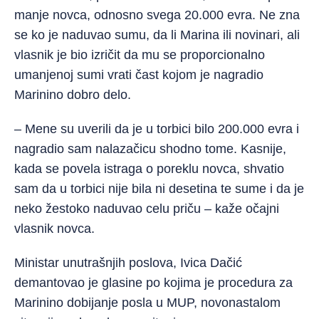
manje novca, odnosno svega 20.000 evra. Ne zna
se ko je naduvao sumu, da li Marina ili novinari, ali
vlasnik je bio izričit da mu se proporcionalno
umanjenoj sumi vrati čast kojom je nagradio
Marinino dobro delo.
– Mene su uverili da je u torbici bilo 200.000 evra i
nagradio sam nalazačicu shodno tome. Kasnije,
kada se povela istraga o poreklu novca, shvatio
sam da u torbici nije bila ni desetina te sume i da je
neko žestoko naduvao celu priču – kaže očajni
vlasnik novca.
Ministar unutrašnjih poslova, Ivica Dačić
demantovao je glasine po kojima je procedura za
Marinino dobijanje posla u MUP, novonastalom