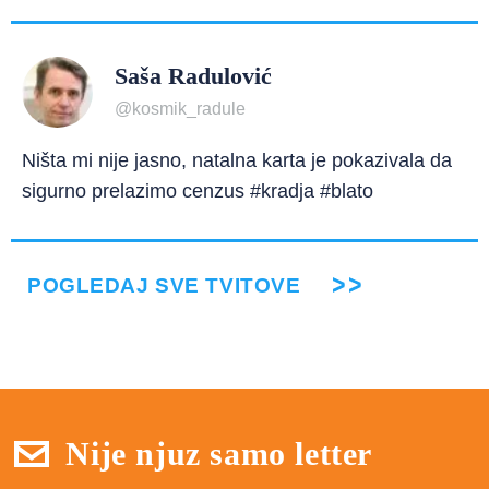
Saša Radulović
@kosmik_radule
Ništa mi nije jasno, natalna karta je pokazivala da
sigurno prelazimo cenzus #kradja #blato
POGLEDAJ SVE TVITOVE
Nije njuz samo letter