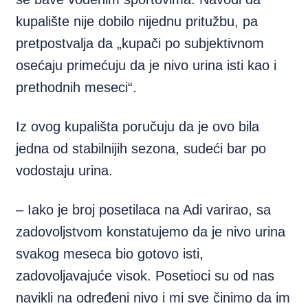
kupalište nije dobilo nijednu pritužbu, pa
pretpostvalja da „kupači po subjektivnom
osećaju primećuju da je nivo urina isti kao i
prethodnih meseci“.
Iz ovog kupališta poručuju da je ovo bila
jedna od stabilnijih sezona, sudeći bar po
vodostaju urina.
– Iako je broj posetilaca na Adi varirao, sa
zadovoljstvom konstatujemo da je nivo urina
svakog meseca bio gotovo isti,
zadovoljavajuće visok. Posetioci su od nas
navikli na određeni nivo i mi sve činimo da im