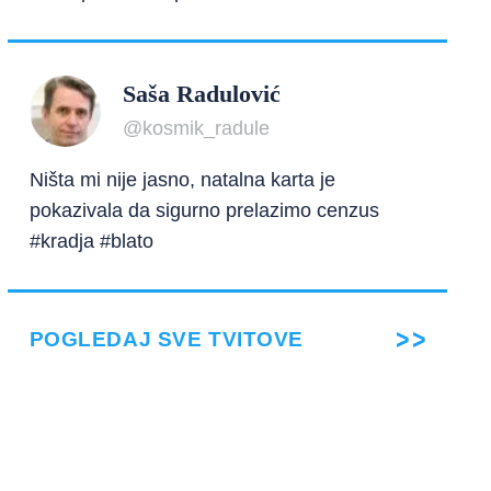
Saša Radulović
@kosmik_radule
Ništa mi nije jasno, natalna karta je
pokazivala da sigurno prelazimo cenzus
#kradja #blato
POGLEDAJ SVE TVITOVE