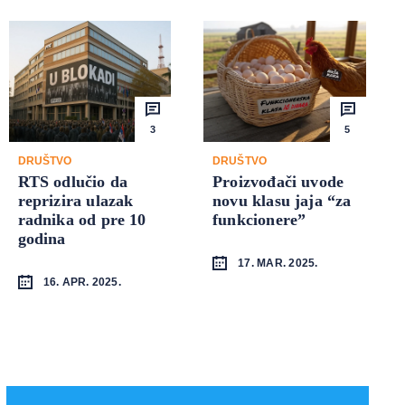
3
5
DRUŠTVO
DRUŠTVO
RTS odlučio da
Proizvođači uvode
reprizira ulazak
novu klasu jaja “za
radnika od pre 10
funkcionere”
godina
17. MAR. 2025.
16. APR. 2025.