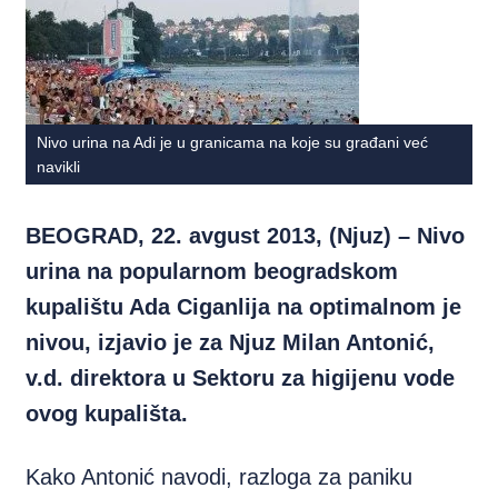
Nivo urina na Adi je u granicama na koje su građani već
navikli
BEOGRAD, 22. avgust 2013, (Njuz) – Nivo
urina na popularnom beogradskom
kupalištu Ada Ciganlija na optimalnom je
nivou, izjavio je za Njuz Milan Antonić,
v.d. direktora u Sektoru za higijenu vode
ovog kupališta.
Kako Antonić navodi, razloga za paniku