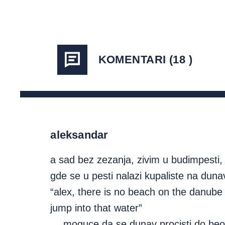
KOMENTARI (18 )
aleksandar
a sad bez zezanja, zivim u budimpesti, 
gde se u pesti nalazi kupaliste na duna
“alex, there is no beach on the danube
jump into that water”
….moguce da se dunav procisti do beo