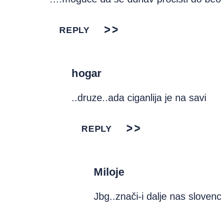
REPLY
hogar
..druze..ada ciganlija je na savi
REPLY
Miloje
Jbg..znači-i dalje nas sloven