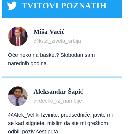
TVITOVI POZNATIH
Miša Vacić
@kazi_zivela_srbija
Oće neko na basket? Slobodan sam
narednih godina.
Aleksandar Šapić
@decko_iz_nambije
@Alek_Veliki Izvinite, predsedniče, javite mi
se kad stignete, mislim da ste mi greškom
odbili poziv šest puta