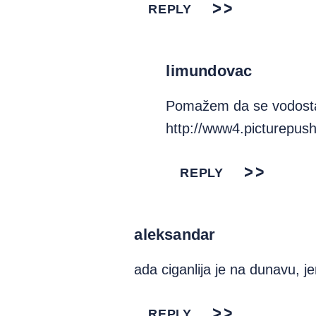
REPLY
limundovac
Pomažem da se vodosta
http://www4.picturepus
REPLY
aleksandar
ada ciganlija je na dunavu, 
REPLY