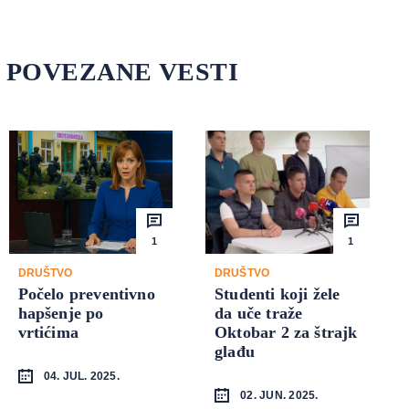
POVEZANE VESTI
1
1
DRUŠTVO
DRUŠTVO
Počelo preventivno
Studenti koji žele
hapšenje po
da uče traže
vrtićima
Oktobar 2 za štrajk
glađu
04. JUL. 2025.
02. JUN. 2025.