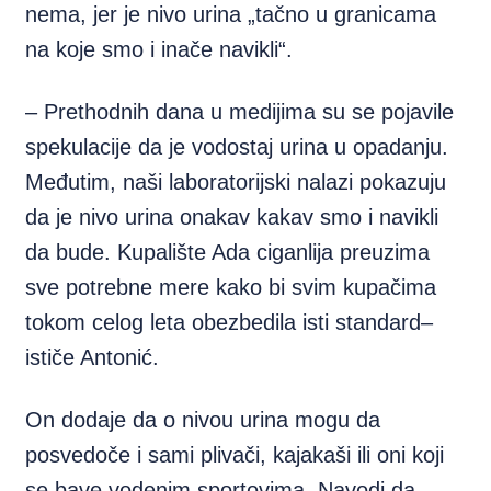
nema, jer je nivo urina „tačno u granicama
na koje smo i inače navikli“.
– Prethodnih dana u medijima su se pojavile
spekulacije da je vodostaj urina u opadanju.
Međutim, naši laboratorijski nalazi pokazuju
da je nivo urina onakav kakav smo i navikli
da bude. Kupalište Ada ciganlija preuzima
sve potrebne mere kako bi svim kupačima
tokom celog leta obezbedila isti standard–
ističe Antonić.
On dodaje da o nivou urina mogu da
posvedoče i sami plivači, kajakaši ili oni koji
se bave vodenim sportovima. Navodi da