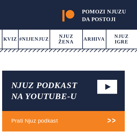
POMOZI NJUZU
DA POSTOJI
NJUZ
NJUZ
KVIZ
#NIJENJUZ
ARHIVA
ŽENA
IGRE
NJUZ PODKAST
NA YOUTUBE-U
Prati Njuz podkast