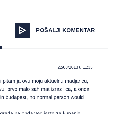
POŠALJI KOMENTAR
22/08/2013 u 11:33
i pitam ja ovu moju aktuelnu madjaricu,
vu, prvo malo sah mat izraz lica, a onda
 in budapest, no normal person would
grada pa onda vec jeste za kupanje…