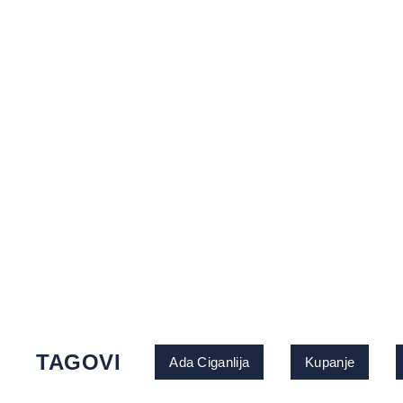
TAGOVI
Ada Ciganlija
Kupanje