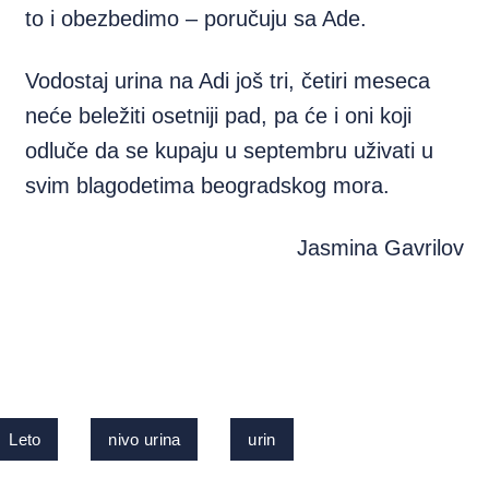
to i obezbedimo – poručuju sa Ade.
Vodostaj urina na Adi još tri, četiri meseca
neće beležiti osetniji pad, pa će i oni koji
odluče da se kupaju u septembru uživati u
svim blagodetima beogradskog mora.
Jasmina Gavrilov
Leto
nivo urina
urin