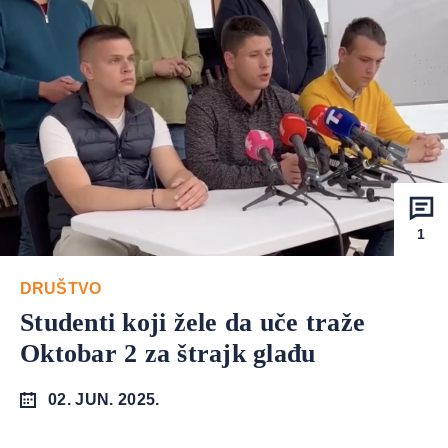
1
DRUŠTVO
Studenti koji žele da uče traže
Oktobar 2 za štrajk glađu
02. JUN. 2025.