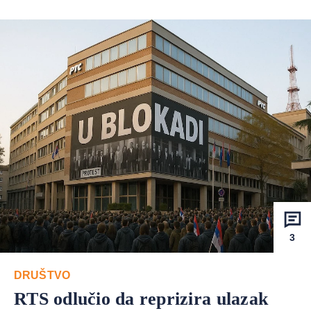
3
DRUŠTVO
RTS odlučio da reprizira ulazak