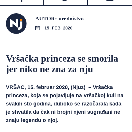
AUTOR: urednistvo
15. FEB. 2020
Vršačka princeza se smorila
jer niko ne zna za nju
VRŠAC, 15. februar 2020, (Njuz) – Vršačka
princeza, koja se pojavljuje na Vršačkoj kuli na
svakih sto godina, duboko se razočarala kada
je shvatila da čak ni brojni njeni sugrađani ne
znaju legendu o njoj.