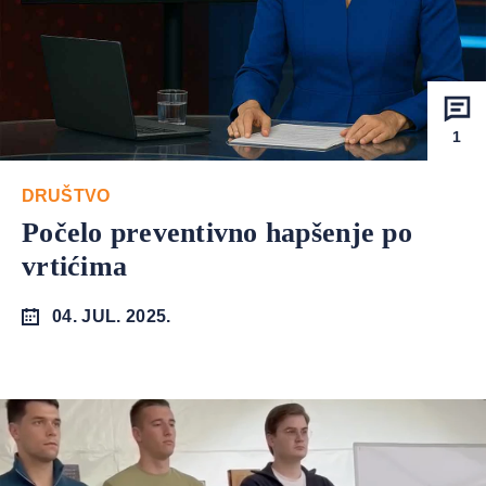
1
DRUŠTVO
Počelo preventivno hapšenje po
vrtićima
04. JUL. 2025.