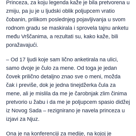
Princeza, za koju legenda kaže je bila pretvorena u
zmiju, pa ju je u ljudski oblik poljupcem vratio
čobanin, prilikom poslednjeg pojavljivanja u svom
rodnom gradu se maskirala i sprovela tajnu anketu
među Vrščanima, a rezultati su, kako kaže, bili
poražavajući.
– Od 17 ljudi koje sam lično anketirala na ulici,
samo dvoje je čulo za mene. Od toga je jedan
čovek prilično detaljno znao sve o meni, možda
čak i previše, dok je jedna tinejdžerka čula za
mene, ali je mislila da me je čarobnjak zlim činima
pretvorio u žabu i da me je poljupcem spasio didžej
iz Novog Sada – rezignirano je navela princeza u
izjavi za Njuz.
Ona je na konferenciji za medije, na kojoj je