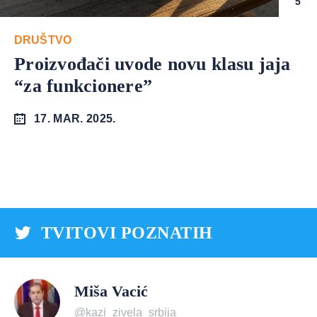
5
DRUŠTVO
Proizvođači uvode novu klasu jaja
“za funkcionere”
17. MAR. 2025.
TVITOVI POZNATIH
Miša Vacić
@kazi_zivela_srbija