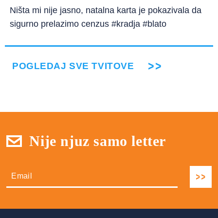
Ništa mi nije jasno, natalna karta je pokazivala da
sigurno prelazimo cenzus #kradja #blato
POGLEDAJ SVE TVITOVE
Nije njuz samo letter