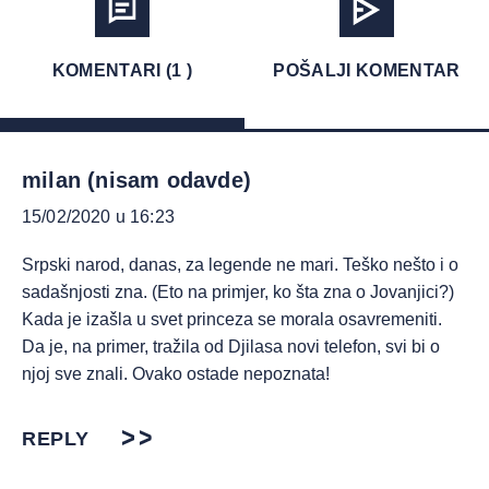
KOMENTARI (1 )
POŠALJI KOMENTAR
milan (nisam odavde)
15/02/2020 u 16:23
Srpski narod, danas, za legende ne mari. Teško nešto i o
sadašnjosti zna. (Eto na primjer, ko šta zna o Jovanjici?)
Kada je izašla u svet princeza se morala osavremeniti.
Da je, na primer, tražila od Djilasa novi telefon, svi bi o
njoj sve znali. Ovako ostade nepoznata!
REPLY