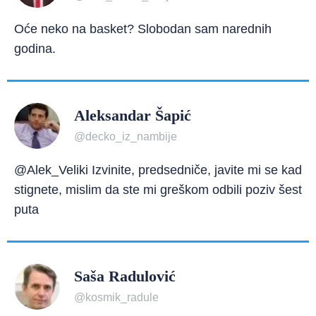
Oće neko na basket? Slobodan sam narednih
godina.
Aleksandar Šapić
@decko_iz_nambije
@Alek_Veliki Izvinite, predsedniče, javite mi se kad
stignete, mislim da ste mi greškom odbili poziv šest
puta
Saša Radulović
@kosmik_radule