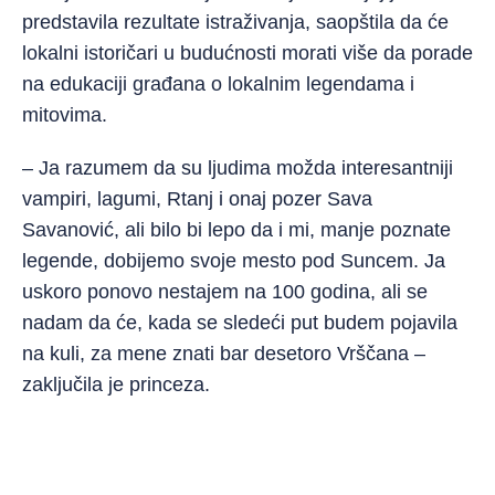
predstavila rezultate istraživanja, saopštila da će
lokalni istoričari u budućnosti morati više da porade
na edukaciji građana o lokalnim legendama i
mitovima.
– Ja razumem da su ljudima možda interesantniji
vampiri, lagumi, Rtanj i onaj pozer Sava
Savanović, ali bilo bi lepo da i mi, manje poznate
legende, dobijemo svoje mesto pod Suncem. Ja
uskoro ponovo nestajem na 100 godina, ali se
nadam da će, kada se sledeći put budem pojavila
na kuli, za mene znati bar desetoro Vrščana –
zaključila je princeza.