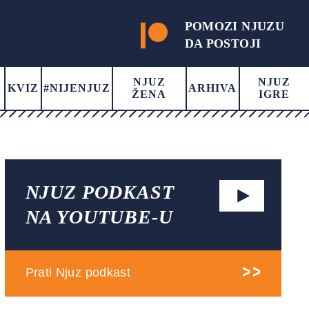
POMOZI NJUZU
DA POSTOJI
NJUZ
NJUZ
KVIZ
#NIJENJUZ
ARHIVA
ŽENA
IGRE
NJUZ PODKAST
NA YOUTUBE-U
Prati Njuz podkast