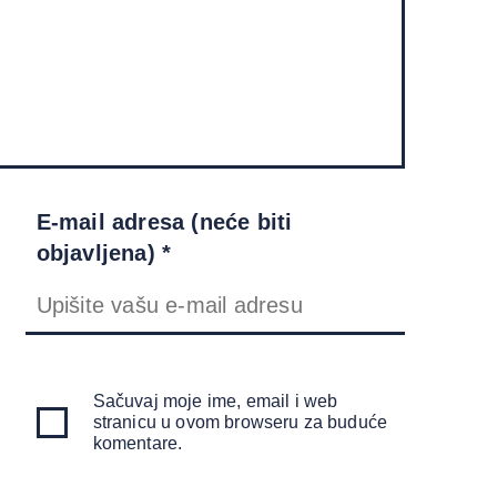
E-mail adresa (neće biti
objavljena) *
Sačuvaj moje ime, email i web
stranicu u ovom browseru za buduće
komentare.