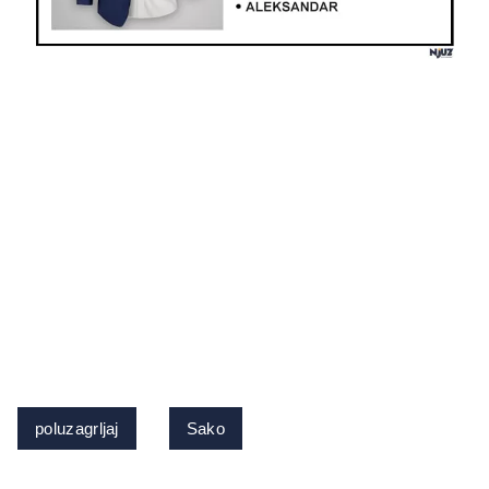
poluzagrljaj
Sako