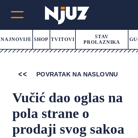
STAV
NAJNOVIJE
SHOP
TVITOVI
GU
PROLAZNIKA
POVRATAK NA NASLOVNU
Vučić dao oglas na
pola strane o
prodaji svog sakoa