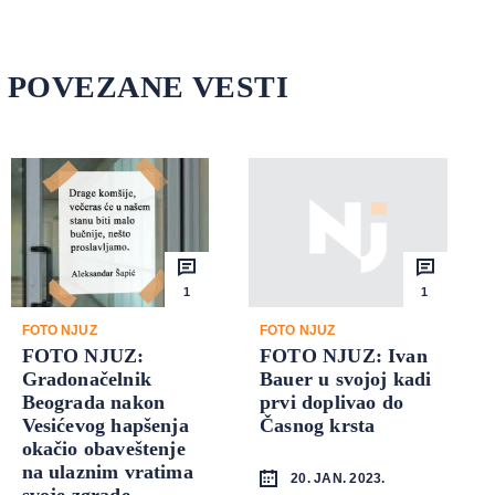
POVEZANE VESTI
1
1
FOTO NJUZ
FOTO NJUZ
FOTO NJUZ:
FOTO NJUZ: Ivan
Gradonačelnik
Bauer u svojoj kadi
Beograda nakon
prvi doplivao do
Vesićevog hapšenja
Časnog krsta
okačio obaveštenje
na ulaznim vratima
20. JAN. 2023.
svoje zgrade