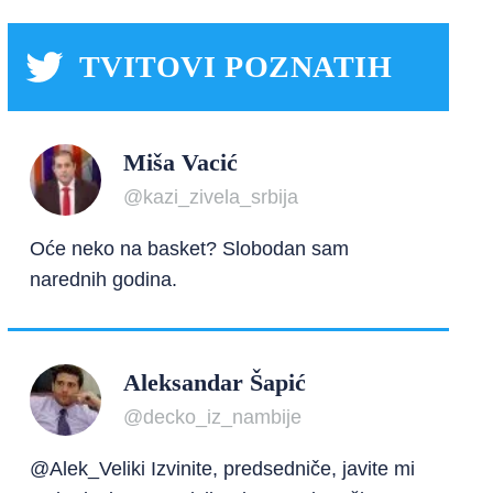
TVITOVI POZNATIH
Miša Vacić
@kazi_zivela_srbija
Oće neko na basket? Slobodan sam
narednih godina.
Aleksandar Šapić
@decko_iz_nambije
@Alek_Veliki Izvinite, predsedniče, javite mi