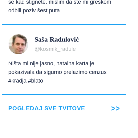
se kad stignete, mislim da ste mi greškom
odbili poziv šest puta
Saša Radulović
@kosmik_radule
Ništa mi nije jasno, natalna karta je
pokazivala da sigurno prelazimo cenzus
#kradja #blato
POGLEDAJ SVE TVITOVE