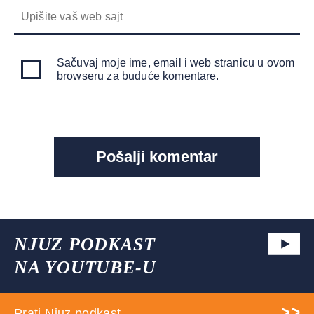
Sačuvaj moje ime, email i web stranicu u ovom
browseru za buduće komentare.
NJUZ PODKAST
NA YOUTUBE-U
Prati Njuz podkast