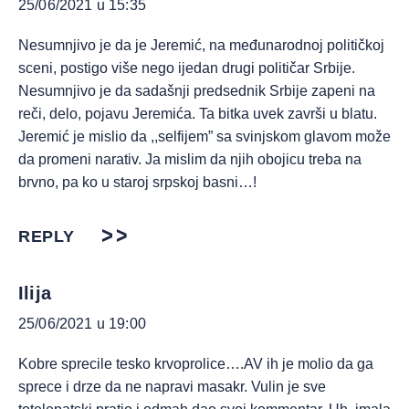
25/06/2021 u 15:35
Nesumnjivo je da je Jeremić, na međunarodnoj političkoj
sceni, postigo više nego ijedan drugi političar Srbije.
Nesumnjivo je da sadašnji predsednik Srbije zapeni na
reči, delo, pojavu Jeremića. Ta bitka uvek završi u blatu.
Jeremić je mislio da ,,selfijem” sa svinjskom glavom može
da promeni narativ. Ja mislim da njih obojicu treba na
brvno, pa ko u staroj srpskoj basni…!
REPLY
Ilija
25/06/2021 u 19:00
Kobre sprecile tesko krvoprolice….AV ih je molio da ga
sprece i drze da ne napravi masakr. Vulin je sve