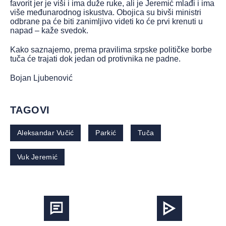
favorit jer je viši i ima duže ruke, ali je Jeremić mlađi i ima
više međunarodnog iskustva. Obojica su bivši ministri
odbrane pa će biti zanimljivo videti ko će prvi krenuti u
napad – kaže svedok.
Kako saznajemo, prema pravilima srpske političke borbe
tuča će trajati dok jedan od protivnika ne padne.
Bojan Ljubenović
TAGOVI
Aleksandar Vučić
Parkić
Tuča
Vuk Jeremić