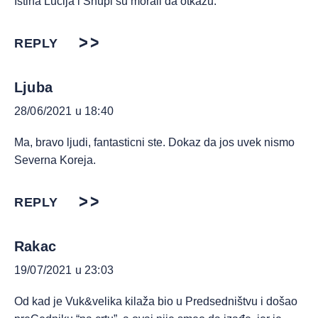
Istina Lucija i Snupi su morali da otkazu.
REPLY
Ljuba
28/06/2021 u 18:40
Ma, bravo ljudi, fantasticni ste. Dokaz da jos uvek nismo
Severna Koreja.
REPLY
Rakac
19/07/2021 u 23:03
Od kad je Vuk&velika kilaža bio u Predsedništvu i došao