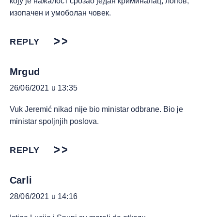
коју је нажалост срозао један криминалац, лопов,
изопачен и умоболан човек.
REPLY
Mrgud
26/06/2021 u 13:35
Vuk Jeremić nikad nije bio ministar odbrane. Bio je
ministar spoljnjih poslova.
REPLY
Carli
28/06/2021 u 14:16