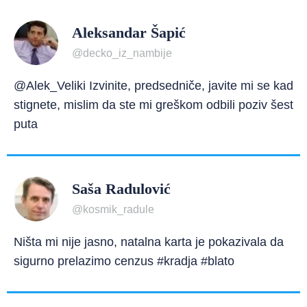
Aleksandar Šapić
@decko_iz_nambije
@Alek_Veliki Izvinite, predsedniče, javite mi se kad
stignete, mislim da ste mi greškom odbili poziv šest
puta
Saša Radulović
@kosmik_radule
Ništa mi nije jasno, natalna karta je pokazivala da
sigurno prelazimo cenzus #kradja #blato