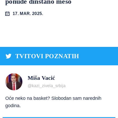
ponude dinstano meso
17. MAR. 2025.
TVITOVI POZNATIH
Miša Vacić
@kazi_zivela_srbija
Oće neko na basket? Slobodan sam narednih
godina.