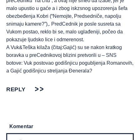
preCedniku “na crtu”, a ovaj nije smeo da izađe, jer je
malo upustio u gaće a i zbog iskzsnog upozorenja šefa
obezbeđenja Kobri (“Nemojte, Predsedniče, napolju
snimaju kamere?”),. PredCednik je posle susreta sa
Vukom postao, reklo bi se, malo uglađeniji, počeo da
pokazuje ljudsko lice i odmerenost.
A Vuk&Teška kilaža (čitaj:Gajić) su se nakon kratkog
boravka u preCednikovoj blizini pretvorili u – SNS
botove: Vuk postovao godišnjicu pogubljenja Romanovih,
a Gajić godišnjicu streljanja Đenerala?
REPLY
Komentar