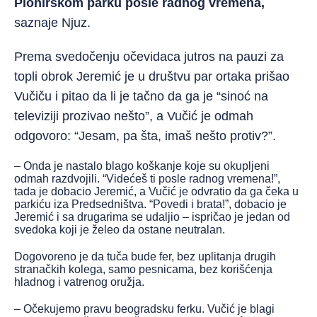
Pionirskom parku posle radnog vremena,
saznaje Njuz.
Prema svedočenju očevidaca jutros na pauzi za
topli obrok Jeremić je u društvu par ortaka prišao
Vučiču i pitao da li je tačno da ga je “sinoć na
televiziji prozivao nešto”, a Vučić je odmah
odgovoro: “Jesam, pa šta, imaš nešto protiv?”.
– Onda je nastalo blago koškanje koje su okupljeni
odmah razdvojili. “Videćeš ti posle radnog vremena!”,
tada je dobacio Jeremić, a Vučić je odvratio da ga čeka u
parkiću iza Predsedništva. “Povedi i brata!”, dobacio je
Jeremić i sa drugarima se udaljio – ispričao je jedan od
svedoka koji je želeo da ostane neutralan.
Dogovoreno je da tuča bude fer, bez uplitanja drugih
stranačkih kolega, samo pesnicama, bez korišćenja
hladnog i vatrenog oružja.
– Očekujemo pravu beogradsku ferku. Vučić je blagi