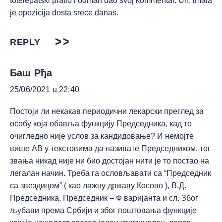
totelepatski pratio i odmah dao svoj kommentar. Uh, imala
je opozicija dosta srece danas.
REPLY
Баш Рђа
25/06/2021 u 22:40
Постоји ли некакав периодични лекарски преглед за
особу која обавља функцију Председника, кад то
очигледно није услов за кандидовање? И немојте
више АВ у текстовима да називате Председником, тог
звања никад није ни био достојан нити је то постао на
легалан начин. Треба га ословљавати са “Председник
са звездицом” ( као лажну државу Косово ), В.Д.
Председника, Председник – Ф варијанта и сл. Због
љубави према Србији и због поштовања функције