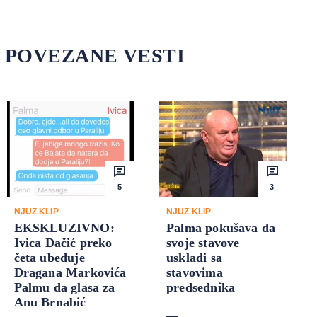
POVEZANE VESTI
5
3
NJUZ KLIP
NJUZ KLIP
EKSKLUZIVNO:
Palma pokušava da
Ivica Dačić preko
svoje stavove
četa ubeđuje
uskladi sa
Dragana Markovića
stavovima
Palmu da glasa za
predsednika
Anu Brnabić