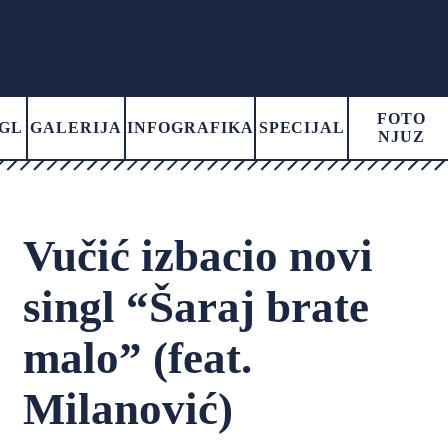
FOTO
GL
GALERIJA
INFOGRAFIKA
SPECIJAL
NJUZ
Vučić izbacio novi
singl “Šaraj brate
malo” (feat.
Milanović)