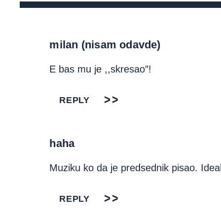
milan (nisam odavde)
E bas mu je ,,skresao”!
REPLY
haha
Muziku ko da je predsednik pisao. Idea
REPLY