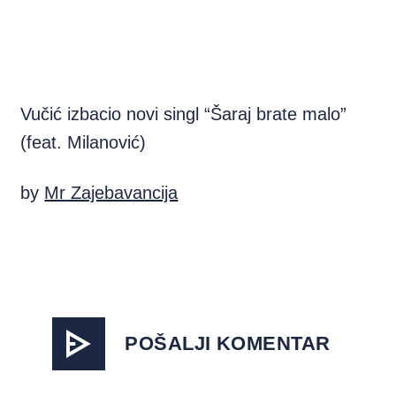
Vučić izbacio novi singl “Šaraj brate malo”
(feat. Milanović)
by
Mr Zajebavancija
POŠALJI KOMENTAR