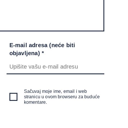
E-mail adresa (neće biti
objavljena) *
Sačuvaj moje ime, email i web
stranicu u ovom browseru za buduće
komentare.