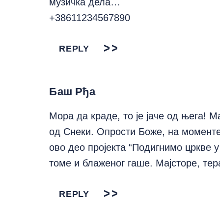
музичка дела…
+38611234567890
REPLY
Баш Рђа
Мора да краде, то је јаче од њега! 
од Снеки. Опрости Боже, на моменте
ово део пројекта “Подигнимо цркве у
томе и блаженог гаше. Мајсторе, те
REPLY