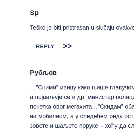
Sp
Teško je biti pristrasan u slučaju ovakve
REPLY
Рубљов
…”Сними” ивицу како њише главучо
а појављује се и др. министар полици
почетка овог мегахита…”Скидам” оба
на мобилном, а у следећем реду ос
зовете и шаљете поруке – хоћу да 