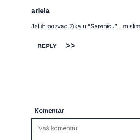
ariela
Jel ih pozvao Zika u “Sarenicu”…misl
REPLY
Komentar