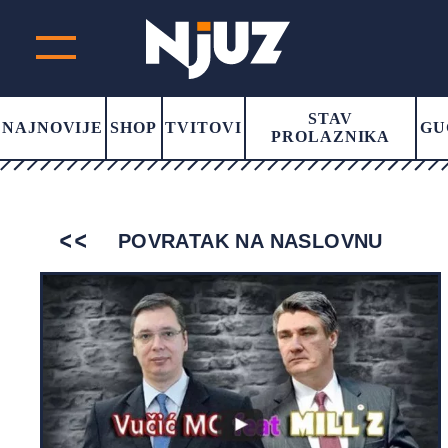
STAV
NAJNOVIJE
SHOP
TVITOVI
GU
PROLAZNIKA
POVRATAK NA NASLOVNU