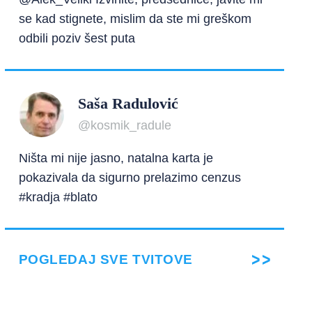
se kad stignete, mislim da ste mi greškom
odbili poziv šest puta
Saša Radulović
@kosmik_radule
Ništa mi nije jasno, natalna karta je
pokazivala da sigurno prelazimo cenzus
#kradja #blato
POGLEDAJ SVE TVITOVE