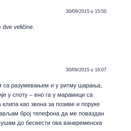
30/09/2015 u 15:50
 dve veličine.
30/09/2015 u 16:07
м са разумевањем и у ритму шарања,
је у споту – ено га у марамици са
 клипа као звона за позиве и поруке
тављам број телефона да ме поваздан
слушам до бесвести ова ванвременска