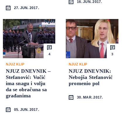
16. JUN. 2017.
27. JUN. 2017.
4
3
NJUZ KLIP
NJUZ KLIP
NJUZ DNEVNIK –
NJUZ DNEVNIK:
Stefanović: Vučić
Nebojša Stefanović
ima snagu i volju
promenio pol
da se obračuna sa
građanima
30. MAR. 2017.
05. JUN. 2017.