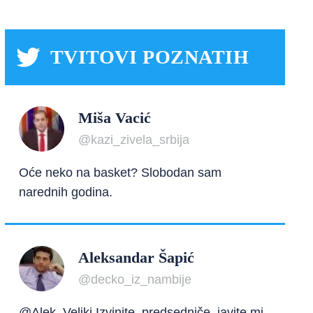
TVITOVI POZNATIH
Miša Vacić
@kazi_zivela_srbija
Oće neko na basket? Slobodan sam
narednih godina.
Aleksandar Šapić
@decko_iz_nambije
@Alek_Veliki Izvinite, predsedniče, javite mi