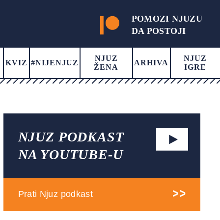
POMOZI NJUZU
DA POSTOJI
NJUZ
NJUZ
KVIZ
#NIJENJUZ
ARHIVA
ŽENA
IGRE
NJUZ PODKAST
NA YOUTUBE-U
Prati Njuz podkast