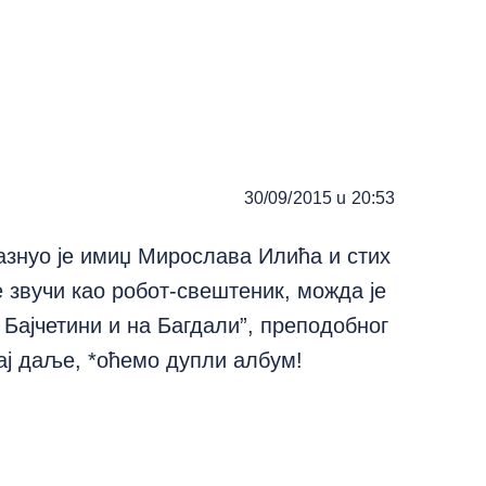
30/09/2015 u 20:53
Мазнуо је имиџ Мирослава Илића и стих
 звучи као робот-свештеник, можда је
 Бајчетини и на Багдали”, преподобног
рај даље, *оћемо дупли албум!