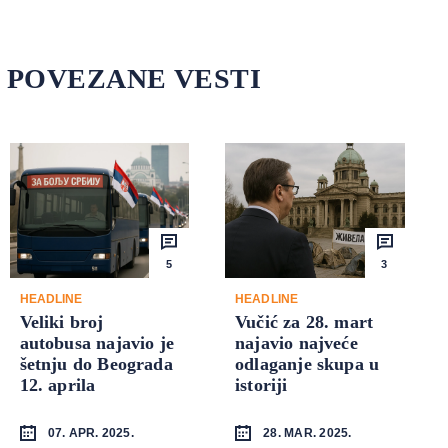
POVEZANE VESTI
5
3
HEADLINE
HEADLINE
Veliki broj
Vučić za 28. mart
autobusa najavio je
najavio najveće
šetnju do Beograda
odlaganje skupa u
12. aprila
istoriji
07. APR. 2025.
28. MAR. 2025.