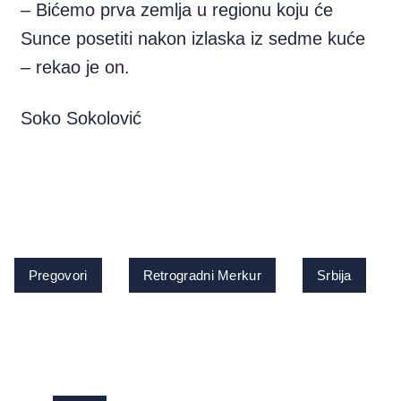
– Bićemo prva zemlja u regionu koju će
Sunce posetiti nakon izlaska iz sedme kuće
– rekao je on.
Soko Sokolović
Pregovori
Retrogradni Merkur
Srbija