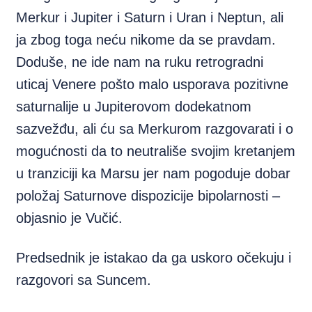
Merkur i Jupiter i Saturn i Uran i Neptun, ali
ja zbog toga neću nikome da se pravdam.
Doduše, ne ide nam na ruku retrogradni
uticaj Venere pošto malo usporava pozitivne
saturnalije u Jupiterovom dodekatnom
sazvežđu, ali ću sa Merkurom razgovarati i o
mogućnosti da to neutrališe svojim kretanjem
u tranziciji ka Marsu jer nam pogoduje dobar
položaj Saturnove dispozicije bipolarnosti –
objasnio je Vučić.
Predsednik je istakao da ga uskoro očekuju i
razgovori sa Suncem.