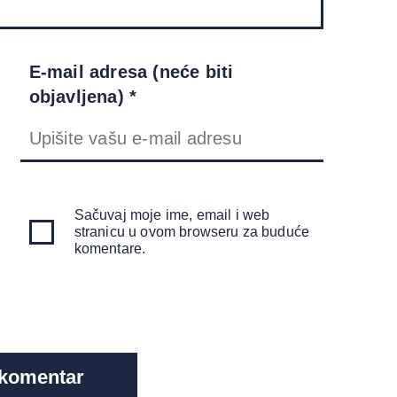
E-mail adresa (neće biti
objavljena) *
Sačuvaj moje ime, email i web
stranicu u ovom browseru za buduće
komentare.