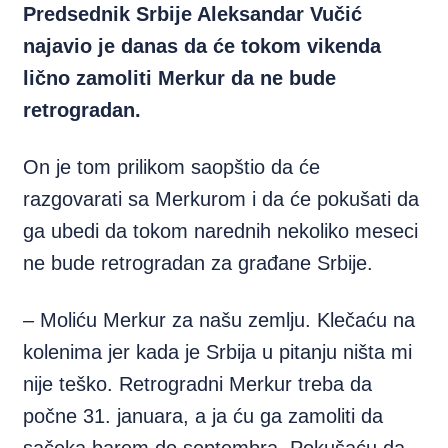
Predsednik Srbije Aleksandar Vučić
najavio je danas da će tokom vikenda
lično zamoliti Merkur da ne bude
retrogradan.
On je tom prilikom saopštio da će
razgovarati sa Merkurom i da će pokušati da
ga ubedi da tokom narednih nekoliko meseci
ne bude retrogradan za građane Srbije.
– Moliću Merkur za našu zemlju. Klečaću na
kolenima jer kada je Srbija u pitanju ništa mi
nije teško. Retrogradni Merkur treba da
počne 31. januara, a ja ću ga zamoliti da