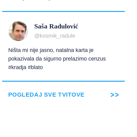
Saša Radulović
@kosmik_radule
Ništa mi nije jasno, natalna karta je
pokazivala da sigurno prelazimo cenzus
#kradja #blato
POGLEDAJ SVE TVITOVE