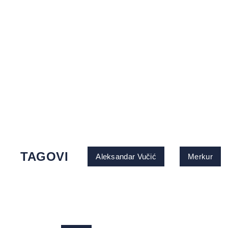
TAGOVI
Aleksandar Vučić
Merkur