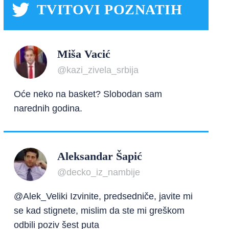
TVITOVI POZNATIH
Miša Vacić
@kazi_zivela_srbija
Oće neko na basket? Slobodan sam
narednih godina.
Aleksandar Šapić
@decko_iz_nambije
@Alek_Veliki Izvinite, predsedniče, javite mi
se kad stignete, mislim da ste mi greškom
odbili poziv šest puta