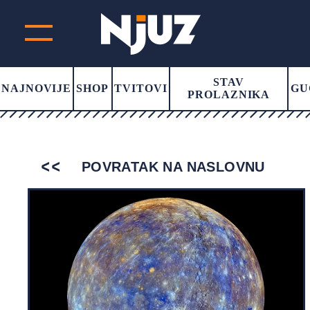
STAV
NAJNOVIJE
SHOP
TVITOVI
GU
PROLAZNIKA
POVRATAK NA NASLOVNU