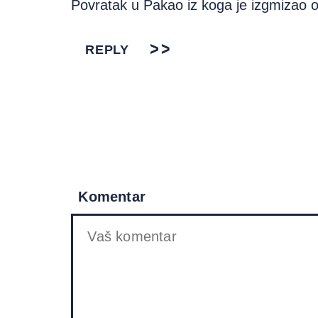
Povratak u Pakao iz koga je izgmizao ova
REPLY
Komentar