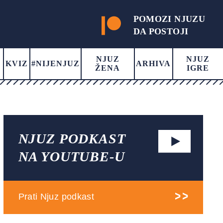
POMOZI NJUZU
DA POSTOJI
NJUZ
NJUZ
KVIZ
#NIJENJUZ
ARHIVA
ŽENA
IGRE
NJUZ PODKAST
NA YOUTUBE-U
Prati Njuz podkast