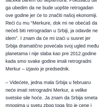
sačeka barem do septembra. Pokušaću da
ga ubedim da ne bude uopšte retrogadan
ove godine jer će to značiti našoj ekonomiji.
Reći ću mu “Merkure, dok mi ne obećaš da
nećeš biti retrogradan u Srbiji, ja odavde ne
idem”. I znam da će mi izaći u susret jer
Srbija dramatično povećala svoj ugled među
planetama i nije slaba kao pre 2012.godine
kada smo svake godine imali retrogradni
Merkur – izjavio je predsednik.
– Videćete, jedna mala Srbija u februaru
neće imati retrogradni Merkur, a velike
svetske sile hoće. Ja znam da Srbija smeta
mnogima u svetu zbog toga što je cene i