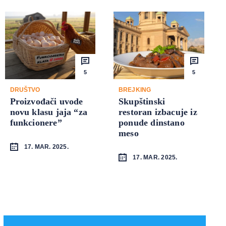
5
5
DRUŠTVO
BREJKING
Proizvođači uvode
Skupštinski
novu klasu jaja “za
restoran izbacuje iz
funkcionere”
ponude dinstano
meso
17. MAR. 2025.
17. MAR. 2025.