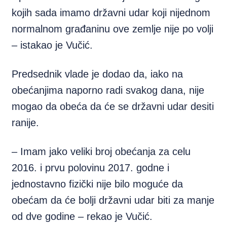
kojih sada imamo državni udar koji nijednom
normalnom građaninu ove zemlje nije po volji
– istakao je Vučić.
Predsednik vlade je dodao da, iako na
obećanjima naporno radi svakog dana, nije
mogao da obeća da će se državni udar desiti
ranije.
– Imam jako veliki broj obećanja za celu
2016. i prvu polovinu 2017. godne i
jednostavno fizički nije bilo moguće da
obećam da će bolji državni udar biti za manje
od dve godine – rekao je Vučić.