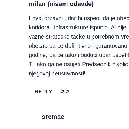
milan (nisam odavde)
I ovaj drzavni udar bi uspeo, da je ob
koridora i infrastrukture ispunio. Al nij
vazne strateske tacke u potrebnom vrem
obecao da ce definitivno i garantovano 
godine, pa ce tako i buduci udar uspeti
Tj. ako ga ne osujeti Predsednik nikoli
njegovoj neustavnosti!
REPLY
sremac