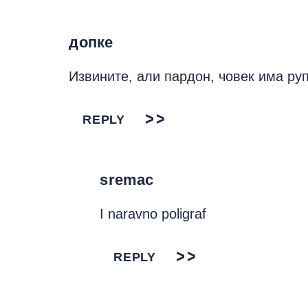
допке
Извините, али пардон, човек има ру
REPLY
sremac
I naravno poligraf
REPLY