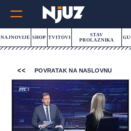
STAV
NAJNOVIJE
SHOP
TVITOVI
GU
PROLAZNIKA
POVRATAK NA NASLOVNU