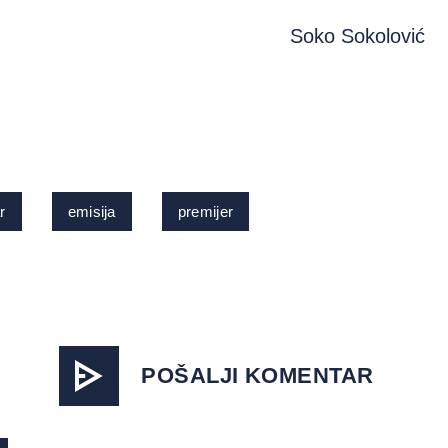
Soko Sokolović
r
emisija
premijer
POŠALJI KOMENTAR