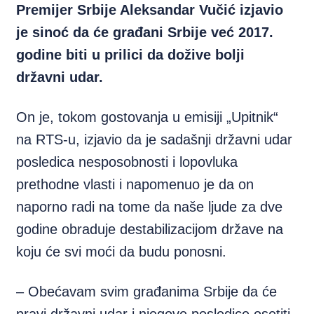
Premijer Srbije Aleksandar Vučić izjavio
je sinoć da će građani Srbije već 2017.
godine biti u prilici da dožive bolji
državni udar.
On je, tokom gostovanja u emisiji „Upitnik“
na RTS-u, izjavio da je sadašnji državni udar
posledica nesposobnosti i lopovluka
prethodne vlasti i napomenuo je da on
naporno radi na tome da naše ljude za dve
godine obraduje destabilizacijom države na
koju će svi moći da budu ponosni.
– Obećavam svim građanima Srbije da će