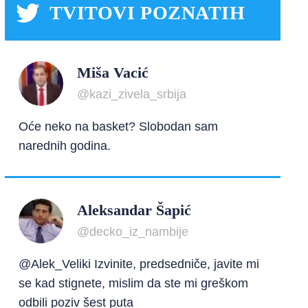
TVITOVI POZNATIH
Miša Vacić
@kazi_zivela_srbija
Oće neko na basket? Slobodan sam
narednih godina.
Aleksandar Šapić
@decko_iz_nambije
@Alek_Veliki Izvinite, predsedniče, javite mi
se kad stignete, mislim da ste mi greškom
odbili poziv šest puta