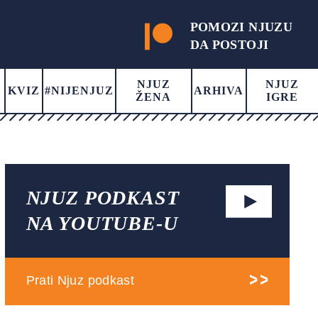
POMOZI NJUZU
DA POSTOJI
NJUZ
NJUZ
KVIZ
#NIJENJUZ
ARHIVA
ŽENA
IGRE
NJUZ PODKAST
NA YOUTUBE-U
Prati Njuz podkast