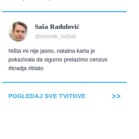
Saša Radulović
@kosmik_radule
Ništa mi nije jasno, natalna karta je
pokazivala da sigurno prelazimo cenzus
#kradja #blato
POGLEDAJ SVE TVITOVE