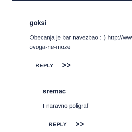
goksi
Obecanja je bar navezbao :-)
http://ww
ovoga-ne-moze
REPLY
sremac
I naravno poligraf
REPLY