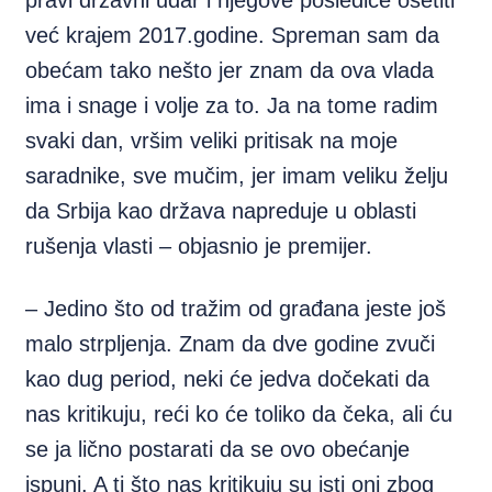
pravi državni udar i njegove posledice osetiti
već krajem 2017.godine. Spreman sam da
obećam tako nešto jer znam da ova vlada
ima i snage i volje za to. Ja na tome radim
svaki dan, vršim veliki pritisak na moje
saradnike, sve mučim, jer imam veliku želju
da Srbija kao država napreduje u oblasti
rušenja vlasti – objasnio je premijer.
– Jedino što od tražim od građana jeste još
malo strpljenja. Znam da dve godine zvuči
kao dug period, neki će jedva dočekati da
nas kritikuju, reći ko će toliko da čeka, ali ću
se ja lično postarati da se ovo obećanje
ispuni. A ti što nas kritikuju su isti oni zbog