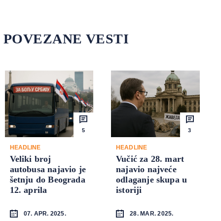
POVEZANE VESTI
5
3
HEADLINE
HEADLINE
Veliki broj
Vučić za 28. mart
autobusa najavio je
najavio najveće
šetnju do Beograda
odlaganje skupa u
12. aprila
istoriji
07. APR. 2025.
28. MAR. 2025.