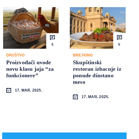
5
5
DRUŠTVO
BREJKING
Proizvođači uvode
Skupštinski
novu klasu jaja “za
restoran izbacuje iz
funkcionere”
ponude dinstano
meso
17. MAR. 2025.
17. MAR. 2025.