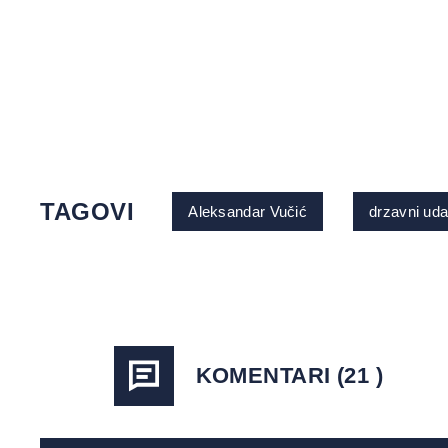
TAGOVI
Aleksandar Vučić
drzavni uda
KOMENTARI (21 )