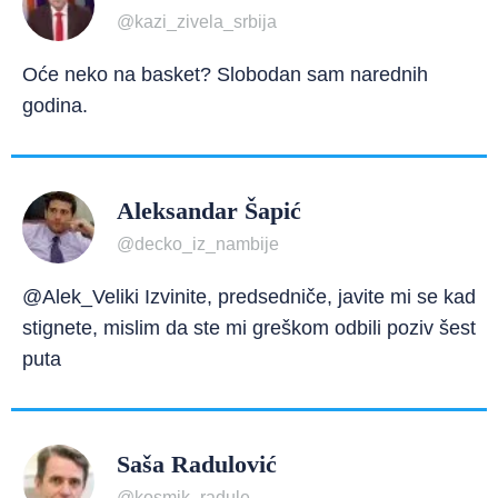
@kazi_zivela_srbija
Oće neko na basket? Slobodan sam narednih
godina.
Aleksandar Šapić
@decko_iz_nambije
@Alek_Veliki Izvinite, predsedniče, javite mi se kad
stignete, mislim da ste mi greškom odbili poziv šest
puta
Saša Radulović
@kosmik_radule