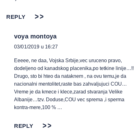
REPLY
voya montoya
03/01/2019 u 16:27
Eeeee, ne daa, Vojska Srbije,vec uruceno pravo,
dodeljeno od kanadskog placenika,po tetkine linije…!!
Drugo, sto bi hteo da nataknem , na ovu temu,je da
nacionalni mentolitet,raste bas zahvaljujuci COU…
Vreme je da kmece i klece,zarad stvaranja Velike
Albanije…tzv. Doduse,COU vec sprema ,i sperma
kontra-mere,100 % …
REPLY