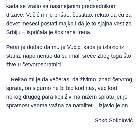
kada se vratio sa nasmejanim predsednikom
države. Vučić mi je prišao, čestitao, rekao da ću za
devet meseci postati majka i da je to sjajna vest za
Srbiju – ispričala je šokirana Irena.
Petar je dodao da mu je Vučić, kada je izlazio iz
stana, napomenuo da su imali sreće zbog toga što
žive u četvorospratnici.
– Rekao mi je da večeras, da živimo iznad četvrtog
sprata, on sigurno ne bi bio kod nas, već kod
nekog drugog para koji živi na nižem spratu jer je
spratnost veoma važna za natalitet – izjavio je on.
Soko Sokolović