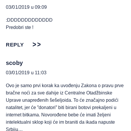
03/01/2019 u 09:09
:DDDDDDDDDDDDD
Predobri ste !
REPLY
scoby
03/01/2019 u 11:03
Ovo je samo prvi korak ka uvođenju Zakona o pravu prve
bračne noći za sve dahije iz Centralne Otadžbinske
Uprave unapređenih šešeljoida. To će značajno podići
natalitet, jer će ”donatori” biti birani botovi prekaljeni u
internet bitkama. Novorođene bebe će imati željeni
intelektualni sklop koji će im braniti da ikada napuste
Srbiju…