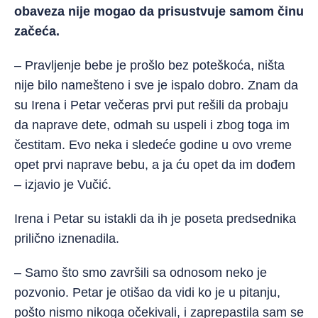
obaveza nije mogao da prisustvuje samom činu
začeća.
– Pravljenje bebe je prošlo bez poteškoća, ništa
nije bilo namešteno i sve je ispalo dobro. Znam da
su Irena i Petar
večeras prvi put rešili da probaju
da naprave dete, odmah su uspeli i zbog toga im
čestitam. Evo neka i sledeće godine u ovo vreme
opet prvi naprave bebu, a ja ću opet da im dođem
– izjavio je Vučić.
Irena i Petar su istakli da ih je poseta predsednika
prilično iznenadila.
– Samo što smo završili sa odnosom neko je
pozvonio. Petar je otišao da vidi ko je u pitanju,
pošto nismo nikoga očekivali, i zaprepastila sam se