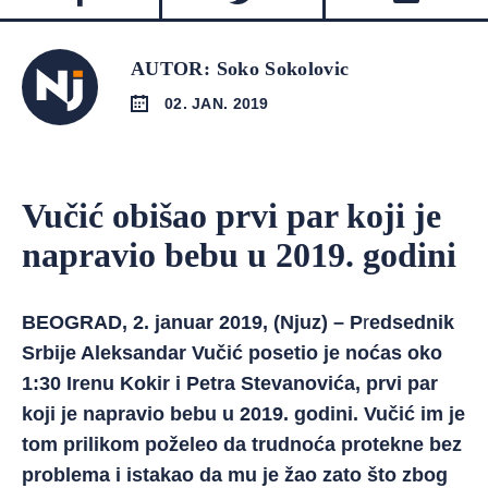
AUTOR: Soko Sokolovic
02. JAN. 2019
Vučić obišao prvi par koji je
napravio bebu u 2019. godini
BEOGRAD, 2. januar 2019, (Njuz) – P
r
edsednik
Srbije Aleksandar Vučić posetio je noćas oko
1:30 Irenu Kokir i Petra Stevanovića, prvi par
koji je napravio bebu u 2019. godini. Vučić im je
tom prilikom poželeo da trudnoća protekne bez
problema i istakao da mu je žao zato što zbog