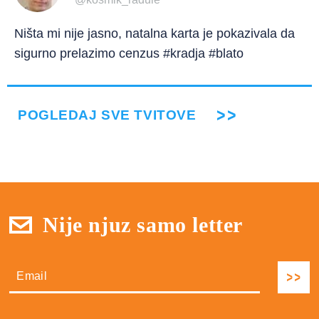
Ništa mi nije jasno, natalna karta je pokazivala da
sigurno prelazimo cenzus #kradja #blato
POGLEDAJ SVE TVITOVE
Nije njuz samo letter