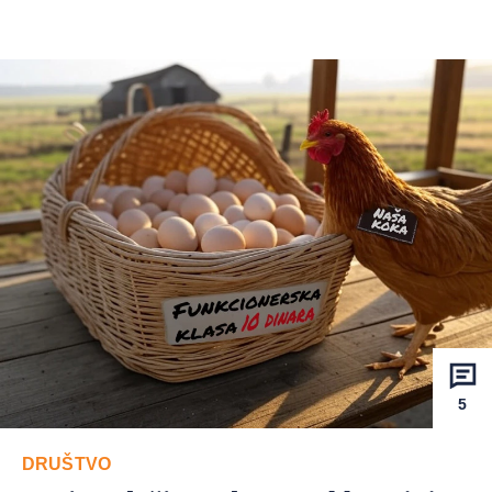
5
DRUŠTVO