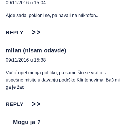
09/11/2016 u 15:04
Ajde sada: pokloni se, pa navali na mikrofon..
REPLY
milan (nisam odavde)
09/11/2016 u 15:38
Vučić opet menja politiku, pa samo što se vratio iz
uspešne misije u davanju podrške Klintonovima. Baš mi
ga je žao!
REPLY
Mogu ja ?