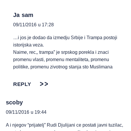
Ja sam
09/11/2016 u 17:28
…i jos je dodao da izmedju Srbije i Trampa postoji
istorijska veza.
Naime, rec,, trampa” je srpskog porekla i znaci
promenu vlasti, promenu mentaliteta, promenu
politike, promenu zivotnog stanja sto Muslimana
REPLY
scoby
09/11/2016 u 19:44
A i njegov “prijatelj” Rudi Djulijani ce postati javni tuzilac,