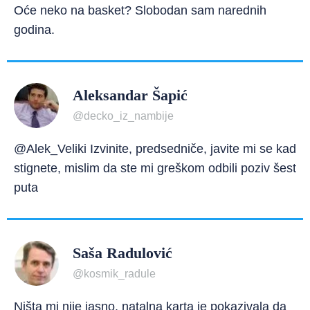
Oće neko na basket? Slobodan sam narednih
godina.
Aleksandar Šapić
@decko_iz_nambije
@Alek_Veliki Izvinite, predsedniče, javite mi se kad
stignete, mislim da ste mi greškom odbili poziv šest
puta
Saša Radulović
@kosmik_radule
Ništa mi nije jasno, natalna karta je pokazivala da