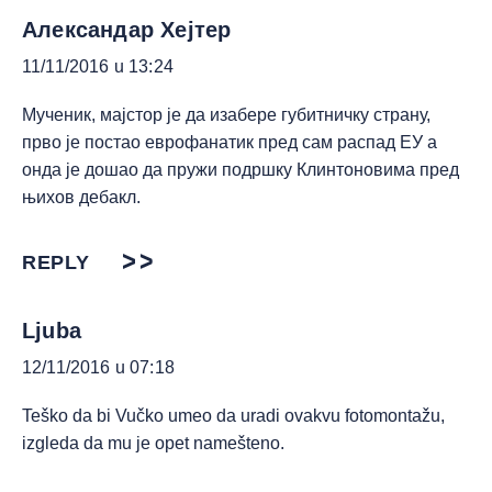
Александар Хејтер
11/11/2016 u 13:24
Мученик, мајстор је да изабере губитничку страну,
прво је постао еврофанатик пред сам распад ЕУ а
онда је дошао да пружи подршку Клинтоновима пред
њихов дебакл.
REPLY
Ljuba
12/11/2016 u 07:18
Teško da bi Vučko umeo da uradi ovakvu fotomontažu,
izgleda da mu je opet namešteno.