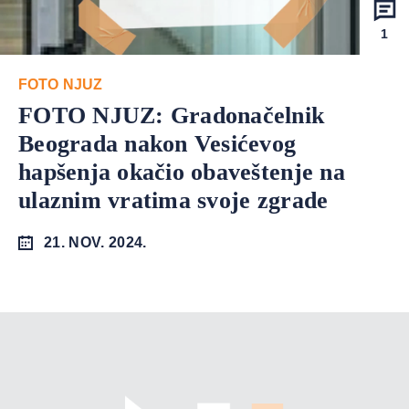
1
FOTO NJUZ
FOTO NJUZ: Gradonačelnik
Beograda nakon Vesićevog
hapšenja okačio obaveštenje na
ulaznim vratima svoje zgrade
21. NOV. 2024.