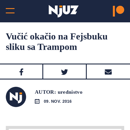
Vučić okačio na Fejsbuku
sliku sa Trampom
AUTOR: urednistvo
09. NOV. 2016