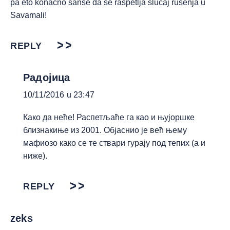
pa eto konacno sanse da se raspetlja slucaj rusenja u
Savamali!
REPLY
Радојица
10/11/2016 u 23:47
Како да неће! Распетљаће га као и њујоршке
близнакиње из 2001. Објаснио је већ њему
мафиозо како се те ствари гурају под тепих (а и
ниже).
REPLY
zeks