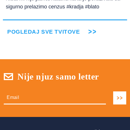
sigurno prelazimo cenzus #kradja #blato
POGLEDAJ SVE TVITOVE
Nije njuz samo letter