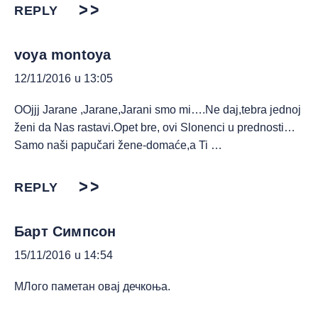
REPLY
voya montoya
12/11/2016 u 13:05
OOjjj Jarane ,Jarane,Jarani smo mi….Ne daj,tebra jednoj
ženi da Nas rastavi.Opet bre, ovi Slonenci u prednosti…
Samo naši papučari žene-domaće,a Ti …
REPLY
Барт Симпсон
15/11/2016 u 14:54
МЛого паметан овај дечкоња.