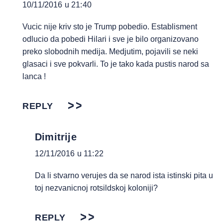
10/11/2016 u 21:40
Vucic nije kriv sto je Trump pobedio. Establisment
odlucio da pobedi Hilari i sve je bilo organizovano
preko slobodnih medija. Medjutim, pojavili se neki
glasaci i sve pokvarli. To je tako kada pustis narod sa
lanca !
REPLY
Dimitrije
12/11/2016 u 11:22
Da li stvarno verujes da se narod ista istinski pita u
toj nezvanicnoj rotsildskoj koloniji?
REPLY