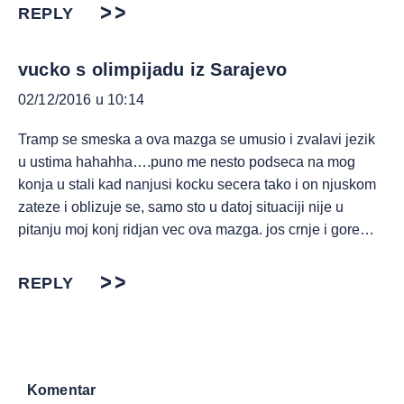
REPLY
vucko s olimpijadu iz Sarajevo
02/12/2016 u 10:14
Tramp se smeska a ova mazga se umusio i zvalavi jezik
u ustima hahahha….puno me nesto podseca na mog
konja u stali kad nanjusi kocku secera tako i on njuskom
zateze i oblizuje se, samo sto u datoj situaciji nije u
pitanju moj konj ridjan vec ova mazga. jos crnje i gore…
REPLY
Komentar