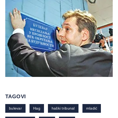
TAGOVI
bulevar
Hag
haški tribunal
mladić