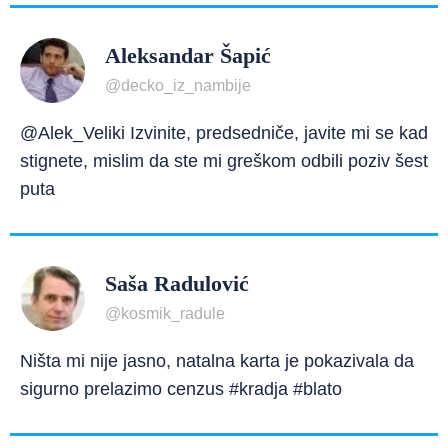
Aleksandar Šapić
@decko_iz_nambije
@Alek_Veliki Izvinite, predsedniče, javite mi se kad
stignete, mislim da ste mi greškom odbili poziv šest
puta
Saša Radulović
@kosmik_radule
Ništa mi nije jasno, natalna karta je pokazivala da
sigurno prelazimo cenzus #kradja #blato