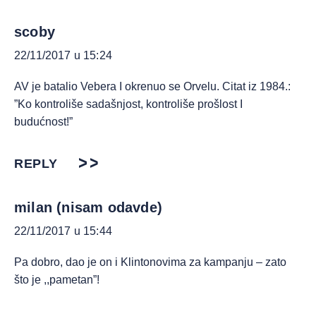
scoby
22/11/2017 u 15:24
AV je batalio Vebera I okrenuo se Orvelu. Citat iz 1984.:
”Ko kontroliše sadašnjost, kontroliše prošlost I
budućnost!”
REPLY
milan (nisam odavde)
22/11/2017 u 15:44
Pa dobro, dao je on i Klintonovima za kampanju – zato
što je ,,pametan”!