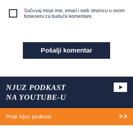
Sačuvaj moje ime, email i web stranicu u ovom
browseru za buduće komentare.
NJUZ PODKAST
NA YOUTUBE-U
Prati Njuz podkast