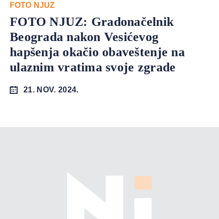
FOTO NJUZ
FOTO NJUZ: Gradonačelnik
Beograda nakon Vesićevog
hapšenja okačio obaveštenje na
ulaznim vratima svoje zgrade
21. NOV. 2024.