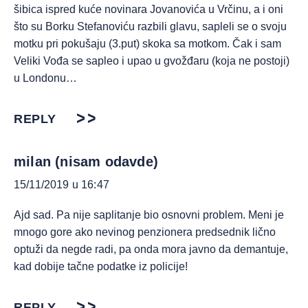
šibica ispred kuće novinara Jovanovića u Vrčinu, a i oni
što su Borku Stefanoviću razbili glavu, sapleli se o svoju
motku pri pokušaju (3.put) skoka sa motkom. Čak i sam
Veliki Vođa se sapleo i upao u gvožđaru (koja ne postoji)
u Londonu…
REPLY
milan (nisam odavde)
15/11/2019 u 16:47
Ajd sad. Pa nije saplitanje bio osnovni problem. Meni je
mnogo gore ako nevinog penzionera predsednik lično
optuži da negde radi, pa onda mora javno da demantuje,
kad dobije tačne podatke iz policije!
REPLY