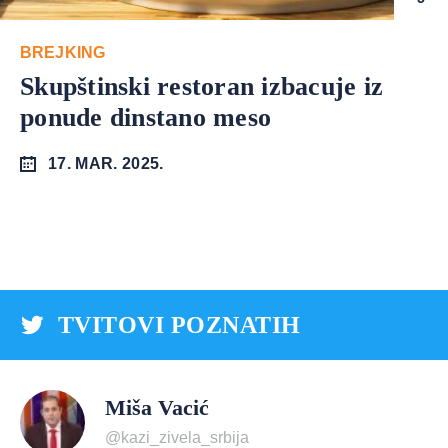
BREJKING
Skupštinski restoran izbacuje iz
ponude dinstano meso
17. MAR. 2025.
TVITOVI POZNATIH
Miša Vacić
@kazi_zivela_srbija