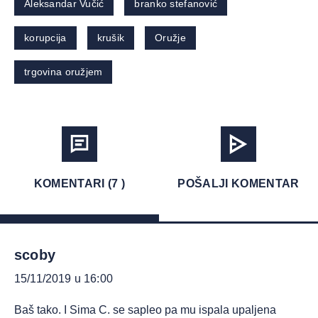
Aleksandar Vučić
branko stefanović
korupcija
krušik
Oružje
trgovina oružjem
KOMENTARI (7 )
POŠALJI KOMENTAR
scoby
15/11/2019 u 16:00
Baš tako. I Sima C. se sapleo pa mu ispala upaljena