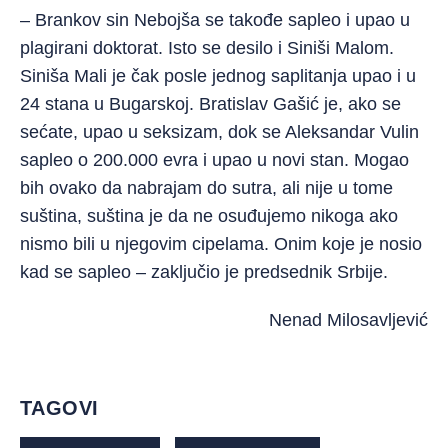
– Brankov sin Nebojša se takođe sapleo i upao u
plagirani doktorat. Isto se desilo i Siniši Malom.
Siniša Mali je čak posle jednog saplitanja upao i u
24 stana u Bugarskoj. Bratislav Gašić je, ako se
sećate, upao u seksizam, dok se Aleksandar Vulin
sapleo o 200.000 evra i upao u novi stan. Mogao
bih ovako da nabrajam do sutra, ali nije u tome
suština, suština je da ne osuđujemo nikoga ako
nismo bili u njegovim cipelama. Onim koje je nosio
kad se sapleo – zaključio je predsednik Srbije.
Nenad Milosavljević
TAGOVI