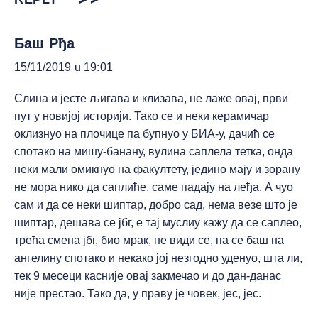
Баш Рђа
15/11/2019 u 19:01
Слина и јесте љигава и клизава, не лаже овај, први
пут у новијој историји. Тако се и неки керамичар
оклизнуо на плочице па бупнуо у БИА-у, дачић се
спотако на мишу-банану, вулина саплела тетка, онда
неки мали омикнуо на факултету, једино мају и зорану
не мора нико да саплиће, саме падају на леђа. А чуо
сам и да се неки шиптар, добро сад, нема везе што је
шиптар, дешава се јбг, е тај муслиу кажу да се саплео,
трећа смена јбг, био мрак, не види се, па се баш на
ангелину спотако и некако јој незгодно уденуо, шта ли,
тек 9 месеци касније овај закмечао и до дан-данас
није престао. Тако да, у праву је човек, јес, јес.