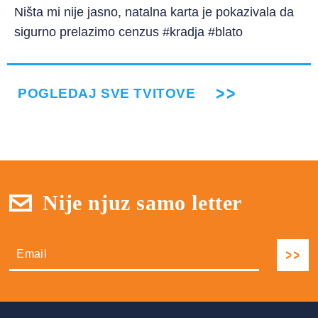
Ništa mi nije jasno, natalna karta je pokazivala da
sigurno prelazimo cenzus #kradja #blato
POGLEDAJ SVE TVITOVE
Nije njuz samo letter