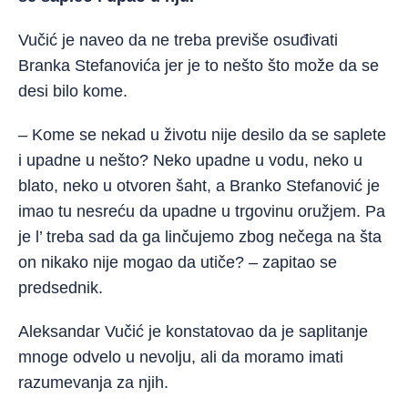
Vučić je naveo da ne treba previše osuđivati
Branka Stefanovića jer je to nešto što može da se
desi bilo kome.
– Kome se nekad u životu nije desilo da se saplete
i upadne u nešto? Neko upadne u vodu, neko u
blato, neko u otvoren šaht, a Branko Stefanović je
imao tu nesreću da upadne u trgovinu oružjem. Pa
je l’ treba sad da ga linčujemo zbog nečega na šta
on nikako nije mogao da utiče? – zapitao se
predsednik.
Aleksandar Vučić je konstatovao da je saplitanje
mnoge odvelo u nevolju, ali da moramo imati
razumevanja za njih.