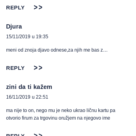
REPLY
Djura
15/11/2019 u 19:35
meni od znoja djavo odnese,za njih me bas z…
REPLY
zini da ti kažem
16/11/2019 u 22:51
ma nije to on, nego mu je neko ukrao ličnu kartu pa
otvorio firum za trgovinu oružjem na njegovo ime