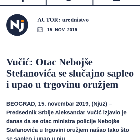
AUTOR: urednistvo
15. NOV. 2019
Vučić: Otac Nebojše
Stefanovića se slučajno sapleo
i upao u trgovinu oružjem
BEOGRAD, 15. novembar 2019, (Njuz) –
Predsednik Srbije Aleksandar Vučić izjavio je
danas da se otac ministra policije Nebojše
Stefanovića u trgovini oružjem našao tako što
se sapleo i upao u nju.