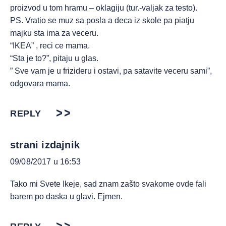
proizvod u tom hramu – oklagiju (tur.-valjak za testo).
PS. Vratio se muz sa posla a deca iz skole pa piatju
majku sta ima za veceru.
“IKEA” , reci ce mama.
“Sta je to?”, pitaju u glas.
” Sve vam je u frizideru i ostavi, pa satavite veceru sami”,
odgovara mama.
REPLY
strani izdajnik
09/08/2017 u 16:53
Tako mi Svete Ikeje, sad znam zašto svakome ovde fali
barem po daska u glavi. Ejmen.