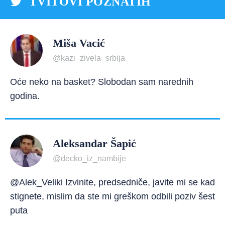
TVITOVI POZNATIH
Miša Vacić
@kazi_zivela_srbija
Oće neko na basket? Slobodan sam narednih
godina.
Aleksandar Šapić
@decko_iz_nambije
@Alek_Veliki Izvinite, predsedniče, javite mi se kad
stignete, mislim da ste mi greškom odbili poziv šest
puta