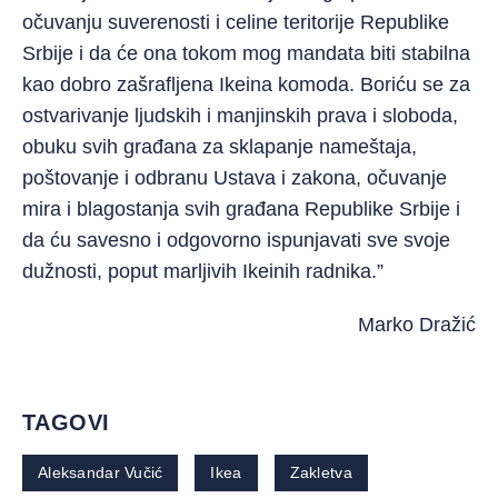
očuvanju suverenosti i celine teritorije Republike
Srbije i da će ona tokom mog mandata biti stabilna
kao dobro zašrafljena Ikeina komoda. Boriću se za
ostvarivanje ljudskih i manjinskih prava i sloboda,
obuku svih građana za sklapanje nameštaja,
poštovanje i odbranu Ustava i zakona, očuvanje
mira i blagostanja svih građana Republike Srbije i
da ću savesno i odgovorno ispunjavati sve svoje
dužnosti, poput marljivih Ikeinih radnika.”
Marko Dražić
TAGOVI
Aleksandar Vučić
Ikea
Zakletva