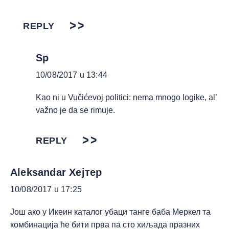
REPLY
Sp
10/08/2017 u 13:44
Kao ni u Vučićevoj politici: nema mnogo logike, al’
važno je da se rimuje.
REPLY
Aleksandar Хејтер
10/08/2017 u 17:25
Још ако у Икеин каталог убаци танге баба Меркел та
комбинација ће бити прва па сто хиљада празних