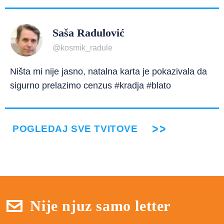
Saša Radulović
@kosmik_radule
Ništa mi nije jasno, natalna karta je pokazivala da
sigurno prelazimo cenzus #kradja #blato
POGLEDAJ SVE TVITOVE
Nije njuz samo letter