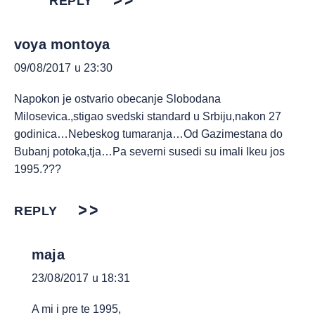
REPLY
voya montoya
09/08/2017 u 23:30
Napokon je ostvario obecanje Slobodana
Milosevica.,stigao svedski standard u Srbiju,nakon 27
godinica…Nebeskog tumaranja…Od Gazimestana do
Bubanj potoka,tja…Pa severni susedi su imali Ikeu jos
1995.???
REPLY
maja
23/08/2017 u 18:31
A mi i pre te 1995,