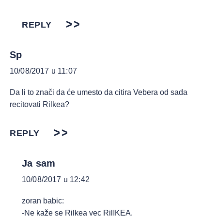
REPLY
Sp
10/08/2017 u 11:07
Da li to znači da će umesto da citira Vebera od sada
recitovati Rilkea?
REPLY
Ja sam
10/08/2017 u 12:42
zoran babic:
-Ne kaže se Rilkea vec RilIKEA.