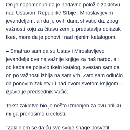
On je napomenuo da je nedavno položio zakletvu
nad Ustavom Republike Srbije i Miroslavljevim
jevanđeljem, ali da je ovih dana shvatio da, zbog
važnosti koju za čitavu zemlju predstavlja dolazak
Ikee, mora da je ponovi i nad njenim katalogom.
– Smatrao sam da su Ustav i Miroslavljevo
jevanđelje dve najvažnije knjige za naš narod, ali
od kada se pojavio Ikein katalog, svestan sam da
on po važnosti izbija na sam vrh. Zato sam odlučio
da ponovim zakletvu i nad ovom svetom knjigom –
izjavio je predsednik Vučić.
Tekst zakletve bio je nešto izmenjen za ovu priliku i
mi ga prenosimo u celosti:
“Zaklinjem se da ću sve svoje snage posvetiti