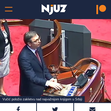
Vučić položio zakletvu nad najvažnijom knjigom u Srbiji