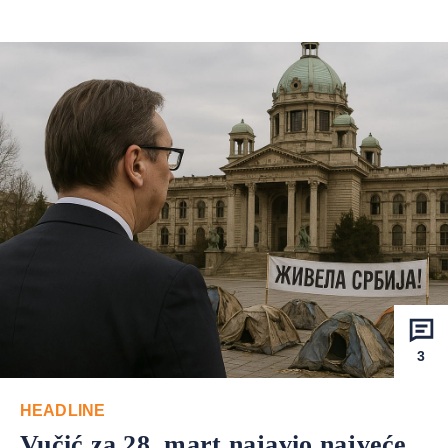
3
HEADLINE
Vučić za 28. mart najavio najveće