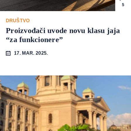
5
DRUŠTVO
Proizvođači uvode novu klasu jaja
“za funkcionere”
17. MAR. 2025.