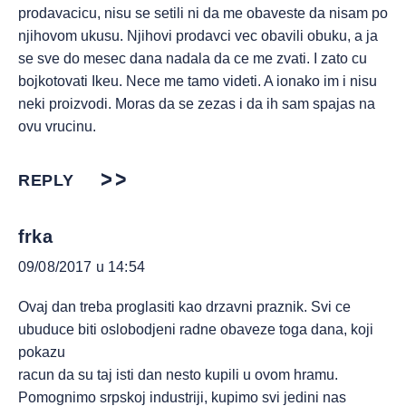
prodavacicu, nisu se setili ni da me obaveste da nisam po
njihovom ukusu. Njihovi prodavci vec obavili obuku, a ja
se sve do mesec dana nadala da ce me zvati. I zato cu
bojkotovati Ikeu. Nece me tamo videti. A ionako im i nisu
neki proizvodi. Moras da se zezas i da ih sam spajas na
ovu vrucinu.
REPLY
frka
09/08/2017 u 14:54
Ovaj dan treba proglasiti kao drzavni praznik. Svi ce
ubuduce biti oslobodjeni radne obaveze toga dana, koji
pokazu
racun da su taj isti dan nesto kupili u ovom hramu.
Pomognimo srpskoj industriji, kupimo svi jedini nas