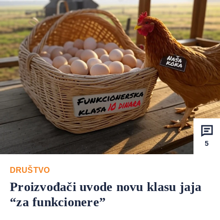
5
DRUŠTVO
Proizvođači uvode novu klasu jaja
“za funkcionere”