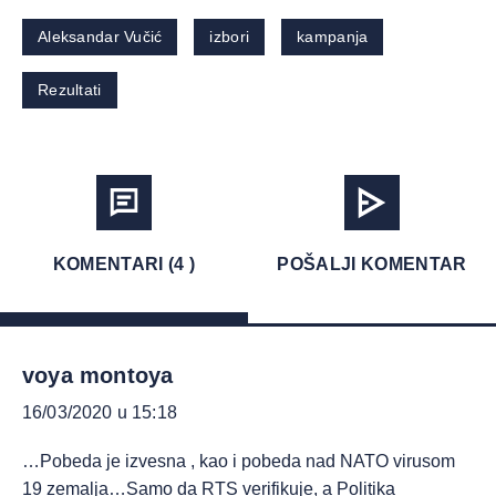
Aleksandar Vučić
izbori
kampanja
Rezultati
KOMENTARI (4 )
POŠALJI KOMENTAR
voya montoya
16/03/2020 u 15:18
…Pobeda je izvesna , kao i pobeda nad NATO virusom
19 zemalja…Samo da RTS verifikuje, a Politika