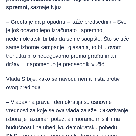
spremni,
saznaje Njuz.
– Greota je da propadnu – kaže predsednik – Sve
je još odavno lepo izračunato i spremno, i
nedemokratski bi bilo da se ne saopšte. Što se tiče
same izborne kampanje i glasanja, to bi u ovom
trenutku bilo neodgovor
no prema građanima i
državi – napomenuo je predsednik Vučić.
Vlada Srbije, kako se navodi, nema ništa protiv
ovog predloga.
– Vladavina prava i demokratija su osnovne
vrednosti za koje se ova vlada zalaže. Otkazivanje
izbora je razuman potez, ali moramo misliti i na
budućnost i na ubedljivu demokratsku pobedu