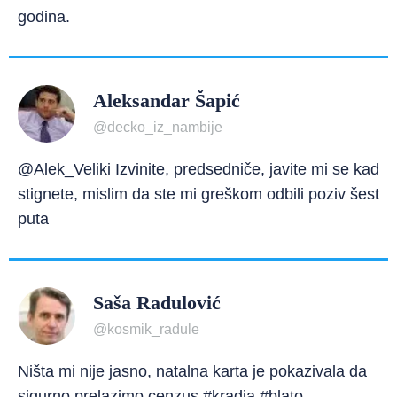
godina.
Aleksandar Šapić
@decko_iz_nambije
@Alek_Veliki Izvinite, predsedniče, javite mi se kad
stignete, mislim da ste mi greškom odbili poziv šest
puta
Saša Radulović
@kosmik_radule
Ništa mi nije jasno, natalna karta je pokazivala da
sigurno prelazimo cenzus #kradja #blato