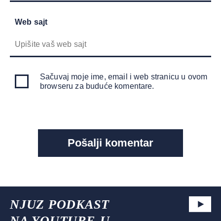
Web sajt
Sačuvaj moje ime, email i web stranicu u ovom
browseru za buduće komentare.
NJUZ PODKAST
NA YOUTUBE-U