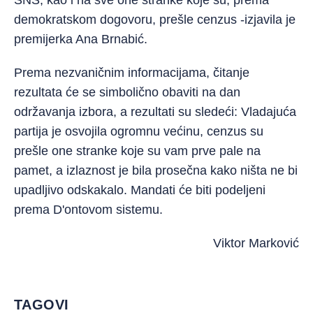
SNS, kao i na sve one stranke koje su, prema
demokratskom dogovoru, prešle cenzus -izjavila je
premijerka Ana Brnabić.
Prema nezvaničnim informacijama, čitanje
rezultata će se simbolično obaviti na dan
održavanja izbora, a rezultati su sledeći: Vladajuća
partija je osvojila ogromnu većinu, cenzus su
prešle one stranke koje su vam prve pale na
pamet, a izlaznost je bila prosečna kako ništa ne bi
upadljivo odskakalo. Mandati će biti podeljeni
prema D'ontovom sistemu.
Viktor Marković
TAGOVI