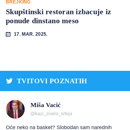
BREJKING
Skupštinski restoran izbacuje iz
ponude dinstano meso
17. MAR. 2025.
TVITOVI POZNATIH
Miša Vacić
@kazi_zivela_srbija
Oće neko na basket? Slobodan sam narednih