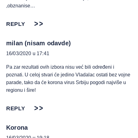
,obznanise…
REPLY
milan (nisam odavde)
16/03/2020 u 17:41
Pa zar rezultati ovih izbora nisu već bili određeni i
poznati. U celoj stvari će jedino Vladalac ostati bez vojne
parade, tako da će korona virus Srbiju pogodi najviše u
regionu i šire!
REPLY
Korona
16/03/2020 u 19:18