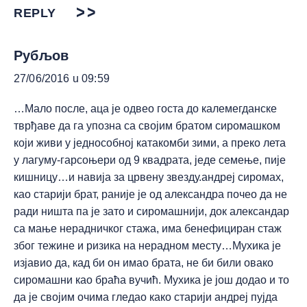
REPLY
Рубљов
27/06/2016 u 09:59
…Мало после, аца је одвео госта до калемегданске
тврђаве да га упозна са својим братом сиромашком
који живи у једнособној катакомби зими, а преко лета
у лагуму-гарсоњери од 9 квадрата, једе семење, пије
кишницу…и навија за црвену звезду.андреј сиромах,
као старији брат, раније је од александра почео да не
ради ништа па је зато и сиромашнији, док александар
са мање нерадничког стажа, има бенефициран стаж
због тежине и ризика на нерадном месту…Мухика је
изјавио да, кад би он имао брата, не би били овако
сиромашни као браћа вучић. Мухика је још додао и то
да је својим очима гледао како старији андреј пујда