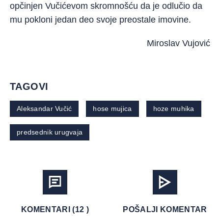
opčinjen Vučićevom skromnošću da je odlučio da
mu pokloni jedan deo svoje preostale imovine.
Miroslav Vujović
TAGOVI
Aleksandar Vučić
hose mujica
hoze muhika
predsednik urugvaja
KOMENTARI (12 )
POŠALJI KOMENTAR