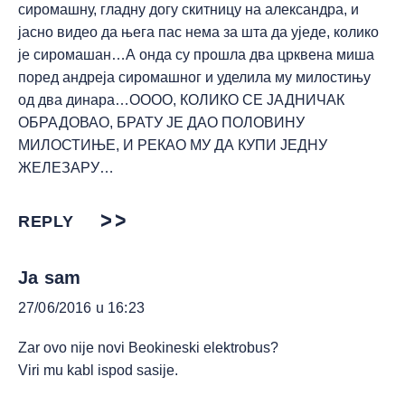
сиромашну, гладну догу скитницу на александра, и
јасно видео да њега пас нема за шта да уједе, колико
је сиромашан…А онда су прошла два црквена миша
поред андреја сиромашног и уделила му милостињу
од два динара…ОООО, КОЛИКО СЕ ЈАДНИЧАК
ОБРАДОВАО, БРАТУ ЈЕ ДАО ПОЛОВИНУ
МИЛОСТИЊЕ, И РЕКАО МУ ДА КУПИ ЈЕДНУ
ЖЕЛЕЗАРУ…
REPLY
Ja sam
27/06/2016 u 16:23
Zar ovo nije novi Beokineski elektrobus?
Viri mu kabl ispod sasije.