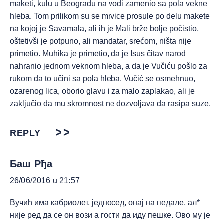
maketi, kulu u Beogradu na vodi zamenio sa pola vekne
hleba. Tom prilikom su se mrvice prosule po delu makete
na kojoj je Savamala, ali ih je Mali brže bolje počistio,
oštetivši je potpuno, ali mandatar, srećom, ništa nije
primetio. Muhika je primetio, da je Isus čitav narod
nahranio jednom veknom hleba, a da je Vučiću pošlo za
rukom da to učini sa pola hleba. Vučić se osmehnuo,
ozarenog lica, oborio glavu i za malo zaplakao, ali je
zaključio da mu skromnost ne dozvoljava da rasipa suze.
REPLY
Баш Рђа
26/06/2016 u 21:57
Вучић има кабриолет, једносед, онај на педале, ал*
није ред да се он вози а гости да иду пешке. Ово му је