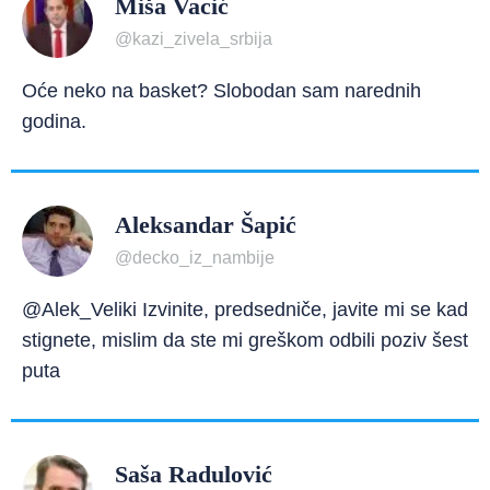
Miša Vacić
@kazi_zivela_srbija
Oće neko na basket? Slobodan sam narednih
godina.
Aleksandar Šapić
@decko_iz_nambije
@Alek_Veliki Izvinite, predsedniče, javite mi se kad
stignete, mislim da ste mi greškom odbili poziv šest
puta
Saša Radulović