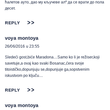
ћалетов ауто, дао му кључеве ал* да се врати до пола
десет.
REPLY
voya montoya
26/06/2016 u 23:55
Sledeći gost,biće Maradona…Samo ko li je režiser,koji
savetuje,a ovaj kao svaki Bosanac,ćera svoje
titoističko,dopunjuju se,dopunjuje ga,sopstvenim
iskustvom po ključu…
REPLY
voya montoya