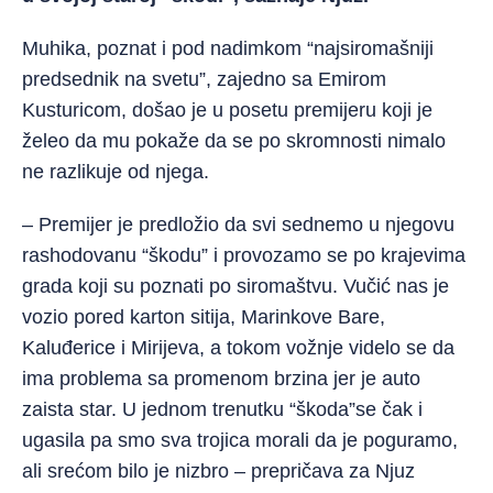
Muhika, poznat i pod nadimkom “najsiromašniji
predsednik na svetu”, zajedno sa Emirom
Kusturicom, došao je u posetu premijeru koji je
želeo da mu pokaže da se po skromnosti nimalo
ne razlikuje od njega.
– Premijer je predložio da svi sednemo u njegovu
rashodovanu “škodu” i provozamo se po krajevima
grada koji su poznati po siromaštvu. Vučić nas je
vozio pored karton sitija, Marinkove Bare,
Kaluđerice i Mirijeva, a tokom vožnje videlo se da
ima problema sa promenom brzina jer je auto
zaista star. U jednom trenutku “škoda”se čak i
ugasila pa smo sva trojica morali da je poguramo,
ali srećom bilo je nizbro – prepričava za Njuz