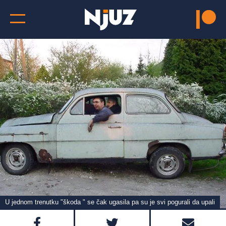
U jednom trenutku "škoda " se čak ugasila pa su je svi pogurali da upali