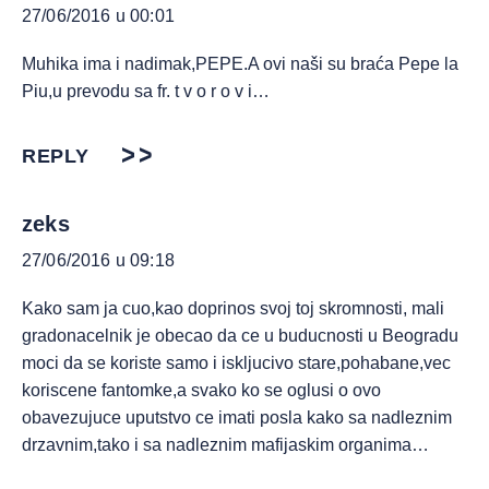
27/06/2016 u 00:01
Muhika ima i nadimak,PEPE.A ovi naši su braća Pepe la
Piu,u prevodu sa fr. t v o r o v i…
REPLY
zeks
27/06/2016 u 09:18
Kako sam ja cuo,kao doprinos svoj toj skromnosti, mali
gradonacelnik je obecao da ce u buducnosti u Beogradu
moci da se koriste samo i iskljucivo stare,pohabane,vec
koriscene fantomke,a svako ko se oglusi o ovo
obavezujuce uputstvo ce imati posla kako sa nadleznim
drzavnim,tako i sa nadleznim mafijaskim organima…