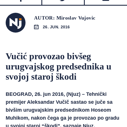
AUTOR: Miroslav Vujovic
26. JUN. 2016
Vučić provozao bivšeg
urugvajskog predsednika u
svojoj staroj škodi
BEOGRAD, 26. jun 2016, (Njuz) – Tehnički
premijer Aleksandar Vučič sastao se juče sa
bivšim urugvajskim predsednikom Hoseom
Muhikom, nakon čega ga je provozao po gradu
u svojoj staroj “škodi”, saznaje Njuz.