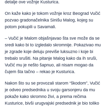
detalje ove vožnje Kusturica.
On kaže kako je tokom vožnje kroz Beograd Vučić
pozvao gradonačelnika Sinišu Malog, kojeg su
potom pokupili u Savamali.
– Vučić je Malom objašnjavao šta sve može da se
sredi kako bi to izgledalo skromnije. Pokazivao mu
je zgrade koje deluju previše luksuzno i koje bi
trebalo srušiti. Na pitanje Malog kako da ih sruši,
Vučić mu je nešto šapnuo, ali nisam mogao da
čujem šta tačno – rekao je Kusturica.
Nakon što su se provozali starom “škodom”, Vučić
je odveo predsednika u svoju garsonjeru da mu
pokaže kako skromno živi, a prema rečima
Kusturice, bivši urugvajski predsednik je bio toliko