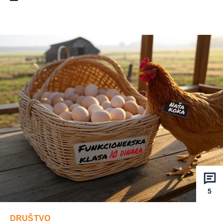
5
DRUŠTVO