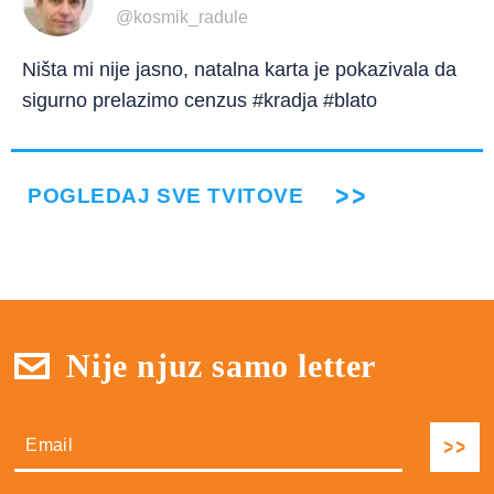
@kosmik_radule
Ništa mi nije jasno, natalna karta je pokazivala da
sigurno prelazimo cenzus #kradja #blato
POGLEDAJ SVE TVITOVE
Nije njuz samo letter