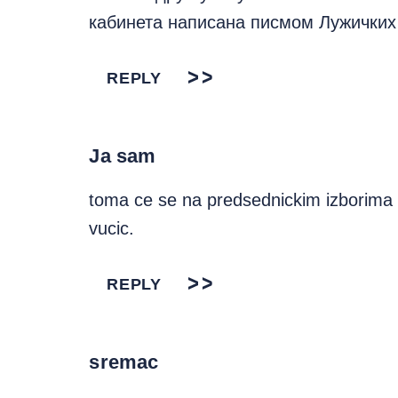
кабинета написана писмом Лужички
REPLY
Ja sam
toma ce se na predsednickim izborima
vucic.
REPLY
sremac