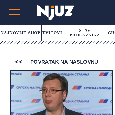
STAV
NAJNOVIJE
SHOP
TVITOVI
GU
PROLAZNIKA
POVRATAK NA NASLOVNU