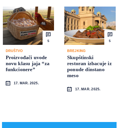
5
5
DRUŠTVO
BREJKING
Proizvođači uvode
Skupštinski
novu klasu jaja “za
restoran izbacuje iz
funkcionere”
ponude dinstano
meso
17. MAR. 2025.
17. MAR. 2025.