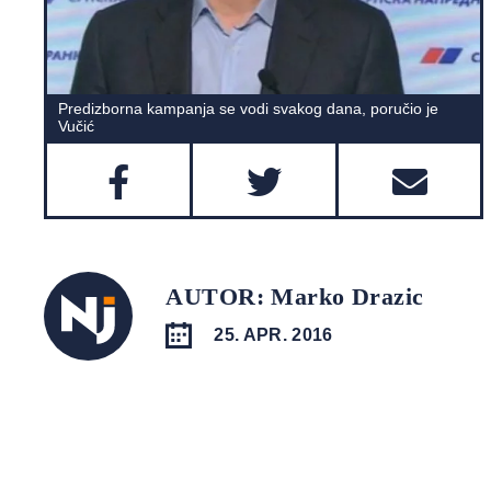
Predizborna kampanja se vodi svakog dana, poručio je
Vučić
AUTOR: Marko Drazic
25. APR. 2016