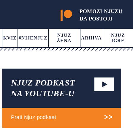
POMOZI NJUZU
DA POSTOJI
NJUZ
NJUZ
KVIZ
#NIJENJUZ
ARHIVA
ŽENA
IGRE
NJUZ PODKAST
NA YOUTUBE-U
Prati Njuz podkast