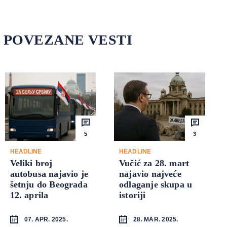
POVEZANE VESTI
5
3
HEADLINE
HEADLINE
Veliki broj
Vučić za 28. mart
autobusa najavio je
najavio najveće
šetnju do Beograda
odlaganje skupa u
12. aprila
istoriji
07. APR. 2025.
28. MAR. 2025.