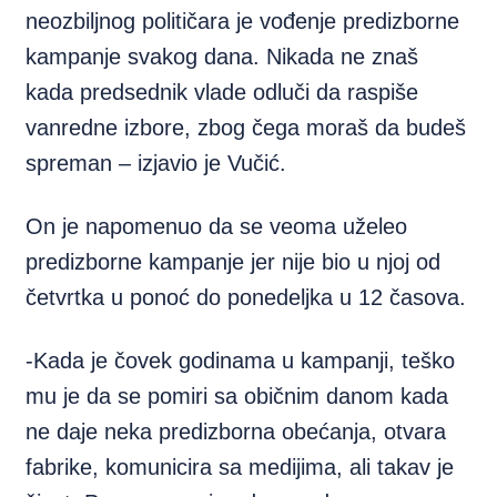
neozbiljnog političara je vođenje predizborne
kampanje svakog dana. Nikada ne znaš
kada predsednik vlade odluči da raspiše
vanredne izbore, zbog čega moraš da budeš
spreman – izjavio je Vučić.
On je napomenuo da se veoma uželeo
predizborne kampanje jer nije bio u njoj od
četvrtka u ponoć do ponedeljka u 12 časova.
-Kada je čovek godinama u kampanji, teško
mu je da se pomiri sa običnim danom kada
ne daje neka predizborna obećanja, otvara
fabrike, komunicira sa medijima, ali takav je