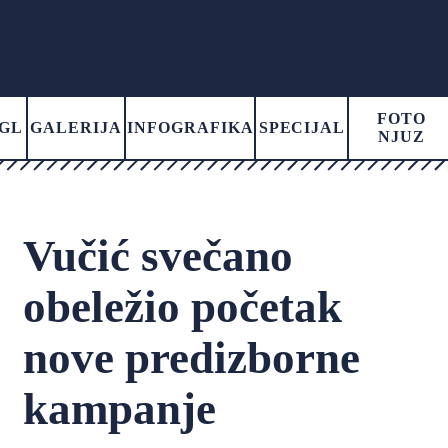
FOTO
GL
GALERIJA
INFOGRAFIKA
SPECIJAL
NJUZ
Vučić svečano
obeležio početak
nove predizborne
kampanje