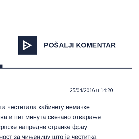
POŠALJI KOMENTAR
25/04/2016 u 14:20
ута честитала кабинету немачке
ова и пет минута свечано отварање
рпске напредне странке фрау
ост за чињеницу што је честитка