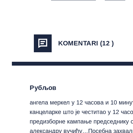
KOMENTARI (12 )
Рубљов
ангела меркел у 12 часова и 10 мин
канцеларке што је честитао у 12 час
предизборне кампање председнику с
александру вучићу…Посебна захвалн