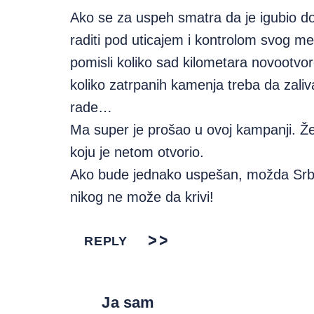
Ako se za uspeh smatra da je igubio d
raditi pod uticajem i kontrolom svog me
pomisli koliko sad kilometara novootvo
koliko zatrpanih kamenja treba da zaliv
rade…
Ma super je prošao u ovoj kampanji. Žel
koju je netom otvorio.
Ako bude jednako uspešan, možda Srbiji
nikog ne može da krivi!
REPLY
Ja sam