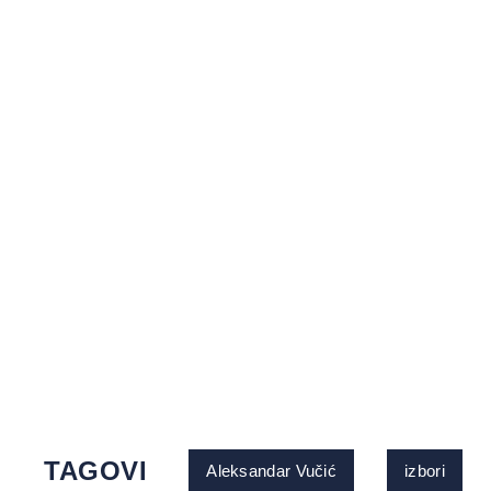
TAGOVI
Aleksandar Vučić
izbori