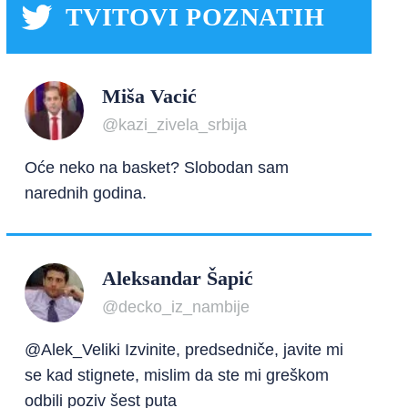
TVITOVI POZNATIH
Miša Vacić
@kazi_zivela_srbija
Oće neko na basket? Slobodan sam
narednih godina.
Aleksandar Šapić
@decko_iz_nambije
@Alek_Veliki Izvinite, predsedniče, javite mi
se kad stignete, mislim da ste mi greškom
odbili poziv šest puta