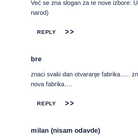
Već se zna slogan za te nove izbore:
narod)
REPLY
bre
znaci svaki dan otvaranje fabrika….. z
nova fabrika….
REPLY
milan (nisam odavde)