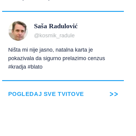
Saša Radulović
@kosmik_radule
Ništa mi nije jasno, natalna karta je
pokazivala da sigurno prelazimo cenzus
#kradja #blato
POGLEDAJ SVE TVITOVE