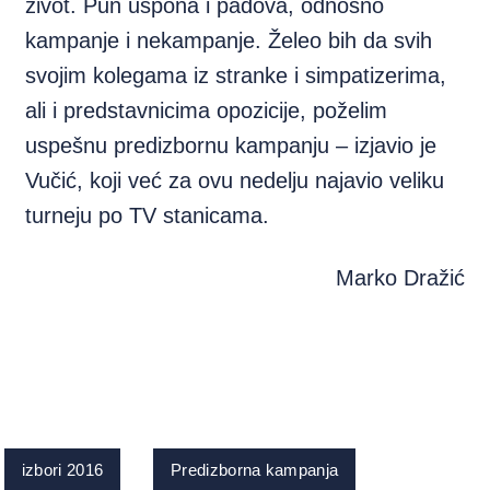
život. Pun uspona i padova, odnosno
kampanje i nekampanje. Želeo bih da svih
svojim kolegama iz stranke i simpatizerima,
ali i predstavnicima opozicije, poželim
uspešnu predizbornu kampanju – izjavio je
Vučić, koji već za ovu nedelju najavio veliku
turneju po TV stanicama.
Marko Dražić
izbori 2016
Predizborna kampanja