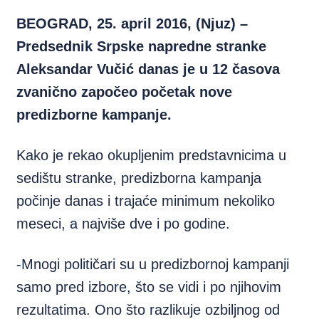
BEOGRAD, 25. april 2016, (Njuz) –
Predsednik Srpske napredne stranke
Aleksandar Vučić danas je u 12 časova
zvanično započeo početak nove
predizborne kampanje.
Kako je rekao okupljenim predstavnicima u
sedištu stranke, predizborna kampanja
počinje danas i trajaće minimum nekoliko
meseci, a najviše dve i po godine.
-Mnogi političari su u predizbornoj kampanji
samo pred izbore, što se vidi i po njihovim
rezultatima. Ono što razlikuje ozbiljnog od