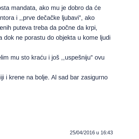
osta mandata, ako mu je dobro da će
ntora i ,,prve dečačke ljubavi”, ako
renih puteva treba da počne da krpi,
a dok ne porastu do objekta u kome ljudi
im mu sto kraću i još ,,uspešniju” ovu
 i krene na bolje. Al sad bar zasigurno
25/04/2016 u 16:43