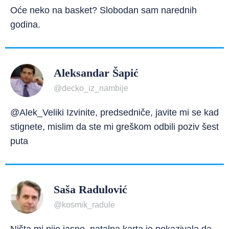
Oće neko na basket? Slobodan sam narednih
godina.
Aleksandar Šapić
@decko_iz_nambije
@Alek_Veliki Izvinite, predsedniče, javite mi se kad
stignete, mislim da ste mi greškom odbili poziv šest
puta
Saša Radulović
@kosmik_radule