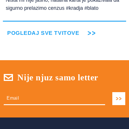
Ništa mi nije jasno, natalna karta je pokazivala da
sigurno prelazimo cenzus #kradja #blato
POGLEDAJ SVE TVITOVE
Nije njuz samo letter