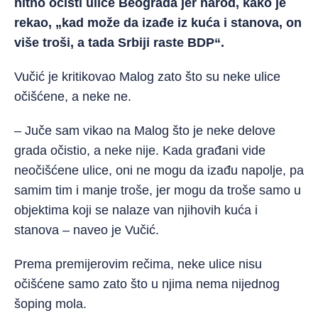
hitno očisti ulice Beograda jer narod, kako je
rekao, „kad može da izađe iz kuća i stanova, on
više troši, a tada Srbiji raste BDP“.
Vučić je kritikovao Malog zato što su neke ulice
očišćene, a neke ne.
– Juče sam vikao na Malog što je neke delove
grada očistio, a neke nije. Kada građani vide
neočišćene ulice, oni ne mogu da izađu napolje, pa
samim tim i manje troše, jer mogu da troše samo u
objektima koji se nalaze van njihovih kuća i
stanova – naveo je Vučić.
Prema premijerovim rečima, neke ulice nisu
očišćene samo zato što u njima nema nijednog
šoping mola.