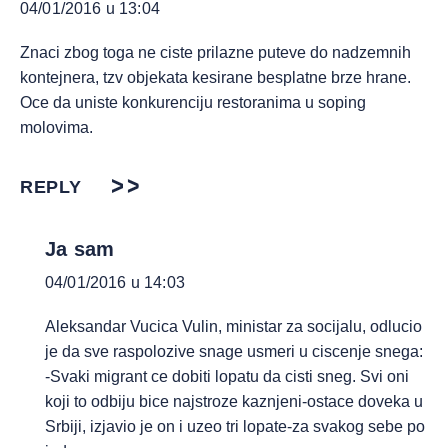
04/01/2016 u 13:04
Znaci zbog toga ne ciste prilazne puteve do nadzemnih
kontejnera, tzv objekata kesirane besplatne brze hrane.
Oce da uniste konkurenciju restoranima u soping
molovima.
REPLY
Ja sam
04/01/2016 u 14:03
Aleksandar Vucica Vulin, ministar za socijalu, odlucio
je da sve raspolozive snage usmeri u ciscenje snega:
-Svaki migrant ce dobiti lopatu da cisti sneg. Svi oni
koji to odbiju bice najstroze kaznjeni-ostace doveka u
Srbiji, izjavio je on i uzeo tri lopate-za svakog sebe po