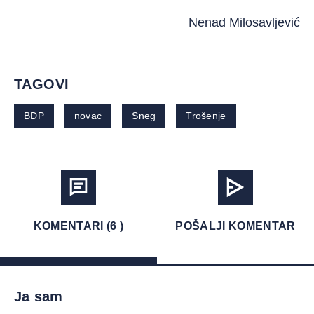
Nenad Milosavljević
TAGOVI
BDP
novac
Sneg
Trošenje
KOMENTARI (6 )
POŠALJI KOMENTAR
Ja sam