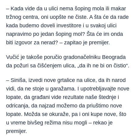
– Kada vide da u ulici nema šoping mola ili makar
tržnog centra, oni uopšte ne čiste. A šta će da rade
kada budemo doveli investitore i u svakoj ulici
napravimo po jedan šoping mol? Šta će im onda
biti izgovor za nerad? – zapitao je premijer.
Vučić je takoše poručio gradonačelniku Beograda
da požuri sa čišćenjem ulica, „da ih ne bi on čistio“.
– Siniša, izvedi nove grtalice na ulice, da ih narod
vidi, da ne stoje u garažama. I upotrebljavajte nove
lopate, da građani vide rezultate naše štednje i
odricanja, da najzad možemo da priuštimo nove
lopate. Možda se okuraže, pa i oni kupe nove, što
u vreme bivšeg režima nisu mogli – rekao je
premijer.