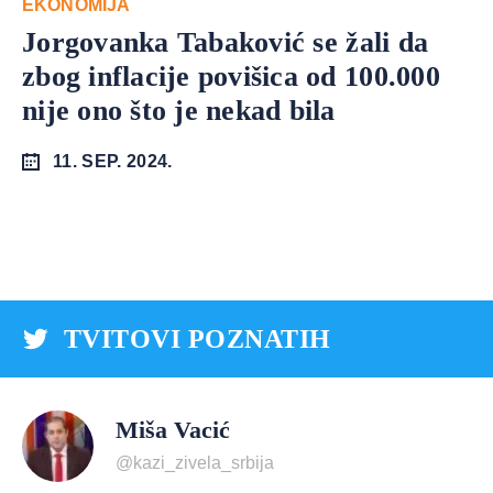
EKONOMIJA
Jorgovanka Tabaković se žali da
zbog inflacije povišica od 100.000
nije ono što je nekad bila
11. SEP. 2024.
TVITOVI POZNATIH
Miša Vacić
@kazi_zivela_srbija