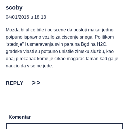
scoby
04/01/2016 u 18:13
Mozda bi ulice bile i ociscene da postoji makar jedno
potpuno ispravno vozilo za ciscenje snega. Politikom
“stednje” i usmeravanja svih para na Bgd na H2O,
gradske vlasti su potpuno unistile zimsku sluzbu, kao
onaj pirocanac kome je crkao magarac taman kad ga je
naucio da vise ne jede.
REPLY
Komentar