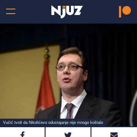
Vučić tvrdi da Nikolićevo odustajanje nije mnogo koštalo