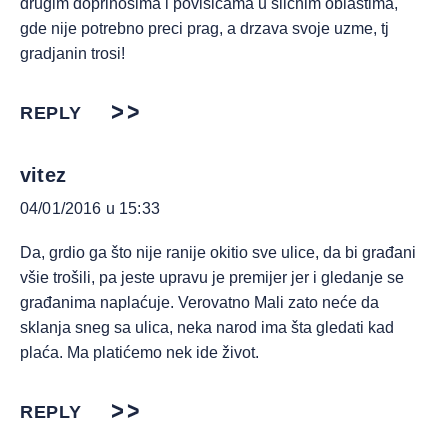
drugim doprinosima i povisicama u slicnim oblastima,
gde nije potrebno preci prag, a drzava svoje uzme, tj
gradjanin trosi!
REPLY
vitez
04/01/2016 u 15:33
Da, grdio ga što nije ranije okitio sve ulice, da bi građani
všie trošili, pa jeste upravu je premijer jer i gledanje se
građanima naplaćuje. Verovatno Mali zato neće da
sklanja sneg sa ulica, neka narod ima šta gledati kad
plaća. Ma platićemo nek ide život.
REPLY