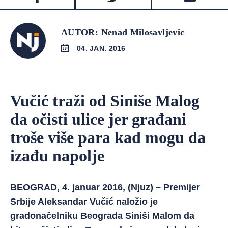
AUTOR: Nenad Milosavljevic
04. JAN. 2016
Vučić traži od Siniše Malog
da očisti ulice jer građani
troše više para kad mogu da
izađu napolje
BEOGRAD, 4. januar 2016, (Njuz) – Premijer
Srbije Aleksandar Vučić naložio je
gradonačelniku Beograda Siniši Malom da