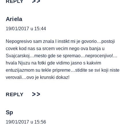
REPLY
Ariela
19/01/2017 u 15:44
Nepogresivo sam znala I instikt mi je govorio…postoji
covek kod nas sa srcem vecim nego ova banja u
Svajcarskoj…mesto gde se spremao…neprocenjivo!…
hvala Njuzu na fotki gde vidimo jasno s kakvim
entuzijazmom su tekle pripreme…stidite se svi koji niste
verovali…ovo je krunski dokaz!
REPLY
Sp
19/01/2017 u 15:56