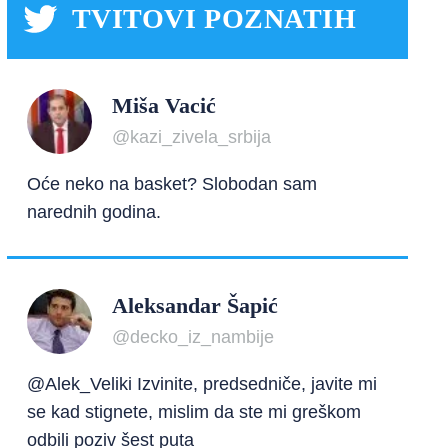
TVITOVI POZNATIH
Miša Vacić
@kazi_zivela_srbija
Oće neko na basket? Slobodan sam
narednih godina.
Aleksandar Šapić
@decko_iz_nambije
@Alek_Veliki Izvinite, predsedniče, javite mi
se kad stignete, mislim da ste mi greškom
odbili poziv šest puta