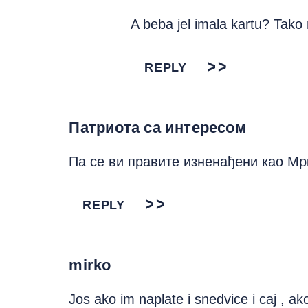
A beba jel imala kartu? Tak
REPLY
Патриота са интересом
Па се ви правите изненађени као Мр
REPLY
mirko
Jos ako im naplate i snedvice i caj , ako