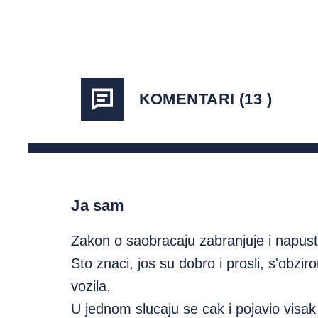
KOMENTARI (13 )
Ja sam
Zakon o saobracaju zabranjuje i napusta
Sto znaci, jos su dobro i prosli, s'obzir
vozila.
U jednom slucaju se cak i pojavio visak