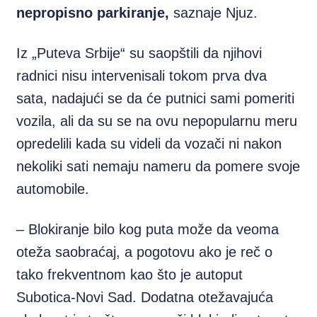
nepropisno parkiranje,
saznaje Njuz.
Iz „Puteva Srbije“ su saopštili da njihovi
radnici nisu intervenisali tokom prva dva
sata, nadajući se da će putnici sami pomeriti
vozila, ali da su se na ovu nepopularnu meru
opredelili kada su videli da vozači ni nakon
nekoliki sati nemaju nameru da pomere svoje
automobile.
– Blokiranje bilo kog puta može da veoma
oteža saobraćaj, a pogotovu ako je reč o
tako frekventnom kao što je autoput
Subotica-Novi Sad. Dodatna otežavajuća