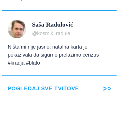
Saša Radulović
@kosmik_radule
Ništa mi nije jasno, natalna karta je
pokazivala da sigurno prelazimo cenzus
#kradja #blato
POGLEDAJ SVE TVITOVE