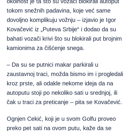
okolnost je ta što su vozači blokirali autoput
tokom snežnih padavina, koje već same
dovoljno komplikuju vožnju – izjavio je Igor
Kovačević iz „Puteva Srbije“ i dodao da su
bahati vozači krivi što su blokirali put brojnim
kamionima za čišćenje snega.
– Da su se putnici makar parkirali u
zaustavnoj traci, možda bismo im i progledali
kroz prste, ali odakle nekome ideja da na
autoputu stoji po nekoliko sati u srednjoj, ili
čak u traci za preticanje – pita se Kovačević.
Ognjen Cekić, koji je u svom Golfu proveo
preko pet sati na ovom putu, kaže da se