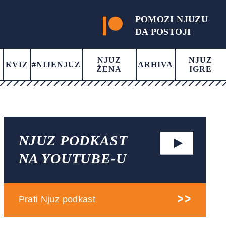
POMOZI NJUZU
DA POSTOJI
NJUZ
NJUZ
KVIZ
#NIJENJUZ
ARHIVA
ŽENA
IGRE
NJUZ PODKAST
NA YOUTUBE-U
Prati Njuz podkast