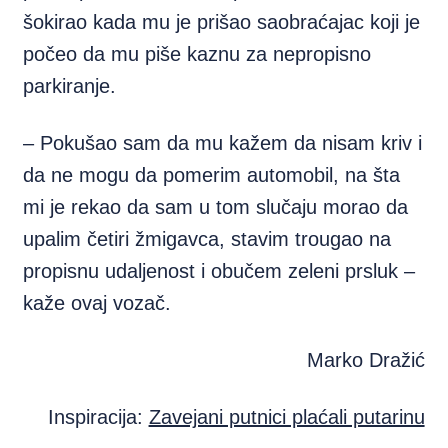
šokirao kada mu je prišao saobraćajac koji je
počeo da mu piše kaznu za nepropisno
parkiranje.
– Pokušao sam da mu kažem da nisam kriv i
da ne mogu da pomerim automobil, na šta
mi je rekao da sam u tom slučaju morao da
upalim četiri žmigavca, stavim trougao na
propisnu udaljenost i obučem zeleni prsluk –
kaže ovaj vozač.
Marko Dražić
Inspiracija:
Zavejani putnici plaćali putarinu