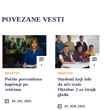
POVEZANE VESTI
1
1
DRUŠTVO
DRUŠTVO
Počelo preventivno
Studenti koji žele
hapšenje po
da uče traže
vrtićima
Oktobar 2 za štrajk
glađu
04. JUL. 2025.
02. JUN. 2025.