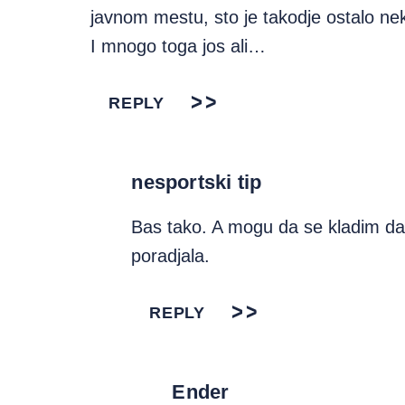
javnom mestu, sto je takodje ostalo ne
I mnogo toga jos ali…
REPLY
nesportski tip
Bas tako. A mogu da se kladim da 
poradjala.
REPLY
Ender