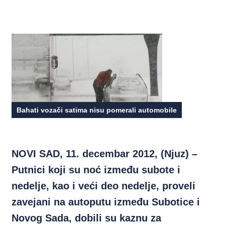
Bahati vozači satima nisu pomerali automobile
NOVI SAD, 11. decembar 2012, (Njuz) –
Putnici koji su noć između subote i
nedelje, kao i veći deo nedelje, proveli
zavejani na autoputu između Subotice i
Novog Sada, dobili su kaznu za