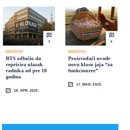
3
5
DRUŠTVO
DRUŠTVO
RTS odlučio da
Proizvođači uvode
reprizira ulazak
novu klasu jaja “za
radnika od pre 10
funkcionere”
godina
17. MAR. 2025.
16. APR. 2025.