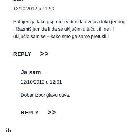
12/10/2012 u 11:50
Putujem ja tako gsp-om i vidim da dvojica tuku jednog
. Razmišljam da li da se uključim u tuču , ili ne . I
uključio sam se – kako smo ga samo pretukli !
REPLY
Ja sam
12/10/2012 u 12:01
Dobar izbor glavu cuva.
REPLY
ih