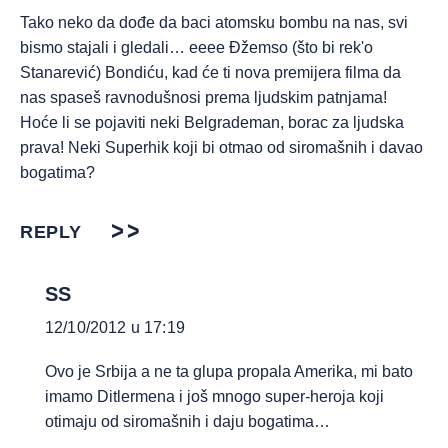
Tako neko da dođe da baci atomsku bombu na nas, svi
bismo stajali i gledali… eeee Đžemso (što bi rek'o
Stanarević) Bondiću, kad će ti nova premijera filma da
nas spaseš ravnodušnosi prema ljudskim patnjama!
Hoće li se pojaviti neki Belgrademan, borac za ljudska
prava! Neki Superhik koji bi otmao od siromašnih i davao
bogatima?
REPLY
SS
12/10/2012 u 17:19
Ovo je Srbija a ne ta glupa propala Amerika, mi bato
imamo Ditlermena i još mnogo super-heroja koji
otimaju od siromašnih i daju bogatima…