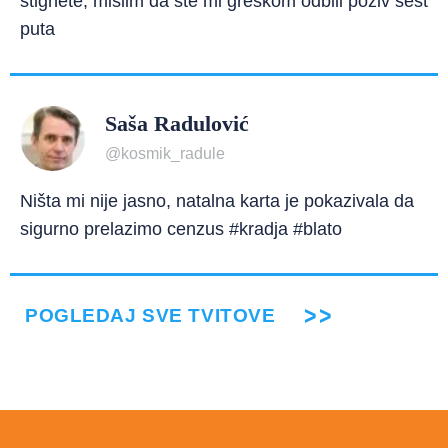
stignete, mislim da ste mi greškom odbili poziv šest
puta
Saša Radulović
@kosmik_radule
Ništa mi nije jasno, natalna karta je pokazivala da
sigurno prelazimo cenzus #kradja #blato
POGLEDAJ SVE TVITOVE