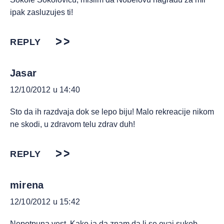
ipak zasluzujes ti!
REPLY
Jasar
12/10/2012 u 14:40
Sto da ih razdvaja dok se lepo biju! Malo rekreacije nikom
ne skodi, u zdravom telu zdrav duh!
REPLY
mirena
12/10/2012 u 15:42
Nepotpuna vest. Kako ja da znam da li se ovaj sukob