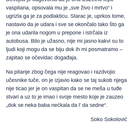
vaspitana, opsovala mu je „sve živo i mrtvo“ i
ugrizla ga je za podlakticu. Starac je, uprkos tome,
nastavio da je udara i sve se okončalo tako što ga
je ona udarila nogom u prepone i istrčala iz
autobusa. Bilo je užasno, nije mi jasno kakvi su to
ljudi koji mogu da se biju dok ih mi posmatramo –
zapitao se očevidac događaja.
Na pitanje zbog čega nije reagovao i razdvojio
učesnike tuče, on je izjavio kako se taj sukob njega
nije ticao jer je on vaspitan da se ne meša u tuđe
stvari a uz to je imao i svoje mesto koje je zauzeo
„dok se neka baba nećkala da l’ da sedne“.
Soko Sokolović