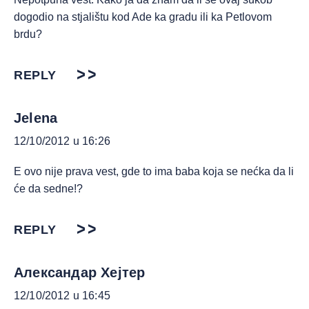
dogodio na stjalištu kod Ade ka gradu ili ka Petlovom
brdu?
REPLY
Jelena
12/10/2012 u 16:26
E ovo nije prava vest, gde to ima baba koja se nećka da li
će da sedne!?
REPLY
Александар Хејтер
12/10/2012 u 16:45