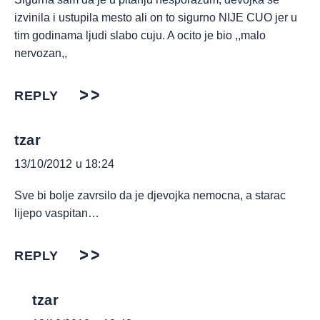
izvinila i ustupila mesto ali on to sigurno NIJE CUO jer u
tim godinama ljudi slabo cuju. A ocito je bio ,,malo
nervozan,,
REPLY
tzar
13/10/2012 u 18:24
Sve bi bolje zavrsilo da je djevojka nemocna, a starac
lijepo vaspitan…
REPLY
tzar