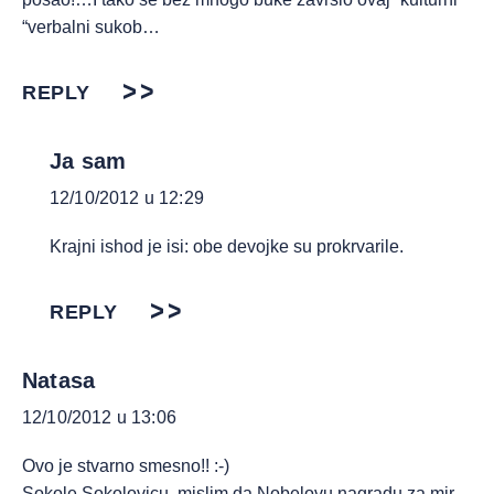
“verbalni sukob…
REPLY
Ja sam
12/10/2012 u 12:29
Krajni ishod je isi: obe devojke su prokrvarile.
REPLY
Natasa
12/10/2012 u 13:06
Ovo je stvarno smesno!! :-)
Sokole Sokolovicu, mislim da Nobelovu nagradu za mir