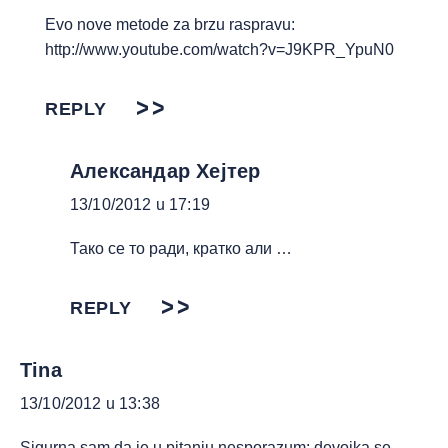
Evo nove metode za brzu raspravu:
http://www.youtube.com/watch?v=J9KPR_YpuN0
REPLY
Александар Хејтер
13/10/2012 u 17:19
Тако се то ради, кратко али …
REPLY
Tina
13/10/2012 u 13:38
Sigurna sam da je u pitanju nesporazum; devojka se