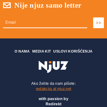
Nije njuz samo letter
О NAMA
MEDIA KIT
USLOVI KORIŠĆENJA
Ako želite da nam pišete:
redakcija at njuz.net
with passion by
Redirekt