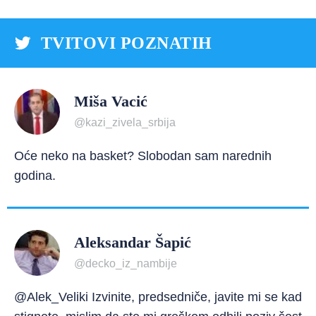
TVITOVI POZNATIH
Miša Vacić
@kazi_zivela_srbija
Oće neko na basket? Slobodan sam narednih
godina.
Aleksandar Šapić
@decko_iz_nambije
@Alek_Veliki Izvinite, predsedniče, javite mi se kad