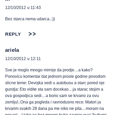
12/10/2012 u 11:43
Bez starca nema udarca..:))
REPLY
ariela
12/10/2012 u 12:11
Sve je moglo mnogo mirnije da prodje…a kako?
Ponovicu komentar dat jednom prosle godine povodom
slicne teme: Devojka sedi u autobusu a starc pored nje
gundja: Eto vidite sta sam docekao…ja starac stojim a
ova gospodjica sedi…a borio sam se krvario za ovu
zemlju!..Ona ga pogleda i ravnodusno rece: Matori ja
krvarim svakih 28 dana pa me niko ne pita…moram na
posao!…I tako se bez mnogo buke zavrsio ovaj “kulturni