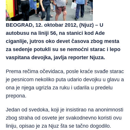
BEOGRAD, 12. oktobar 2012, (Njuz) – U
autobusu na liniji 56, na stanici kod Ade
ciganlije, jutros oko devet časova zbog mesta
za sedenje potukli su se nemoćni starac i lepo
vaspitana devojka, javlja reporter Njuza.
Prema rečima očevidaca, posle kraće svađe starac
je pesnicom nekoliko puta udario devojku u glavu a
ona je njega ugrizla za ruku i udarila u predelu
prepona.
Jedan od svedoka, koji je insistirao na anonimnosti
zbog straha od osvete jer svakodnevno koristi ovu
liniju, opisao je za Njuz šta se tačno dogodilo.