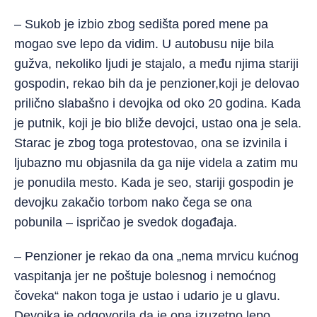
– Sukob je izbio zbog sedišta pored mene pa
mogao sve lepo da vidim. U autobusu nije bila
gužva, nekoliko ljudi je stajalo, a među njima stariji
gospodin, rekao bih da je penzioner,koji je delovao
prilično slabašno i devojka od oko 20 godina. Kada
je putnik, koji je bio bliže devojci, ustao ona je sela.
Starac je zbog toga protestovao, ona se izvinila i
ljubazno mu objasnila da ga nije videla a zatim mu
je ponudila mesto. Kada je seo, stariji gospodin je
devojku zakačio torbom nako čega se ona
pobunila – ispričao je svedok događaja.
– Penzioner je rekao da ona „nema mrvicu kućnog
vaspitanja jer ne poštuje bolesnog i nemoćnog
čoveka“ nakon toga je ustao i udario je u glavu.
Devojka je odgovorila da je ona izuzetno lepo