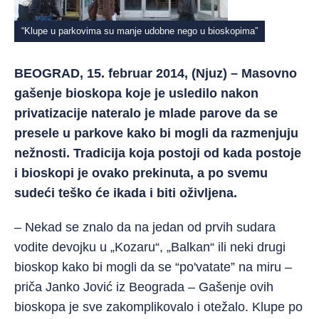
“Klupe u parkovima su manje udobne nego u bioskopima”
BEOGRAD, 15. februar 2014, (Njuz) – Masovno
gašenje bioskopa koje je usledilo nakon
privatizacije nateralo je mlade parove da se
presele u parkove kako bi mogli da razmenjuju
nežnosti. Tradicija koja postoji od kada postoje
i bioskopi je ovako prekinuta, a po svemu
sudeći teško će ikada i biti oživljena.
– Nekad se znalo da na jedan od prvih sudara
vodite devojku u „Kozaru“, „Balkan“ ili neki drugi
bioskop kako bi mogli da se “po'vatate” na miru –
priča Janko Jović iz Beograda – Gašenje ovih
bioskopa je sve zakomplikovalo i otežalo. Klupe po