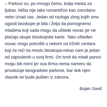
– Parkovi su, po mnogo čemu, bolja mesta za
ljubav. Ništa nije tako romantično kao zvezdano
nebo iznad vas. Jedan od razloga zbog kojih smo
ugasili bioskope je bila i želja da pomognemo
mladima koji sada mogu da uštede novac jer ne
plaćaju skupe bioskopske karte. Tako ušteđen
novac mogu potrošiti u nekom od tržnih centara
koji će nići na mestu bioskopa-rekao nam je jedan
od zaposlenih u ovoj firmi. On tvrdi da mladi parovi
mogu biti mirni jer ova firma nema nameru da
privatizuje beogradske parkove, bar dok njen
vlasnik ne bude pušten iz zatvora.
Bojan Savić