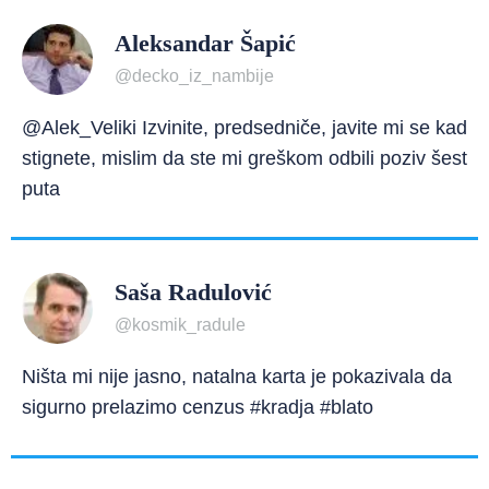
Aleksandar Šapić
@decko_iz_nambije
@Alek_Veliki Izvinite, predsedniče, javite mi se kad
stignete, mislim da ste mi greškom odbili poziv šest
puta
Saša Radulović
@kosmik_radule
Ništa mi nije jasno, natalna karta je pokazivala da
sigurno prelazimo cenzus #kradja #blato