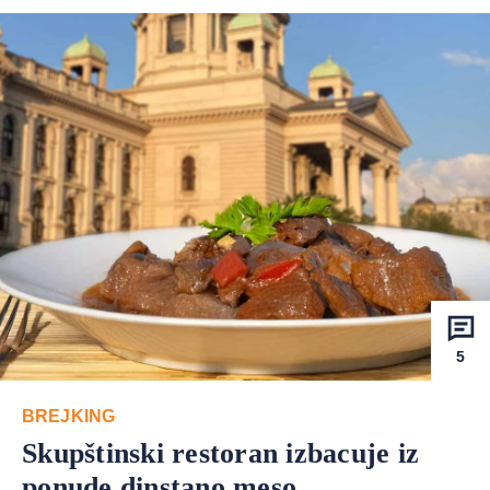
5
BREJKING
Skupštinski restoran izbacuje iz
ponude dinstano meso