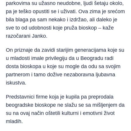
parkovima su užasno neudobne, ljudi šetaju okolo,
pa je teško opustiti se i uživati. Ova zima je srećom
bila blaga pa sam nekako i izdržao, ali daleko je
sve to od udobnosti koje pruža bioskop – kaže
razočarani Janko.
On priznaje da zavidi starijim generacijama koje su
u mladosti imale privilegiju da u Beogradu radi
dosta bioskopa u koje su mogle da odu sa svojim
partnerom i tamo dožive nezaboravna ljubavna
iskustva.
Predstavnici firme koja je kupila pa preprodala
beogradske bioskope ne slažu se sa mišljenjem da
su na ovaj način oštetili kulturni i emotivni život
mladih.