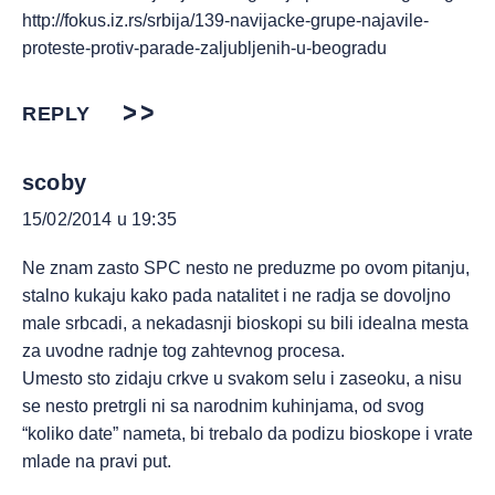
http://fokus.iz.rs/srbija/139-navijacke-grupe-najavile-
proteste-protiv-parade-zaljubljenih-u-beogradu
REPLY
scoby
15/02/2014 u 19:35
Ne znam zasto SPC nesto ne preduzme po ovom pitanju,
stalno kukaju kako pada natalitet i ne radja se dovoljno
male srbcadi, a nekadasnji bioskopi su bili idealna mesta
za uvodne radnje tog zahtevnog procesa.
Umesto sto zidaju crkve u svakom selu i zaseoku, a nisu
se nesto pretrgli ni sa narodnim kuhinjama, od svog
“koliko date” nameta, bi trebalo da podizu bioskope i vrate
mlade na pravi put.