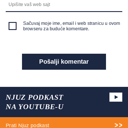
Sačuvaj moje ime, email i web stranicu u ovom
browseru za buduće komentare.
NJUZ PODKAST
NA YOUTUBE-U
Prati Njuz podkast