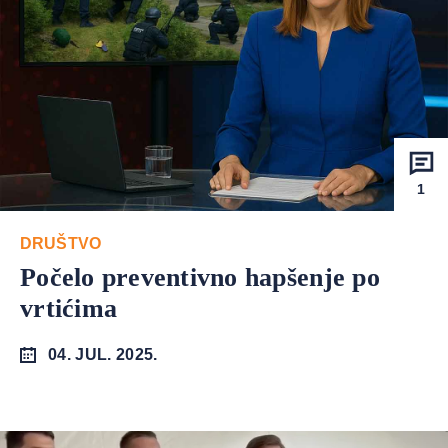
1
DRUŠTVO
Počelo preventivno hapšenje po
vrtićima
04. JUL. 2025.