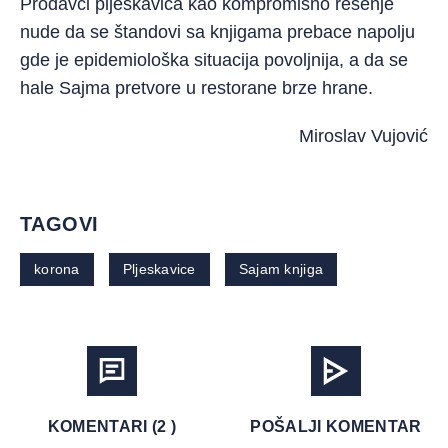
Prodavci pljeskavica kao kompromisno rešenje
nude da se štandovi sa knjigama prebace napolju
gde je epidemiološka situacija povoljnija, a da se
hale Sajma pretvore u restorane brze hrane.
Miroslav Vujović
TAGOVI
korona
Pljeskavice
Sajam knjiga
KOMENTARI (2 )
POŠALJI KOMENTAR