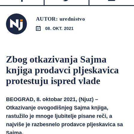
AUTOR: urednistvo
08. OKT. 2021
Zbog otkazivanja Sajma
knjiga prodavci pljeskavica
protestuju ispred vlade
BEOGRAD, 8. oktobar 2021, (Njuz) –
Otkazivanje ovogodišnjeg Sajma knjiga,
rastužilo je mnoge ljubitelje pisane reči, a
najviše je razbesnelo prodavce pljeskavica sa
Sajma.