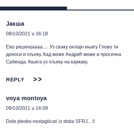
Јакша
08/10/2021 u 16:18
Ево решенјаааа…. Уз сваку онлајн књигу Глово ти
доноси и пљеку. Кад може Андрић може и просечна
Србенда. Књига уз пљеку на кајмаку.
REPLY
voya montoya
09/10/2021 u 14:09
Dole plesko-nostaglicari iz doba SFRJ…!!