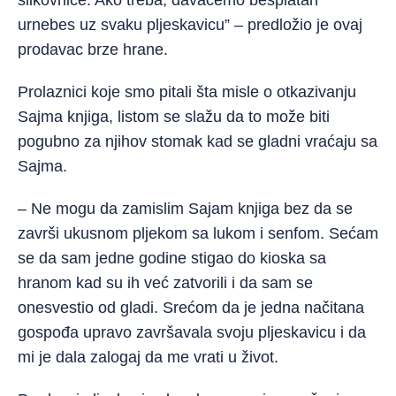
slikovnice. Ako treba, davaćemo besplatan
urnebes uz svaku pljeskavicu” – predložio je ovaj
prodavac brze hrane.
Prolaznici koje smo pitali šta misle o otkazivanju
Sajma knjiga, listom se slažu da to može biti
pogubno za njihov stomak kad se gladni vraćaju sa
Sajma.
– Ne mogu da zamislim Sajam knjiga bez da se
završi ukusnom pljekom sa lukom i senfom. Sećam
se da sam jedne godine stigao do kioska sa
hranom kad su ih već zatvorili i da sam se
onesvestio od gladi. Srećom da je jedna načitana
gospođa upravo završavala svoju pljeskavicu i da
mi je dala zalogaj da me vrati u život.