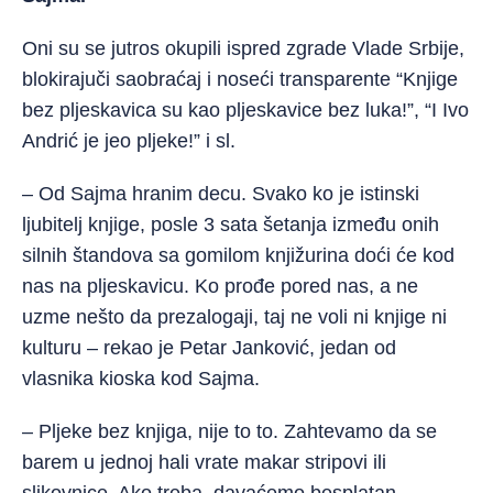
Oni su se jutros okupili ispred zgrade Vlade Srbije,
blokirajuči saobraćaj i noseći transparente “Knjige
bez pljeskavica su kao pljeskavice bez luka!”, “I Ivo
Andrić je jeo pljeke!” i sl.
– Od Sajma hranim decu. Svako ko je istinski
ljubitelj knjige, posle 3 sata šetanja između onih
silnih štandova sa gomilom knjižurina doći će kod
nas na pljeskavicu. Ko prođe pored nas, a ne
uzme nešto da prezalogaji, taj ne voli ni knjige ni
kulturu – rekao je Petar Janković, jedan od
vlasnika kioska kod Sajma.
– Pljeke bez knjiga, nije to to. Zahtevamo da se
barem u jednoj hali vrate makar stripovi ili