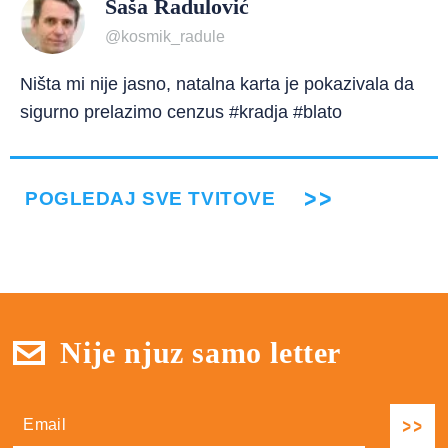
Saša Radulović
@kosmik_radule
Ništa mi nije jasno, natalna karta je pokazivala da
sigurno prelazimo cenzus #kradja #blato
POGLEDAJ SVE TVITOVE
Nije njuz samo letter