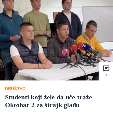
1
DRUŠTVO
Studenti koji žele da uče traže
Oktobar 2 za štrajk glađu