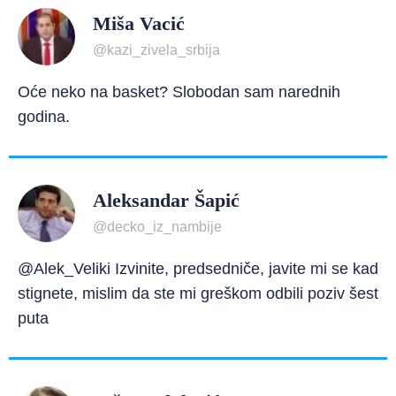
Miša Vacić
@kazi_zivela_srbija
Oće neko na basket? Slobodan sam narednih
godina.
Aleksandar Šapić
@decko_iz_nambije
@Alek_Veliki Izvinite, predsedniče, javite mi se kad
stignete, mislim da ste mi greškom odbili poziv šest
puta