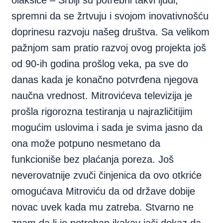
olakšice – Srbiji su potrebni takvi ljudi,
spremni da se žrtvuju i svojom inovativnošću
doprinesu razvoju našeg društva. Sa velikom
pažnjom sam pratio razvoj ovog projekta još
od 90-ih godina prošlog veka, pa sve do
danas kada je konačno potvrđena njegova
naučna vrednost. Mitrovićeva televizija je
prošla rigorozna testiranja u najrazličitijim
mogućim uslovima i sada je svima jasno da
ona može potpuno nesmetano da
funkcioniše bez plaćanja poreza. Još
neverovatnije zvuči činjenica da ovo otkriće
omogućava Mitroviću da od države dobije
novac uvek kada mu zatreba. Stvarno ne