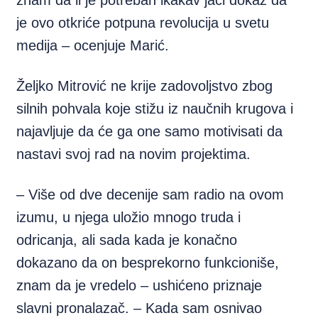
znam da li je potreban ikakav jači dokaz da
je ovo otkriće potpuna revolucija u svetu
medija – ocenjuje Marić.
Željko Mitrović ne krije zadovoljstvo zbog
silnih pohvala koje stižu iz naučnih krugova i
najavljuje da će ga one samo motivisati da
nastavi svoj rad na novim projektima.
– Više od dve decenije sam radio na ovom
izumu, u njega uložio mnogo truda i
odricanja, ali sada kada je konačno
dokazano da on besprekorno funkcioniše,
znam da je vredelo – ushićeno priznaje
slavni pronalazač. – Kada sam osnivao