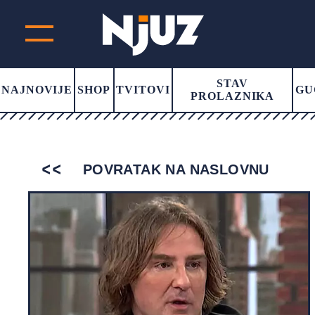
STAV
NAJNOVIJE
SHOP
TVITOVI
GU
PROLAZNIKA
POVRATAK NA NASLOVNU