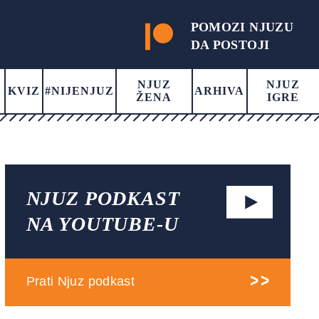
POMOZI NJUZU
DA POSTOJI
NJUZ
NJUZ
KVIZ
#NIJENJUZ
ARHIVA
ŽENA
IGRE
NJUZ PODKAST
NA YOUTUBE-U
Prati Njuz podkast