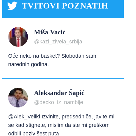
TVITOVI POZNATIH
Miša Vacić
@kazi_zivela_srbija
Oće neko na basket? Slobodan sam
narednih godina.
Aleksandar Šapić
@decko_iz_nambije
@Alek_Veliki Izvinite, predsedniče, javite mi
se kad stignete, mislim da ste mi greškom
odbili poziv šest puta