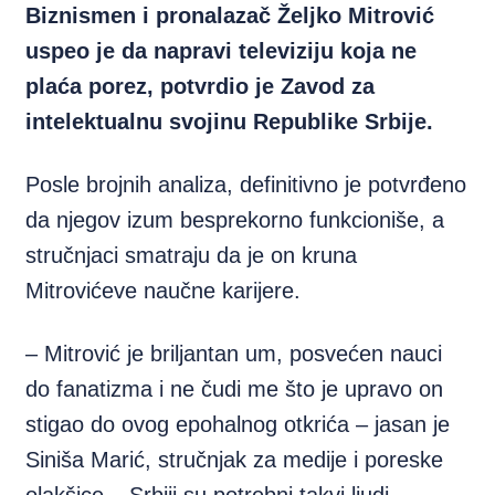
Biznismen i pronalazač Željko Mitrović
uspeo je da napravi televiziju koja ne
plaća porez, potvrdio je Zavod za
intelektualnu svojinu Republike Srbije.
Posle brojnih analiza, definitivno je potvrđeno
da njegov izum besprekorno funkcioniše, a
stručnjaci smatraju da je on kruna
Mitrovićeve naučne karijere.
– Mitrović je briljantan um, posvećen nauci
do fanatizma i ne čudi me što je upravo on
stigao do ovog epohalnog otkrića – jasan je
Siniša Marić, stručnjak za medije i poreske