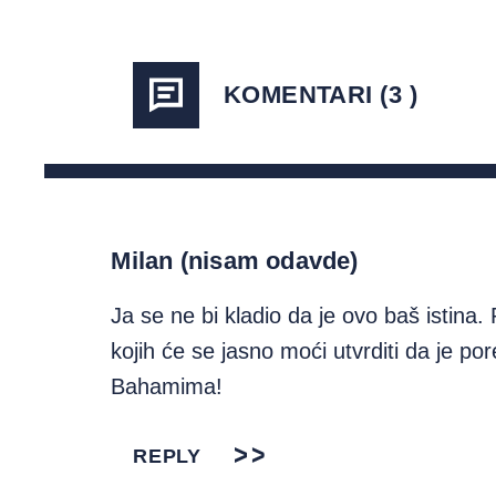
KOMENTARI (3 )
Milan (nisam odavde)
Ja se ne bi kladio da je ovo baš istina.
kojih će se jasno moći utvrditi da je p
Bahamima!
REPLY