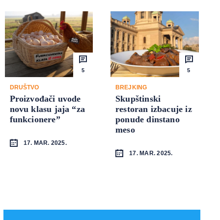
5
5
DRUŠTVO
BREJKING
Proizvođači uvode
Skupštinski
novu klasu jaja “za
restoran izbacuje iz
funkcionere”
ponude dinstano
meso
17. MAR. 2025.
17. MAR. 2025.