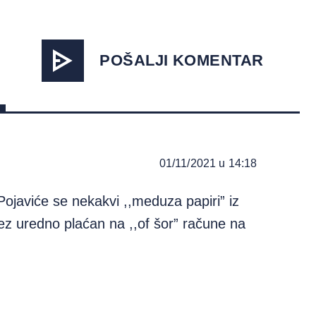
POŠALJI KOMENTAR
01/11/2021 u 14:18
 Pojaviće se nekakvi ,,meduza papiri” iz
orez uredno plaćan na ,,of šor” račune na