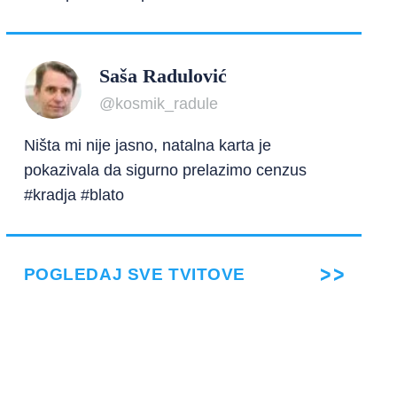
Saša Radulović
@kosmik_radule
Ništa mi nije jasno, natalna karta je
pokazivala da sigurno prelazimo cenzus
#kradja #blato
POGLEDAJ SVE TVITOVE