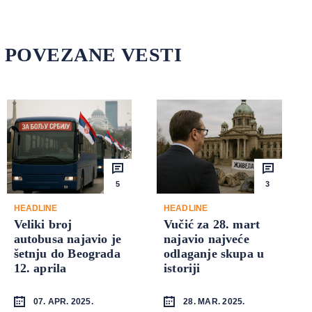
POVEZANE VESTI
5
3
HEADLINE
HEADLINE
Veliki broj
Vučić za 28. mart
autobusa najavio je
najavio najveće
šetnju do Beograda
odlaganje skupa u
12. aprila
istoriji
07. APR. 2025.
28. MAR. 2025.