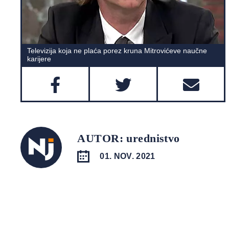
Televizija koja ne plaća porez kruna Mitrovićeve naučne
karijere
AUTOR: urednistvo
01. NOV. 2021