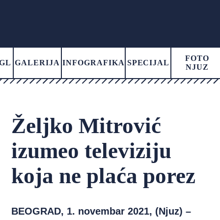
FOTO
GL
GALERIJA
INFOGRAFIKA
SPECIJAL
NJUZ
Željko Mitrović
izumeo televiziju
koja ne plaća porez
BEOGRAD, 1. novembar 2021, (Njuz) –