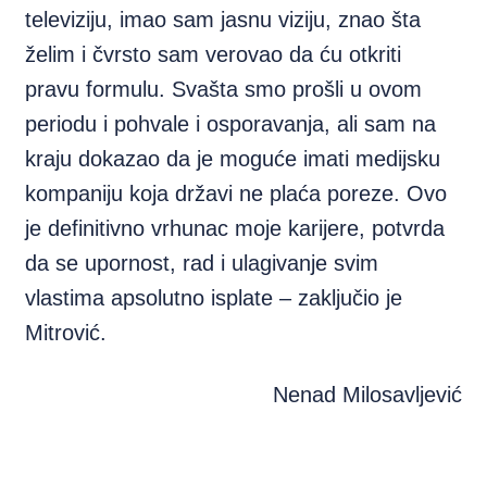
televiziju, imao sam jasnu viziju, znao šta
želim i čvrsto sam verovao da ću otkriti
pravu formulu. Svašta smo prošli u ovom
periodu i pohvale i osporavanja, ali sam na
kraju dokazao da je moguće imati medijsku
kompaniju koja državi ne plaća poreze. Ovo
je definitivno vrhunac moje karijere, potvrda
da se upornost, rad i ulagivanje svim
vlastima apsolutno isplate – zaključio je
Mitrović.
Nenad Milosavljević