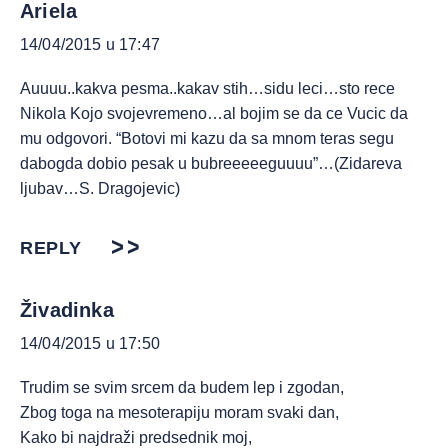
Ariela
14/04/2015 u 17:47
Auuuu..kakva pesma..kakav stih…sidu leci…sto rece
Nikola Kojo svojevremeno…al bojim se da ce Vucic da
mu odgovori. “Botovi mi kazu da sa mnom teras segu
dabogda dobio pesak u bubreeeeeguuuu”…(Zidareva
ljubav…S. Dragojevic)
REPLY
Živadinka
14/04/2015 u 17:50
Trudim se svim srcem da budem lep i zgodan,
Zbog toga na mesoterapiju moram svaki dan,
Kako bi najdraži predsednik moj,