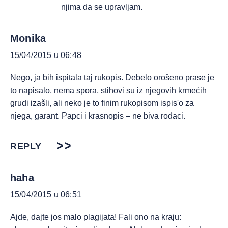
njima da se upravljam.
Monika
15/04/2015 u 06:48
Nego, ja bih ispitala taj rukopis. Debelo orošeno prase je
to napisalo, nema spora, stihovi su iz njegovih krmećih
grudi izašli, ali neko je to finim rukopisom ispis'o za
njega, garant. Papci i krasnopis – ne biva rođaci.
REPLY
haha
15/04/2015 u 06:51
Ajde, dajte jos malo plagijata! Fali ono na kraju: