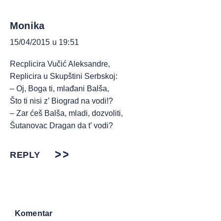
Monika
15/04/2015 u 19:51
Recplicira Vučić Aleksandre,
Replicira u Skupštini Serbskoj:
– Oj, Boga ti, mlađani Balša,
Što ti nisi z’ Biograd na vodi!?
– Zar ćeš Balša, mladi, dozvoliti,
Šutanovac Dragan da t’ vodi?
REPLY
Komentar