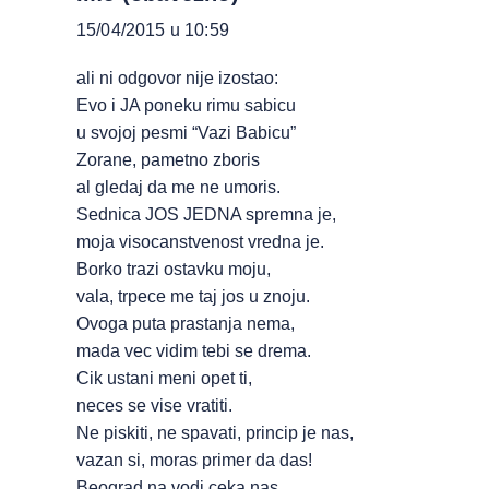
15/04/2015 u 10:59
ali ni odgovor nije izostao:
Evo i JA poneku rimu sabicu
u svojoj pesmi “Vazi Babicu”
Zorane, pametno zboris
al gledaj da me ne umoris.
Sednica JOS JEDNA spremna je,
moja visocanstvenost vredna je.
Borko trazi ostavku moju,
vala, trpece me taj jos u znoju.
Ovoga puta prastanja nema,
mada vec vidim tebi se drema.
Cik ustani meni opet ti,
neces se vise vratiti.
Ne piskiti, ne spavati, princip je nas,
vazan si, moras primer da das!
Beograd na vodi ceka nas,