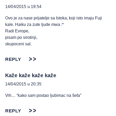
14/04/2015 u 19:54
Ovo je za nase prijatelje sa Istoka, koji isto imaju Fuji
kale. Haiku za zute ljude mwa :*
Radi Evrope,
pisam po sirotinji,
skupoceni sal.
REPLY
Kaže kaže kaže kaže
14/04/2015 u 20:35
Vrh… “kako sam postao ljubimac na šefa”
REPLY