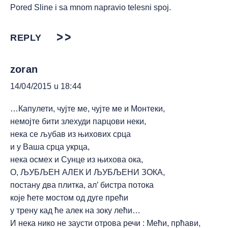
Pored Sline i sa mnom napravio telesni spoj.
REPLY
zoran
14/04/2015 u 18:44
…Капулети, чујте ме, чујте ме и Монтеки,
немојте бити злехуди парцови неки,
нека се љубав из њихових срца
и у Ваша срца укрца,
нека осмех и Сунце из њихова ока,
О, ЉУБЉЕН АЛЕК И ЉУБЉЕНИ ЗОКА,
постану два плитка, ал’ бистра потока
које ћете мостом од дуге прећи
у трену кад ће алек на зоку лећи…
И нека нико не заусти отрова речи : Мећи, прћави,