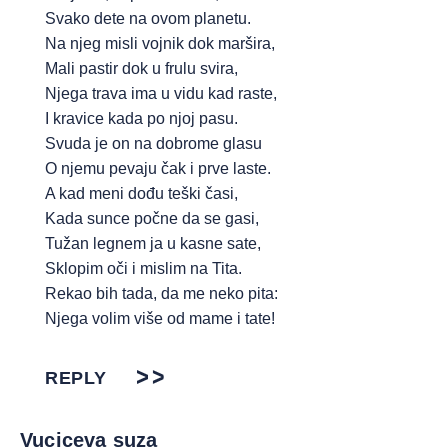
Svako dete na ovom planetu.
Na njeg misli vojnik dok maršira,
Mali pastir dok u frulu svira,
Njega trava ima u vidu kad raste,
I kravice kada po njoj pasu.
Svuda je on na dobrome glasu
O njemu pevaju čak i prve laste.
A kad meni dođu teški časi,
Kada sunce počne da se gasi,
Tužan legnem ja u kasne sate,
Sklopim oči i mislim na Tita.
Rekao bih tada, da me neko pita:
Njega volim više od mame i tate!
REPLY
Vuciceva suza