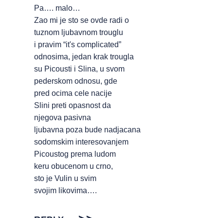
Pa…. malo…
Zao mi je sto se ovde radi o
tuznom ljubavnom trouglu
i pravim “it's complicated”
odnosima, jedan krak trougla
su Picousti i Slina, u svom
pederskom odnosu, gde
pred ocima cele nacije
Slini preti opasnost da
njegova pasivna
ljubavna poza bude nadjacana
sodomskim interesovanjem
Picoustog prema ludom
keru obucenom u crno,
sto je Vulin u svim
svojim likovima….