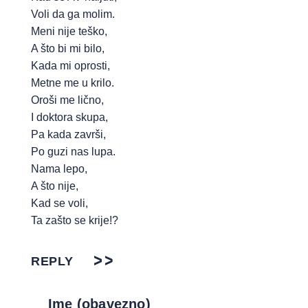
Voli da ga molim.
Meni nije teško,
A što bi mi bilo,
Kada mi oprosti,
Metne me u krilo.
Oroši me lično,
I doktora skupa,
Pa kada završi,
Po guzi nas lupa.
Nama lepo,
A što nije,
Kad se voli,
Ta zašto se krije!?
REPLY
Ime (obavezno)