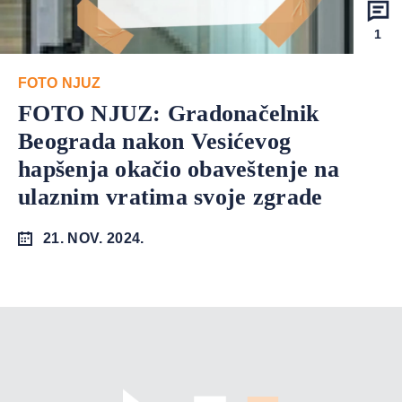
1
FOTO NJUZ
FOTO NJUZ: Gradonačelnik
Beograda nakon Vesićevog
hapšenja okačio obaveštenje na
ulaznim vratima svoje zgrade
21. NOV. 2024.