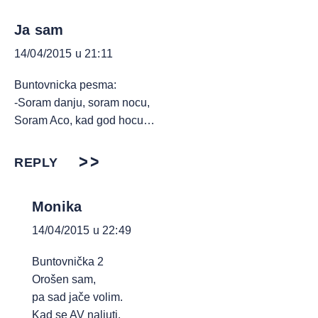
Ja sam
14/04/2015 u 21:11
Buntovnicka pesma:
-Soram danju, soram nocu,
Soram Aco, kad god hocu…
REPLY
Monika
14/04/2015 u 22:49
Buntovnička 2
Orošen sam,
pa sad jače volim.
Kad se AV naljuti,