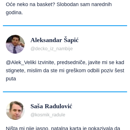
Oće neko na basket? Slobodan sam narednih
godina.
Aleksandar Šapić
@decko_iz_nambije
@Alek_Veliki Izvinite, predsedniče, javite mi se kad
stignete, mislim da ste mi greškom odbili poziv šest
puta
Saša Radulović
@kosmik_radule
Ništa mi nije jasno, natalna karta je pokazivala da