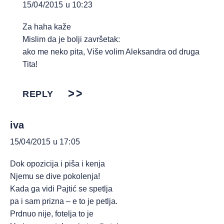
15/04/2015 u 10:23
Za haha kaže
Mislim da je bolji završetak:
ako me neko pita, Više volim Aleksandra od druga
Tita!
REPLY
iva
15/04/2015 u 17:05
Dok opozicija i piša i kenja
Njemu se dive pokolenja!
Kada ga vidi Pajtić se spetlja
pa i sam prizna – e to je petlja.
Prdnuo nije, fotelja to je