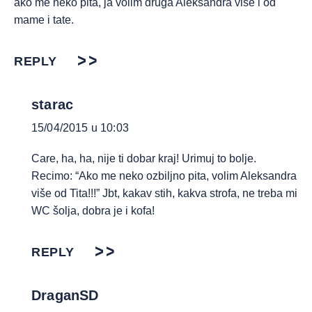
ako me neko pita, ja volim druga Aleksandra vise i od
mame i tate.
REPLY
starac
15/04/2015 u 10:03
Care, ha, ha, nije ti dobar kraj! Urimuj to bolje.
Recimo: “Ako me neko ozbiljno pita, volim Aleksandra
više od Tita!!!” Jbt, kakav stih, kakva strofa, ne treba mi
WC šolja, dobra je i kofa!
REPLY
DraganSD