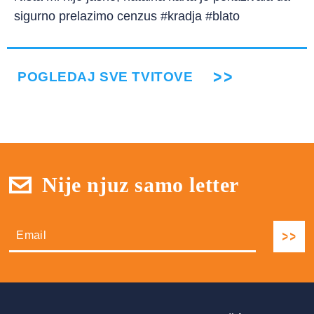
sigurno prelazimo cenzus #kradja #blato
POGLEDAJ SVE TVITOVE
Nije njuz samo letter