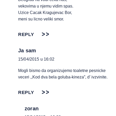
vekovima u njemu vidim spas.
Uzice Cacak Kragujevac Bor,
meni su licno veliki smor.
REPLY
Ja sam
15/04/2015 u 16:02
Mogli bismo da organizujemo toaletne pesnicke
veceri ,,Kod dva bela goluba-kineza”, d’ ivzvinite.
REPLY
zoran