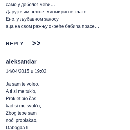
само у дебелог мећи…
Дарујте им нежне, миомирисне гласе :
Ено, у љубавном заносу
аца на свом ражњу окреће бабића прасе…
REPLY
aleksandar
14/04/2015 u 19:02
Ja sam te voleo,
A ti si me tuk'o,
Proklet bio čas
kad si me svuk'o,
Zbog tebe sam
noći proplakao,
Dabogda ti