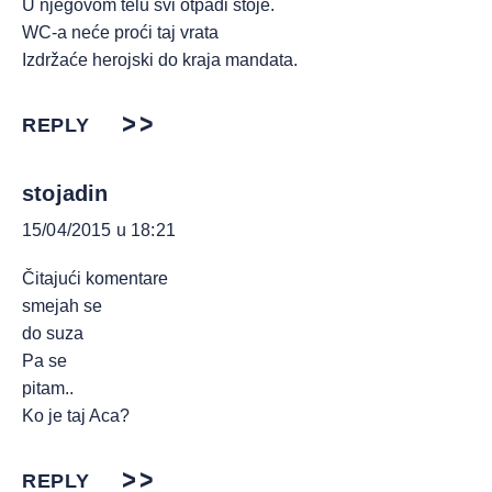
U njegovom telu svi otpadi stoje.
WC-a neće proći taj vrata
Izdržaće herojski do kraja mandata.
REPLY
stojadin
15/04/2015 u 18:21
Čitajući komentare
smejah se
do suza
Pa se
pitam..
Ko je taj Aca?
REPLY