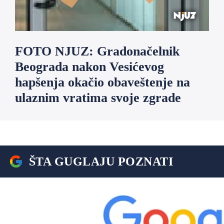
FOTO NJUZ: Gradonačelnik
Beograda nakon Vesićevog
hapšenja okačio obaveštenje na
ulaznim vratima svoje zgrade
ŠTA GUGLAJU POZNATI