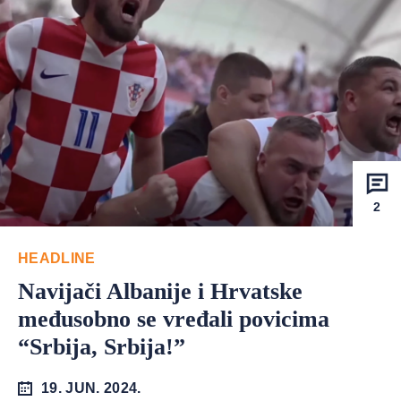
2
HEADLINE
Navijači Albanije i Hrvatske
međusobno se vređali povicima
“Srbija, Srbija!”
19. JUN. 2024.