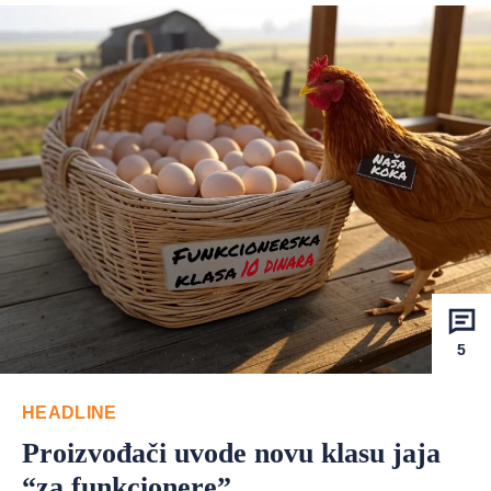
5
HEADLINE
Proizvođači uvode novu klasu jaja
“za funkcionere”