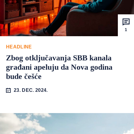
1
HEADLINE
Zbog otključavanja SBB kanala
građani apeluju da Nova godina
bude češće
23. DEC. 2024.