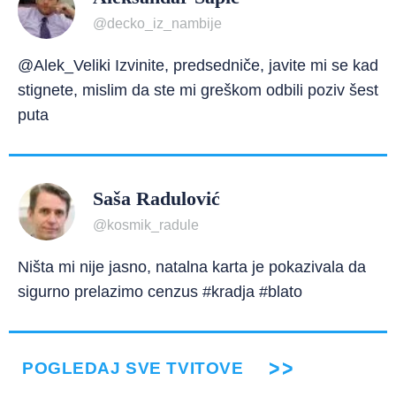
@decko_iz_nambije
@Alek_Veliki Izvinite, predsedniče, javite mi se kad
stignete, mislim da ste mi greškom odbili poziv šest
puta
Saša Radulović
@kosmik_radule
Ništa mi nije jasno, natalna karta je pokazivala da
sigurno prelazimo cenzus #kradja #blato
POGLEDAJ SVE TVITOVE