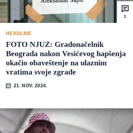
1
HEADLINE
FOTO NJUZ: Gradonačelnik
Beograda nakon Vesićevog hapšenja
okačio obaveštenje na ulaznim
vratima svoje zgrade
21. NOV. 2024.