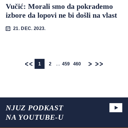
Vučić: Morali smo da pokrademo
izbore da lopovi ne bi došli na vlast
21. DEC. 2023.
1
2
…
459
460
NJUZ PODKAST
NA YOUTUBE-U