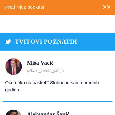
Prati Njuz podkast
TVITOVI POZNATIH
Miša Vacić
@kazi_zivela_srbija
Oće neko na basket? Slobodan sam narednih
godina.
Aleksandar Šapić