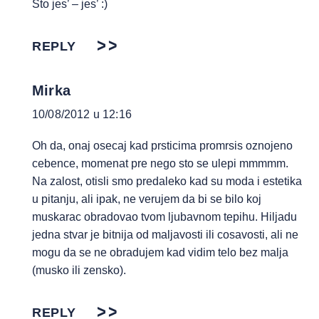
Što jes’ – jes’ :)
REPLY
Mirka
10/08/2012 u 12:16
Oh da, onaj osecaj kad prsticima promrsis oznojeno
cebence, momenat pre nego sto se ulepi mmmmm.
Na zalost, otisli smo predaleko kad su moda i estetika
u pitanju, ali ipak, ne verujem da bi se bilo koj
muskarac obradovao tvom ljubavnom tepihu. Hiljadu
jedna stvar je bitnija od maljavosti ili cosavosti, ali ne
mogu da se ne obradujem kad vidim telo bez malja
(musko ili zensko).
REPLY