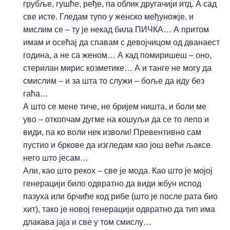
грубље, гушће, ређе, па облик другачији итд. А сад
све исте. Гледам тупо у женско међуножје, и
мислим се – ту је некад била ПИЧКА… А притом
имам и осећај да спавам с девојчицом од дванаест
година, а не са женом… А кад помиришеш – оно,
стерилан мирис козметике… А и танге не могу да
смислим – и за шта то служи – боље да иду без
гаћа…
А што се мене тиче, не бријем ништа, и боли ме
уво – откопчам дугме на кошуљи да се то лепо и
види, па ко воли нек изволи! Превентивно сам
пустио и бркове да изгледам као још већи љаксе
него што јесам…
Али, као што рекох – све је мода. Као што је мојој
генерацији било одвратно да види жбун испод
пазуха или брчиће код рибе (што је после рата био
хит), тако је новој генерацији одвратно да тип има
длакава јаја и све у том смислу…