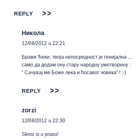
REPLY
Никола
12/08/2012 u 22:21
Брави Ђеки, твоја непосредност је генијална …
само да додам ону стару народну умотворину :
” Сачувај ме Боже лека и ћосавог човека” ! :-)
REPLY
zorzi
12/08/2012 u 22:30
Skroz si u pravu!