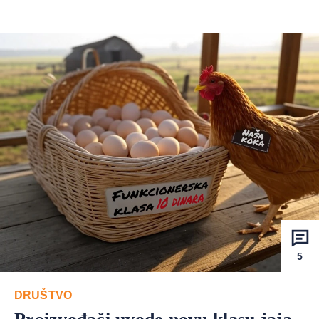
5
DRUŠTVO