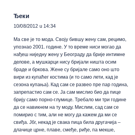
Ђеки
10/08/2012 u 14:34
Ма све је то мода. Своју бившу жену сам, рецимо,
упознао 2001. године. У то време ниси могао да
нађеш ниједну жену у Београду да брије интимне
делове, а мушкарци нису бријали ништа осим
браде и бркова. Жене су бријале само оно што
вири из купаћег костима (и то само лети, кад је
сезона купања). Кад сам се развео пре пар година,
запрепастио сам се. Ја сам мислио био да пице
брију само порно-глумице. Требало ми три године
да се навикнем на ту моду. Мислим, сад сам се
помирио с тим, али не могу да кажем да ми се
свиђа. Јбг, некад је свака пица била другачија –
длачице црне, плаве, смеђе, риђе, па мекше,