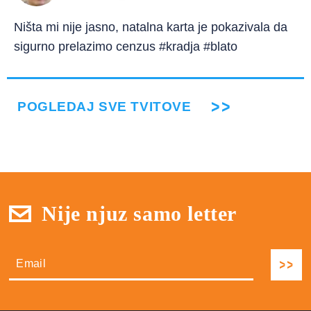
Ništa mi nije jasno, natalna karta je pokazivala da
sigurno prelazimo cenzus #kradja #blato
POGLEDAJ SVE TVITOVE
Nije njuz samo letter