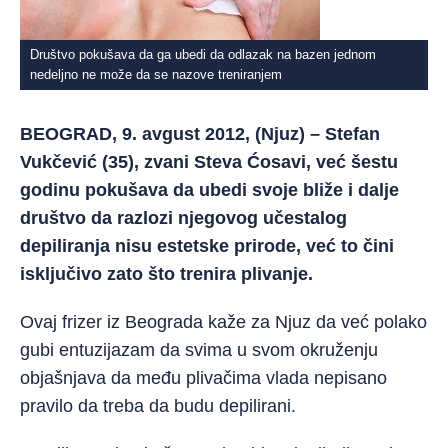
Društvo pokušava da ga ubedi da odlazak na bazen jednom
nedeljno ne može da se nazove treniranjem
BEOGRAD, 9. avgust 2012, (Njuz) – Stefan
Vukčević (35), zvani Steva Ćosavi, već šestu
godinu pokušava da ubedi svoje bliže i dalje
društvo da razlozi njegovog učestalog
depiliranja nisu estetske prirode, već to čini
isključivo zato što trenira plivanje.
Ovaj frizer iz Beograda kaže za Njuz da već polako
gubi entuzijazam da svima u svom okruženju
objašnjava da među plivačima vlada nepisano
pravilo da treba da budu depilirani.