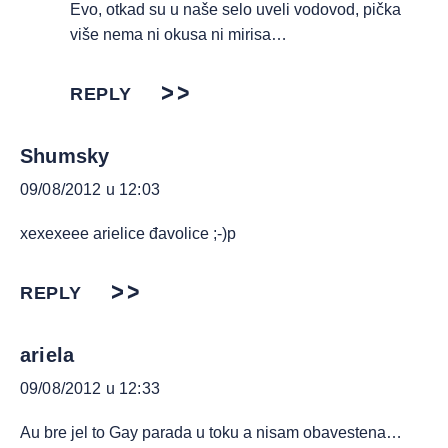
Evo, otkad su u naše selo uveli vodovod, pička
više nema ni okusa ni mirisa…
REPLY
Shumsky
09/08/2012 u 12:03
xexexeee arielice đavolice ;-)p
REPLY
ariela
09/08/2012 u 12:33
Au bre jel to Gay parada u toku a nisam obavestena…