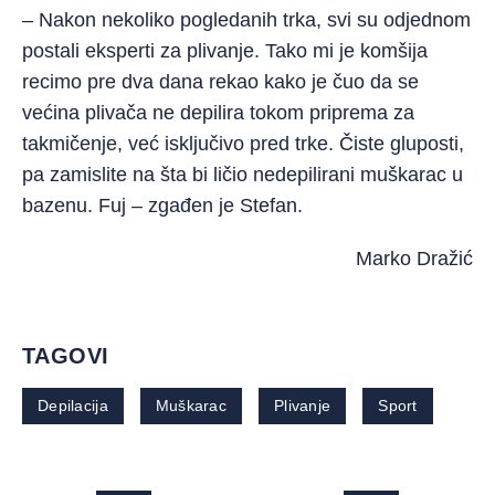
– Nakon nekoliko pogledanih trka, svi su odjednom
postali eksperti za plivanje. Tako mi je komšija
recimo pre dva dana rekao kako je čuo da se
većina plivača ne depilira tokom priprema za
takmičenje, već isključivo pred trke. Čiste gluposti,
pa zamislite na šta bi ličio nedepilirani muškarac u
bazenu. Fuj – zgađen je Stefan.
Marko Dražić
TAGOVI
Depilacija
Muškarac
Plivanje
Sport