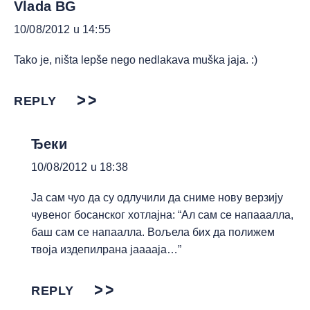
Vlada BG
10/08/2012 u 14:55
Tako je, ništa lepše nego nedlakava muška jaja. :)
REPLY
Ђеки
10/08/2012 u 18:38
Ја сам чуо да су одлучили да сниме нову верзију
чувеног босанског хотлајна: “Ал сам се напааалла,
баш сам се напаалла. Вољела бих да полижем
твоја издепилрана јааааја…”
REPLY