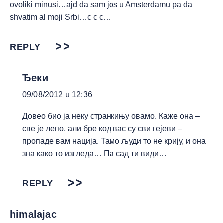
ovoliki minusi…ajd da sam jos u Amsterdamu pa da
shvatim al moji Srbi…c c c…
REPLY
Ђеки
09/08/2012 u 12:36
Довео био ја неку странкињу овамо. Каже она –
све је лепо, али бре код вас су сви гејеви –
пропаде вам нација. Тамо људи то не крију, и она
зна како то изгледа… Па сад ти види…
REPLY
himalajac