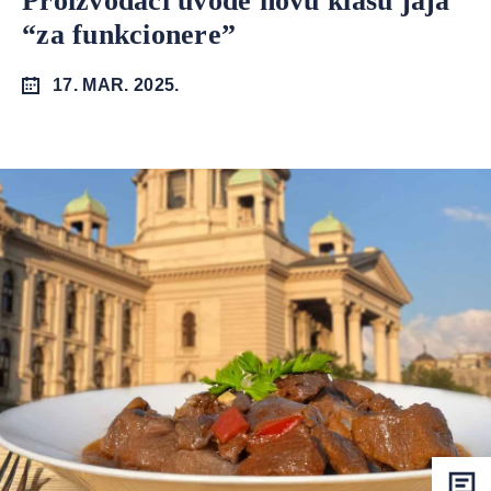
Proizvođači uvode novu klasu jaja
“za funkcionere”
17. MAR. 2025.