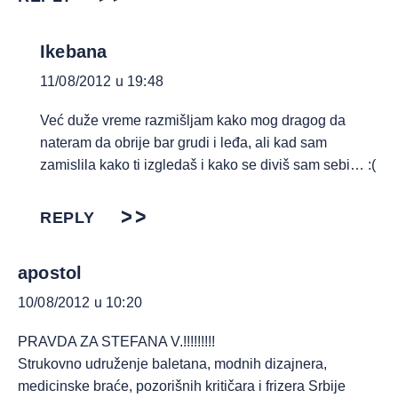
Ikebana
11/08/2012 u 19:48
Već duže vreme razmišljam kako mog dragog da
nateram da obrije bar grudi i leđa, ali kad sam
zamislila kako ti izgledaš i kako se diviš sam sebi… :(
REPLY
apostol
10/08/2012 u 10:20
PRAVDA ZA STEFANA V.!!!!!!!!!
Strukovno udruženje baletana, modnih dizajnera,
medicinske braće, pozorišnih kritičara i frizera Srbije