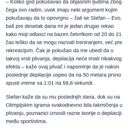
– Koliko god pokušavao da objasnim ljudima zbog
čega ovo radim, uvek imaju neki argument kojim
pokušavaju da to opovrgnu – žali se Stefan – Evo,
baš pre desetak dana mi je jedan drugar rekao
kako moji odlasci na bazen četvrtkom od 20 do 21
čas teško da se mogu nazvati treniranjem, već pre
rekreacijom. Čak je pokušao da me ubedi da u
takvoj vrsti plivanja, depilacija neće imati nikakvog
efekta – kaže ovaj plivač i napominje da je nakon
poslednje depilacije uspeo da na 50 metara prsno
spusti vreme sa 1:01 na 59,8 sekundi.
Stefan kaže da su mu poslednjih dana, dok su na
Olimpijskim igrama svakodnevno bila takmičenja u
plivanju, poznanici iznosili razne teorije o depilaciji
među sportistima.