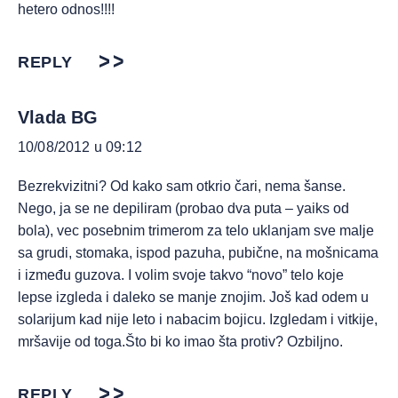
hetero odnos!!!!
REPLY
Vlada BG
10/08/2012 u 09:12
Bezrekvizitni? Od kako sam otkrio čari, nema šanse.
Nego, ja se ne depiliram (probao dva puta – yaiks od
bola), vec posebnim trimerom za telo uklanjam sve malje
sa grudi, stomaka, ispod pazuha, pubične, na mošnicama
i između guzova. I volim svoje takvo “novo” telo koje
lepse izgleda i daleko se manje znojim. Još kad odem u
solarijum kad nije leto i nabacim bojicu. Izgledam i vitkije,
mršavije od toga.Što bi ko imao šta protiv? Ozbiljno.
REPLY