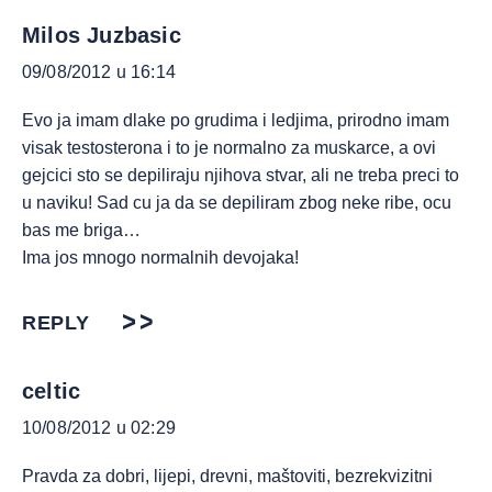
Milos Juzbasic
09/08/2012 u 16:14
Evo ja imam dlake po grudima i ledjima, prirodno imam
visak testosterona i to je normalno za muskarce, a ovi
gejcici sto se depiliraju njihova stvar, ali ne treba preci to
u naviku! Sad cu ja da se depiliram zbog neke ribe, ocu
bas me briga…
Ima jos mnogo normalnih devojaka!
REPLY
celtic
10/08/2012 u 02:29
Pravda za dobri, lijepi, drevni, maštoviti, bezrekvizitni