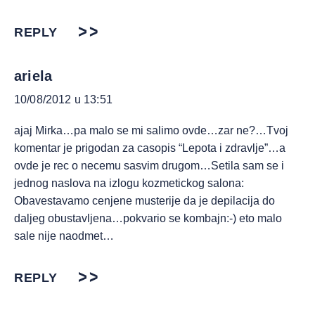
REPLY
ariela
10/08/2012 u 13:51
ajaj Mirka…pa malo se mi salimo ovde…zar ne?…Tvoj
komentar je prigodan za casopis “Lepota i zdravlje”…a
ovde je rec o necemu sasvim drugom…Setila sam se i
jednog naslova na izlogu kozmetickog salona:
Obavestavamo cenjene musterije da je depilacija do
daljeg obustavljena…pokvario se kombajn:-) eto malo
sale nije naodmet…
REPLY