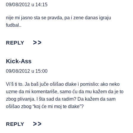
09/08/2012 u 14:15
nije mi jasno sta se pravda, pa i zene danas igraju
fudbal..
REPLY
Kick-Ass
09/08/2012 u 15:00
Vi'š ti to. Ja baš juče ošišao dlake i pomislio: ako neko
uzme da mi komentariše, samo ću da mu kažem da je to
zbog plivanja. I šta sad da radim? Da kažem da sam
ošišao zbog “koj će mi moj te dlake”?
REPLY