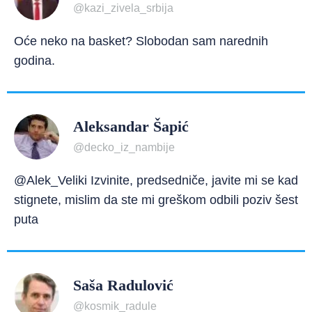
@kazi_zivela_srbija
Oće neko na basket? Slobodan sam narednih
godina.
Aleksandar Šapić
@decko_iz_nambije
@Alek_Veliki Izvinite, predsedniče, javite mi se kad
stignete, mislim da ste mi greškom odbili poziv šest
puta
Saša Radulović
@kosmik_radule