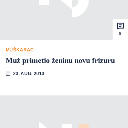
8
MUŠKARAC
Muž primetio ženinu novu frizuru
23. AUG. 2013.