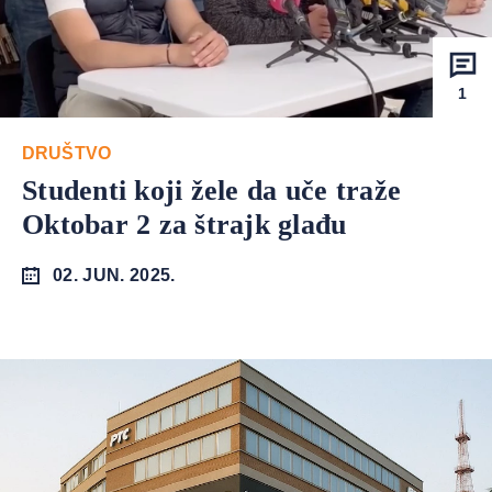
1
DRUŠTVO
Studenti koji žele da uče traže
Oktobar 2 za štrajk glađu
02. JUN. 2025.