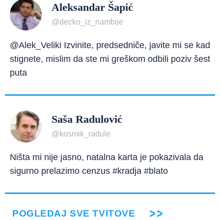
Aleksandar Šapić
@decko_iz_nambije
@Alek_Veliki Izvinite, predsedniče, javite mi se kad
stignete, mislim da ste mi greškom odbili poziv šest
puta
Saša Radulović
@kosmik_radule
Ništa mi nije jasno, natalna karta je pokazivala da
sigurno prelazimo cenzus #kradja #blato
POGLEDAJ SVE TVITOVE