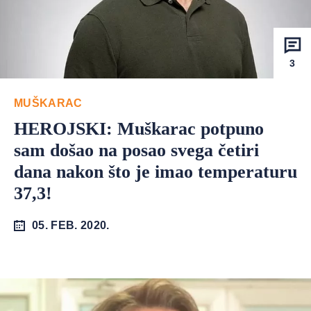
3
MUŠKARAC
HEROJSKI: Muškarac potpuno
sam došao na posao svega četiri
dana nakon što je imao temperaturu
37,3!
05. FEB. 2020.