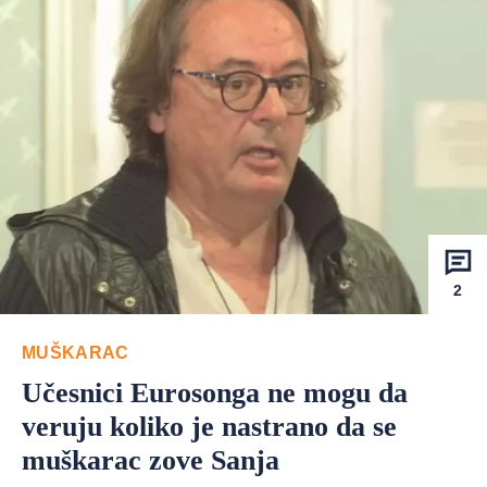
2
MUŠKARAC
Učesnici Eurosonga ne mogu da
veruju koliko je nastrano da se
muškarac zove Sanja