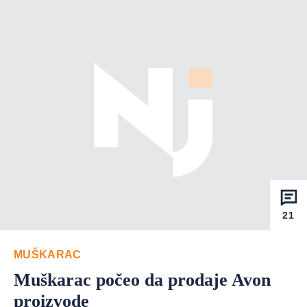
21
MUŠKARAC
Muškarac počeo da prodaje Avon
proizvode