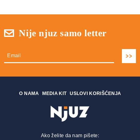
Nije njuz samo letter
О NAMA
MEDIA KIT
USLOVI KORIŠĆENJA
Ako želite da nam pišete: