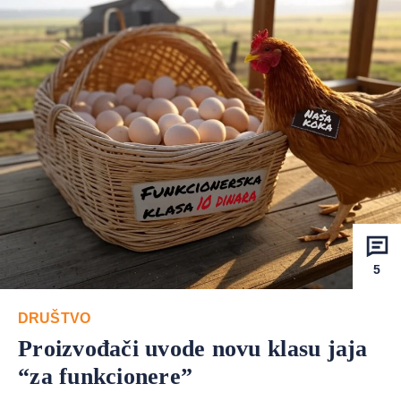
5
DRUŠTVO
Proizvođači uvode novu klasu jaja
“za funkcionere”