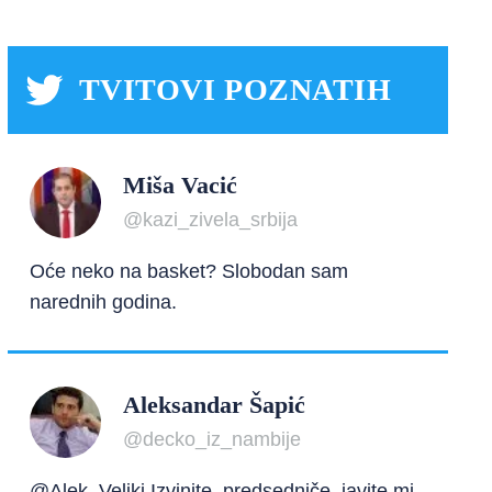
TVITOVI POZNATIH
Miša Vacić
@kazi_zivela_srbija
Oće neko na basket? Slobodan sam
narednih godina.
Aleksandar Šapić
@decko_iz_nambije
@Alek_Veliki Izvinite, predsedniče, javite mi