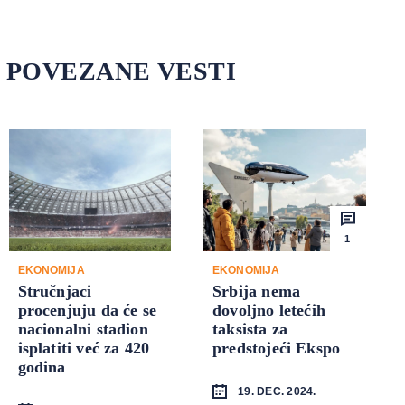
POVEZANE VESTI
1
EKONOMIJA
EKONOMIJA
Stručnjaci
Srbija nema
procenjuju da će se
dovoljno letećih
nacionalni stadion
taksista za
isplatiti već za 420
predstojeći Ekspo
godina
19. DEC. 2024.