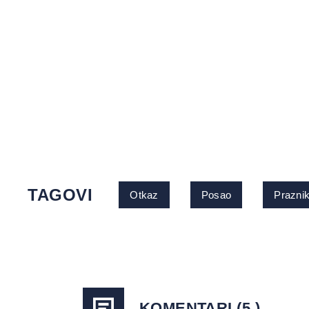
TAGOVI
Otkaz
Posao
Prazni
KOMENTARI (5 )