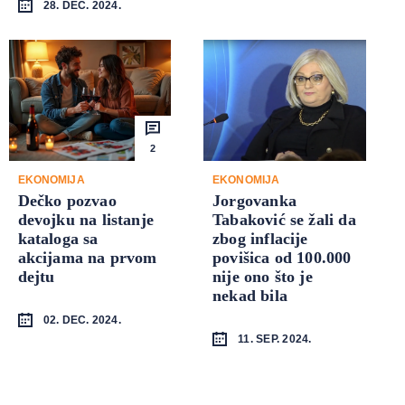
28. DEC. 2024.
2
EKONOMIJA
EKONOMIJA
Dečko pozvao
Jorgovanka
devojku na listanje
Tabaković se žali da
kataloga sa
zbog inflacije
akcijama na prvom
povišica od 100.000
dejtu
nije ono što je
nekad bila
02. DEC. 2024.
11. SEP. 2024.