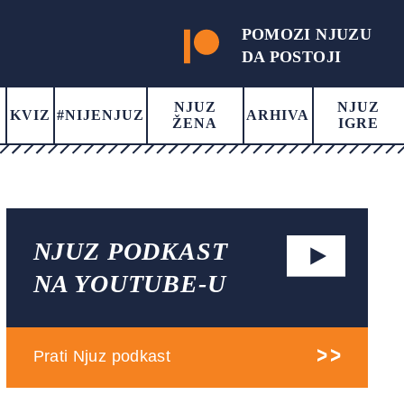
POMOZI NJUZU
DA POSTOJI
NJUZ
NJUZ
KVIZ
#NIJENJUZ
ARHIVA
ŽENA
IGRE
NJUZ PODKAST
NA YOUTUBE-U
Prati Njuz podkast