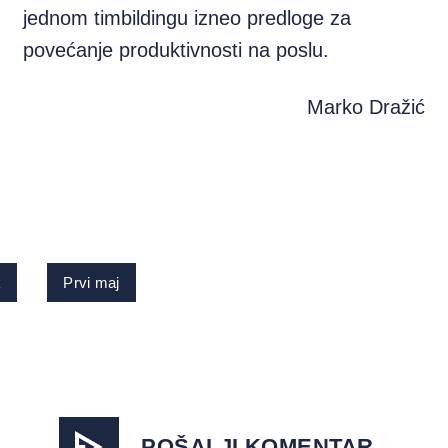
jednom timbildingu izneo predloge za
povećanje produktivnosti na poslu.
Marko Dražić
k
Prvi maj
POŠALJI KOMENTAR