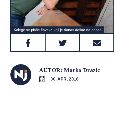
Kolege se plaše čoveka koji je danas došao na posao
AUTOR: Marko Drazic
30. APR. 2018