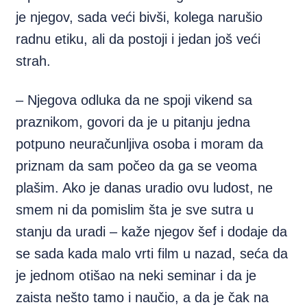
je njegov, sada veći bivši, kolega narušio
radnu etiku, ali da postoji i jedan još veći
strah.
– Njegova odluka da ne spoji vikend sa
praznikom, govori da je u pitanju jedna
potpuno neuračunljiva osoba i moram da
priznam da sam počeo da ga se veoma
plašim. Ako je danas uradio ovu ludost, ne
smem ni da pomislim šta je sve sutra u
stanju da uradi – kaže njegov šef i dodaje da
se sada kada malo vrti film u nazad, seća da
je jednom otišao na neki seminar i da je
zaista nešto tamo i naučio, a da je čak na