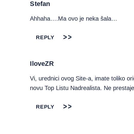
Stefan
Ahhaha….Ma ovo je neka šala…
REPLY
IloveZR
Vi, urednici ovog Site-a, imate toliko ori
novu Top Listu Nadrealista. Ne prestaj
REPLY