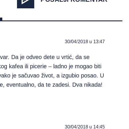
30/04/2018 u 13:47
tvar. Da je odveo dete u vrtić, da se
g kafea ili picerie – ladno je mogao biti
vako je sačuvao život, a izgubio posao. U
, eventualno, da te zadesi. Dva nikada!
30/04/2018 u 14:45