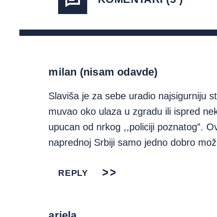
milan (nisam odavde)
Slaviša je za sebe uradio najsigurniju s
muvao oko ulaza u zgradu ili ispred neko
upucan od nrkog ,,policiji poznatog”. O
naprednoj Srbiji samo jedno dobro može
REPLY
ariela