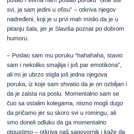
posao i svima nam poslao poruku “Gde ste
svi, ja sam jedini u ofisu” – otkriva njegov
nadređeni, koji je u prvi mah mislio da je u
pitanju šala, jer je Slaviša poznat po dobrom
humoru.
– Poslao sam mu poruku “hahahaha, stavio
sam i nekoliko smajlija i još par emotikona”,
ali mi je ubrzo stigla još jedna njegova
poruka, iz koje sam shvatio da je on ozbiljan i
da je zaista na poslu. Momentalno sam se
čuo sa ostalim kolegama, nismo mogli dugo
da pričamo jer su skoro svi u romingu, ali
smo doneli odluku da ga momentalno
otpustimo – otkriva naš sagovornik i kaže da