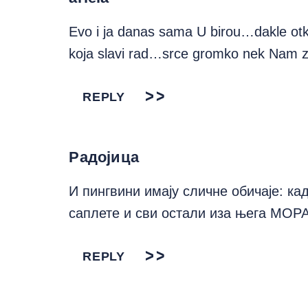
Evo i ja danas sama U birou…dakle o
koja slavi rad…srce gromko nek Nam z
REPLY
Радојица
И пингвини имају сличне обичаје: кад
саплете и сви остали иза њега МОР
REPLY