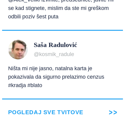
se kad stignete, mislim da ste mi greškom
odbili poziv šest puta
Saša Radulović
@kosmik_radule
Ništa mi nije jasno, natalna karta je
pokazivala da sigurno prelazimo cenzus
#kradja #blato
POGLEDAJ SVE TVITOVE