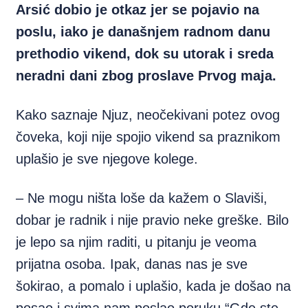
Arsić dobio je otkaz jer se pojavio na
poslu, iako je današnjem radnom danu
prethodio vikend, dok su utorak i sreda
neradni dani zbog proslave Prvog maja.
Kako saznaje Njuz, neočekivani potez ovog
čoveka, koji nije spojio vikend sa praznikom
uplašio je sve njegove kolege.
– Ne mogu ništa loše da kažem o Slaviši,
dobar je radnik i nije pravio neke greške. Bilo
je lepo sa njim raditi, u pitanju je veoma
prijatna osoba. Ipak, danas nas je sve
šokirao, a pomalo i uplašio, kada je došao na