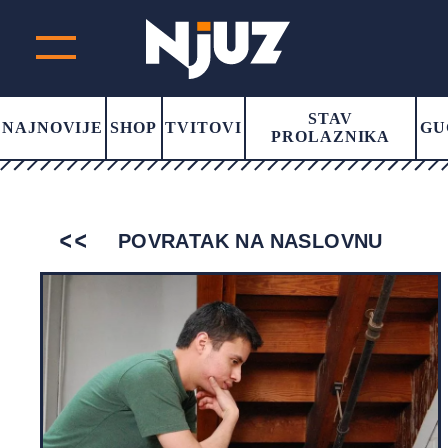
STAV
NAJNOVIJE
SHOP
TVITOVI
GU
PROLAZNIKA
POVRATAK NA NASLOVNU