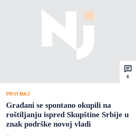
6
PRVI MAJ
Građani se spontano okupili na
roštiljanju ispred Skupštine Srbije u
znak podrške novoj vladi