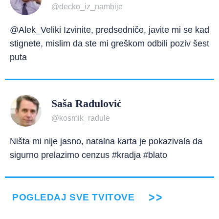
@decko_iz_nambije
@Alek_Veliki Izvinite, predsedniče, javite mi se kad
stignete, mislim da ste mi greškom odbili poziv šest
puta
Saša Radulović
@kosmik_radule
Ništa mi nije jasno, natalna karta je pokazivala da
sigurno prelazimo cenzus #kradja #blato
POGLEDAJ SVE TVITOVE