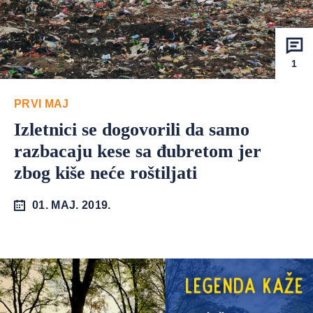
1
PRVI MAJ
Izletnici se dogovorili da samo
razbacaju kese sa đubretom jer
zbog kiše neće roštiljati
01. MAJ. 2019.