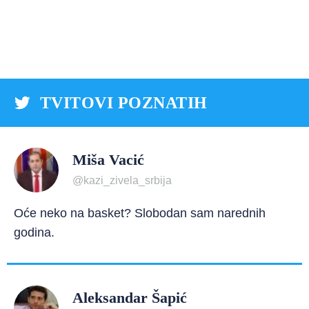
TVITOVI POZNATIH
Miša Vacić
@kazi_zivela_srbija
Oće neko na basket? Slobodan sam narednih
godina.
Aleksandar Šapić