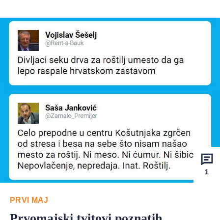
1
PRVI MAJ
Prvomajski tvitovi poznatih