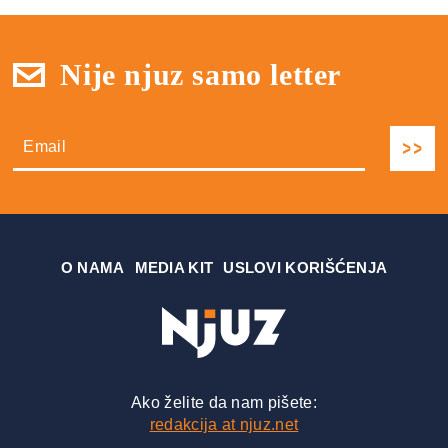
Nije njuz samo letter
О NAMA
MEDIA KIT
USLOVI KORIŠĆENJA
Ako želite da nam pišete:
redakcija at njuz.net