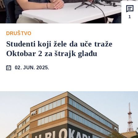
1
DRUŠTVO
Studenti koji žele da uče traže
Oktobar 2 za štrajk glađu
02. JUN. 2025.