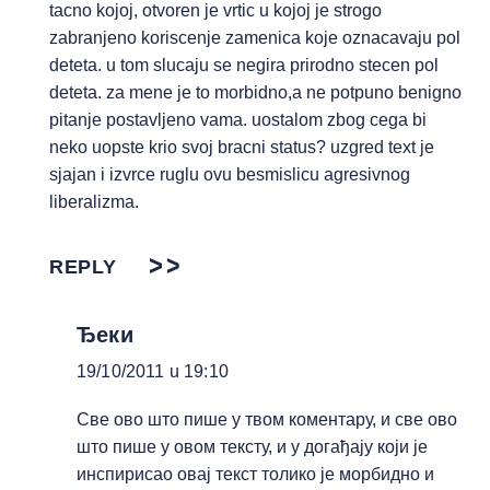
tacno kojoj, otvoren je vrtic u kojoj je strogo
zabranjeno koriscenje zamenica koje oznacavaju pol
deteta. u tom slucaju se negira prirodno stecen pol
deteta. za mene je to morbidno,a ne potpuno benigno
pitanje postavljeno vama. uostalom zbog cega bi
neko uopste krio svoj bracni status? uzgred text je
sjajan i izvrce ruglu ovu besmislicu agresivnog
liberalizma.
REPLY
Ђеки
19/10/2011 u 19:10
Све ово што пише у твом коментару, и све ово
што пише у овом тексту, и у догађају који је
инспирисао овај текст толико је морбидно и