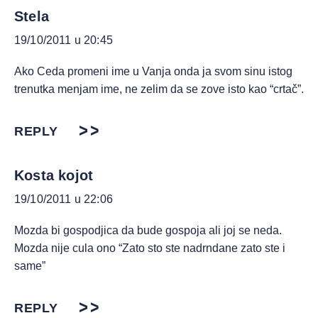
Stela
19/10/2011 u 20:45
Ako Ceda promeni ime u Vanja onda ja svom sinu istog
trenutka menjam ime, ne zelim da se zove isto kao “crtač”.
REPLY
Kosta kojot
19/10/2011 u 22:06
Mozda bi gospodjica da bude gospoja ali joj se neda.
Mozda nije cula ono “Zato sto ste nadrndane zato ste i
same”
REPLY