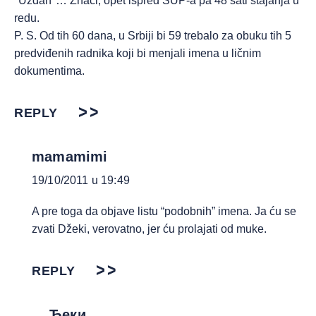
*Uzdah*… Znači, opet ispred SUP-a pa 48 sati stajanja u
redu.
P. S. Od tih 60 dana, u Srbiji bi 59 trebalo za obuku tih 5
predviđenih radnika koji bi menjali imena u ličnim
dokumentima.
REPLY
mamamimi
19/10/2011 u 19:49
A pre toga da objave listu “podobnih” imena. Ja ću se
zvati Džeki, verovatno, jer ću prolajati od muke.
REPLY
Ђеки