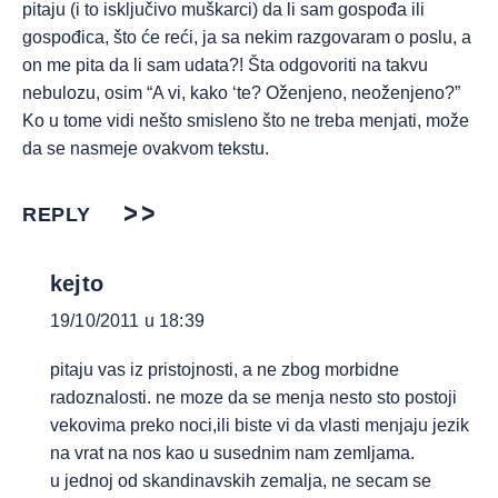
pitaju (i to isključivo muškarci) da li sam gospođa ili
gospođica, što će reći, ja sa nekim razgovaram o poslu, a
on me pita da li sam udata?! Šta odgovoriti na takvu
nebulozu, osim “A vi, kako ‘te? Oženjeno, neoženjeno?”
Ko u tome vidi nešto smisleno što ne treba menjati, može
da se nasmeje ovakvom tekstu.
REPLY
kejto
19/10/2011 u 18:39
pitaju vas iz pristojnosti, a ne zbog morbidne
radoznalosti. ne moze da se menja nesto sto postoji
vekovima preko noci,ili biste vi da vlasti menjaju jezik
na vrat na nos kao u susednim nam zemljama.
u jednoj od skandinavskih zemalja, ne secam se