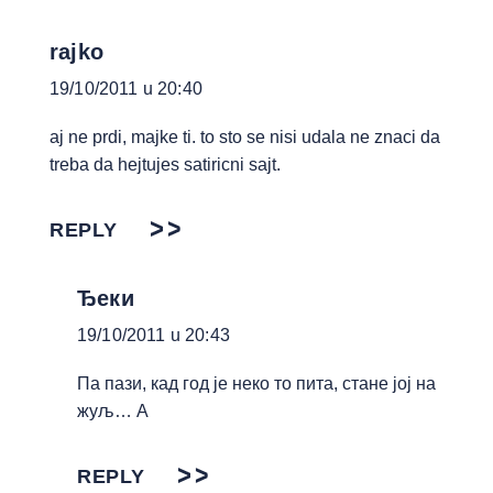
rajko
19/10/2011 u 20:40
aj ne prdi, majke ti. to sto se nisi udala ne znaci da
treba da hejtujes satiricni sajt.
REPLY
Ђеки
19/10/2011 u 20:43
Па пази, кад год је неко то пита, стане јој на
жуљ… А
REPLY