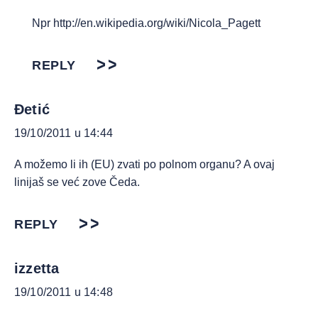
Npr
http://en.wikipedia.org/wiki/Nicola_Pagett
REPLY
Đetić
19/10/2011 u 14:44
A možemo li ih (EU) zvati po polnom organu? A ovaj
linijaš se već zove Čeda.
REPLY
izzetta
19/10/2011 u 14:48