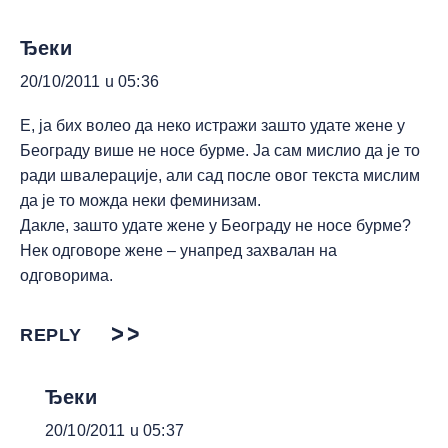
Ђеки
20/10/2011 u 05:36
Е, ја бих волео да неко истражи зашто удате жене у
Београду више не носе бурме. Ја сам мислио да је то
ради швалерације, али сад после овог текста мислим
да је то можда неки феминизам.
Дакле, зашто удате жене у Београду не носе бурме?
Нек одговоре жене – унапред захвалан на
одговорима.
REPLY
Ђеки
20/10/2011 u 05:37