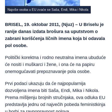
Najviše osoba u EU zvaće se Saša, Endi, Mika i Nikola
BRISEL, 19. oktobar 2011, (Njuz) – U Briselu je
ranije danas izdata brošura sa uputstvom o
zabrani korišćenja ličnih imena koja bi odavala
pol osobe.
Politički korektna i rodno neutralna imena ubuduće
će nositi i muškarci i žene, i ona će na papiru
onemogućavati prepoznavanje pola osobe.
Prvi podaci ukazuju da će najpopularnija
dozvoljena imena biti Saša, Endi, Mika i Nikola.
Prema mišljenju brojnih stručnjaka, ova odluka EU
predstavlja jednu od najvećih pobeda feministkinja
u borbi za ravnopravnost polova.