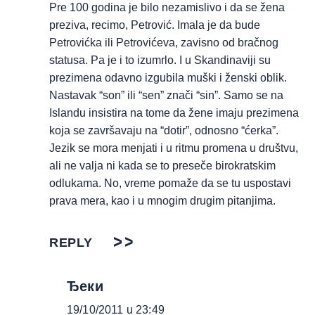
Pre 100 godina je bilo nezamislivo i da se žena
preziva, recimo, Petrović. Imala je da bude
Petrovićka ili Petrovićeva, zavisno od bračnog
statusa. Pa je i to izumrlo. I u Skandinaviji su
prezimena odavno izgubila muški i ženski oblik.
Nastavak “son” ili “sen” znači “sin”. Samo se na
Islandu insistira na tome da žene imaju prezimena
koja se završavaju na “dotir”, odnosno “ćerka”.
Jezik se mora menjati i u ritmu promena u društvu,
ali ne valja ni kada se to preseče birokratskim
odlukama. No, vreme pomaže da se tu uspostavi
prava mera, kao i u mnogim drugim pitanjima.
REPLY
Ђеки
19/10/2011 u 23:49