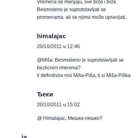
Vremena se menjaju, sve brže i brže.
Besmisleno je suprotstavljati se
promenama, ali se njima može upravljati.
himalajac
20/10/2011 u 12:46
@Miša: Besmisleno je suprotstavljati se
bezlicnim imenima?
ti definitivno nisi Miša-Piša, ti si Miša-Piška
Ђеки
20/10/2011 u 15:02
@ Himalajac, Мишко-пешко?
ja