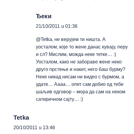
Ђеки
21/10/2011 u 01:36
@Tetka, не верујем ти ништа. А
уосталом, које то жене данас кувају, перу
и сл? Мислим, можда неке тетке… :)
Уосталом, како не забораве жене неко
друго прстење и накит, него баш бурму?
Неке никад нисам ни видео с бурмом, а
удате… Аааа… опет сам добио од тебе
шаљив одговор – мора да сам на неком
сатиричном сајту… :)
Tetka
20/10/2011 u 13:46