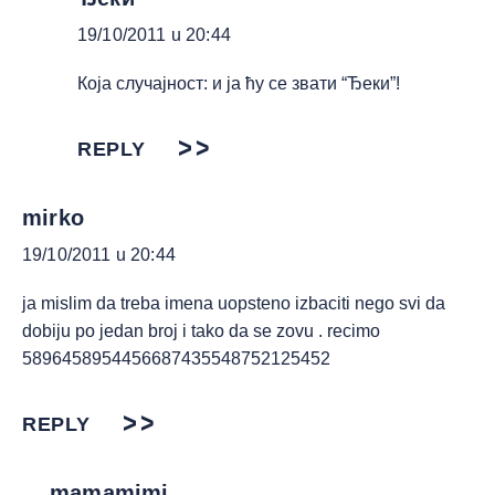
19/10/2011 u 20:44
Која случајност: и ја ћу се звати “Ђеки”!
REPLY
mirko
19/10/2011 u 20:44
ja mislim da treba imena uopsteno izbaciti nego svi da
dobiju po jedan broj i tako da se zovu . recimo
5896458954456687435548752125452
REPLY
mamamimi