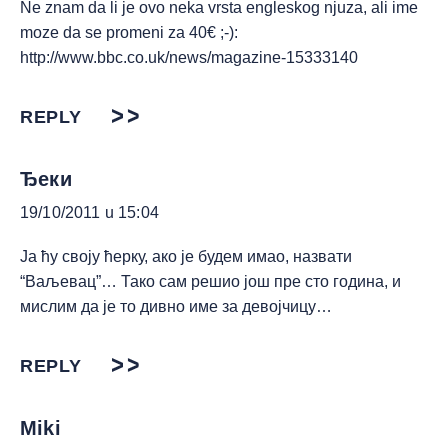
Ne znam da li je ovo neka vrsta engleskog njuza, ali ime
moze da se promeni za 40€ ;-):
http://www.bbc.co.uk/news/magazine-15333140
REPLY
Ђеки
19/10/2011 u 15:04
Ја ћу своју ћерку, ако је будем имао, назвати
“Ваљевац”… Тако сам решио још пре сто година, и
мислим да је то дивно име за девојчицу…
REPLY
Miki