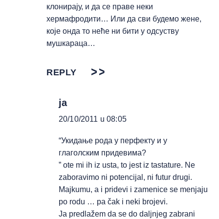
клонирају, и да се праве неки
хермафродити… Или да сви будемо жене,
које онда то неће ни бити у одсуству
мушкараца…
REPLY
ja
20/10/2011 u 08:05
“Укидање рода у перфекту и у
глаголским придевима?
” ote mi ih iz usta, to jest iz tastature. Ne
zaboravimo ni potencijal, ni futur drugi.
Majkumu, a i pridevi i zamenice se menjaju
po rodu … pa čak i neki brojevi.
Ja predlažem da se do daljnjeg zabrani