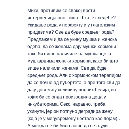
Мики, противим се свакој врсти
интервеницја овог типа. Шта је следеће?
Укидање рода у перфекту и у глаголским
придевима? Све да буде средњег рода?
Предлажем и да се укину мушка и женска
одећа, да се женама дају мушки хормони
како би више наличиле на мушкарце, а
мушкарцима женски хормони, како би што
више наличили женама. Све да буде
средњег рода. Али с хормонском терапијом
да се почне од пубертета, а пре тога сви да
дају довољну количину полних ћелија, из
којих би се онда производила деца у
инкубаторима. Секс, наравно, треба
укинути, јер он потпуно деградира жену
(која је у међувремену нестала као појам)…
А можда не би било лоше да се људи