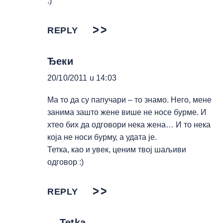
:)
REPLY
Ђеки
20/10/2011 u 14:03
Ма то да су папучари – то знамо. Него, мене
занима зашто жене више не носе бурме. И
хтео бих да одговори нека жена… И то нека
која не носи бурму, а удата је.
Тетка, као и увек, ценим твој шаљиви
одговор :)
REPLY
Tetka