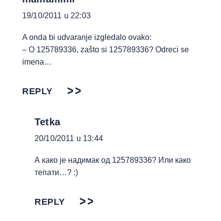
19/10/2011 u 22:03
A onda bi udvaranje izgledalo ovako:
– O 125789336, zašto si 125789336? Odreci se
imena…
REPLY
Tetka
20/10/2011 u 13:44
А како је надимак од 125789336? Или како
тепати…? :)
REPLY