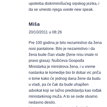
upotreba diskriminišućeg srpskog jezika, i
da se umesto njega uvede new speak.
Miša
20/10/2011 u 08:26
Pre 100 godina je bilo nezamislivo da žena
nosi pantalone. Bilo je nezamislivo i da
žena bude član vlade (žene nisu imale ni
pravo glasa). Nušićeva Gospođa
Ministarka je ministrova žena, i u vreme
nastanka te komedije bio bi dobar vic priča
o tome kako će jednog dana žene da budu
u vladi, pa će čak da bude uhapšen
advokat koji se lažno predstavlja kao rođak
ministarkinog muža. A to se ovde stvarno
nedavno desilo.