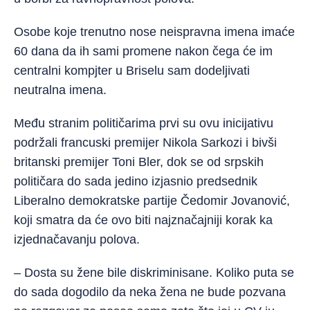
Osobe koje trenutno nose neispravna imena imaće
60 dana da ih sami promene nakon čega će im
centralni kompjter u Briselu sam dodeljivati
neutralna imena.
Među stranim političarima prvi su ovu inicijativu
podržali francuski premijer Nikola Sarkozi i bivši
britanski premijer Toni Bler, dok se od srpskih
političara do sada jedino izjasnio predsednik
Liberalno demokratske partije Čedomir Jovanović,
koji smatra da će ovo biti najznačajniji korak ka
izjednačavanju polova.
– Dosta su žene bile diskriminisane. Koliko puta se
do sada dogodilo da neka žena ne bude pozvana