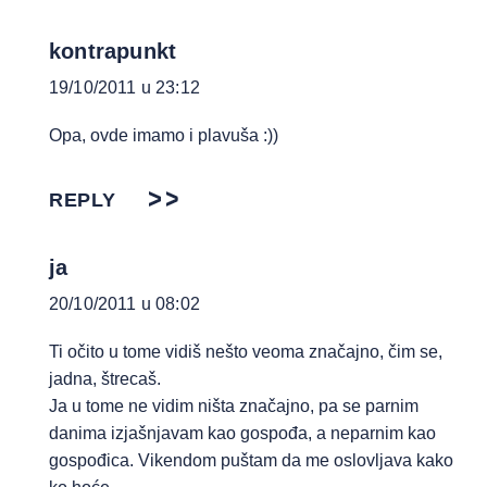
kontrapunkt
19/10/2011 u 23:12
Opa, ovde imamo i plavuša :))
REPLY
ja
20/10/2011 u 08:02
Ti očito u tome vidiš nešto veoma značajno, čim se,
jadna, štrecaš.
Ja u tome ne vidim ništa značajno, pa se parnim
danima izjašnjavam kao gospođa, a neparnim kao
gospođica. Vikendom puštam da me oslovljava kako