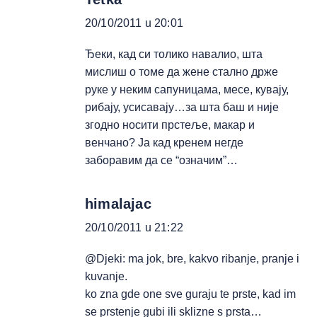
20/10/2011 u 20:01
Ђеки, кад си толико навалио, шта
мислиш о томе да жене стално држе
руке у неким сапуницама, месе, кувају,
рибају, усисавају…за шта баш и није
згодно носити прстеље, макар и
венчано? Ја кад кренем негде
заборавим да се “означим”…
himalajac
20/10/2011 u 21:22
@Djeki: ma jok, bre, kakvo ribanje, pranje i
kuvanje.
ko zna gde one sve guraju te prste, kad im
se prstenje gubi ili sklizne s prsta…