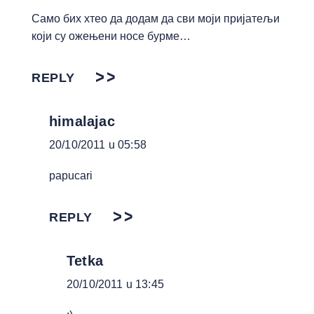
Само бих хтео да додам да сви моји пријатељи
који су ожењени носе бурме…
REPLY
himalajac
20/10/2011 u 05:58
papucari
REPLY
Tetka
20/10/2011 u 13:45