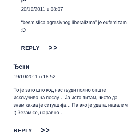
20/10/2011 u 08:07
“besmislica agresivnog liberalizma” je eufemizam
:D
REPLY
Ђеки
19/10/2011 u 18:52
То је зато што код нас људи полно опште
искључиво на послу… Ја исто питам, чисто да
знам каква је ситуација… Па ако је удата, навалим
:) Зезам се, наравно…
REPLY