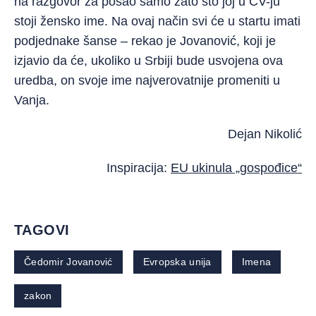
na razgovor za posao samo zato što joj u CV-ju
stoji žensko ime. Na ovaj način svi će u startu imati
podjednake šanse – rekao je Jovanović, koji je
izjavio da će, ukoliko u Srbiji bude usvojena ova
uredba, on svoje ime najverovatnije promeniti u
Vanja.
Dejan Nikolić
Inspiracija:
EU ukinula „gospođice“
TAGOVI
Čedomir Jovanović
Evropska unija
Imena
zakon