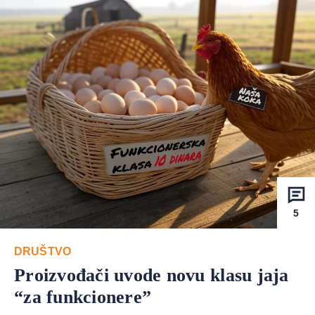
5
DRUŠTVO
Proizvođači uvode novu klasu jaja
“za funkcionere”