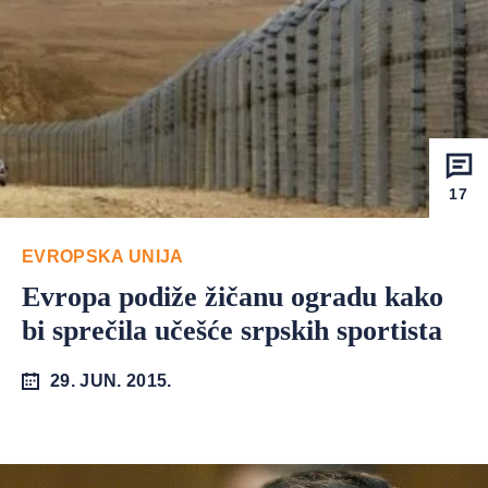
17
EVROPSKA UNIJA
Evropa podiže žičanu ogradu kako
bi sprečila učešće srpskih sportista
29. JUN. 2015.