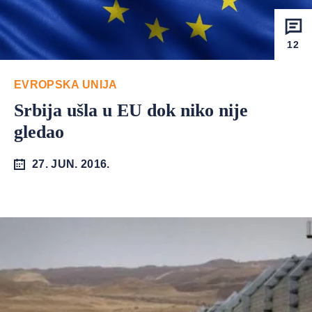
12
EVROPSKA UNIJA
Srbija ušla u EU dok niko nije
gledao
27. JUN. 2016.