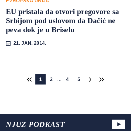
EVROPSKA UNIJA
EU pristala da otvori pregovore sa
Srbijom pod uslovom da Dačić ne
peva dok je u Briselu
21. JAN. 2014.
1
2
…
4
5
NJUZ PODKAST