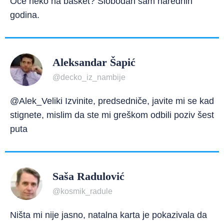
Oće neko na basket? Slobodan sam narednih
godina.
Aleksandar Šapić
@decko_iz_nambije
@Alek_Veliki Izvinite, predsedniče, javite mi se kad
stignete, mislim da ste mi greškom odbili poziv šest
puta
Saša Radulović
@kosmik_radule
Ništa mi nije jasno, natalna karta je pokazivala da