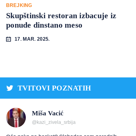
BREJKING
Skupštinski restoran izbacuje iz
ponude dinstano meso
17. MAR. 2025.
TVITOVI POZNATIH
Miša Vacić
@kazi_zivela_srbija