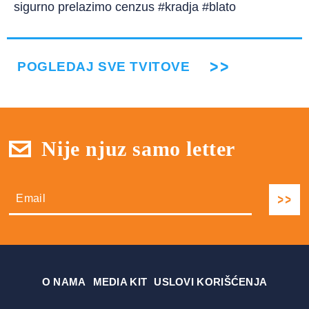
sigurno prelazimo cenzus #kradja #blato
POGLEDAJ SVE TVITOVE
Nije njuz samo letter
О NAMA
MEDIA KIT
USLOVI KORIŠĆENJA