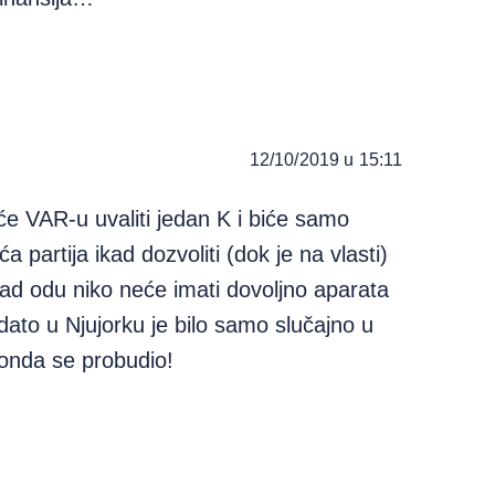
12/10/2019 u 15:11
će VAR-u uvaliti jedan K i biće samo
 partija ikad dozvoliti (dok je na vlasti)
kad odu niko neće imati dovoljno aparata
dato u Njujorku je bilo samo slučajno u
 onda se probudio!