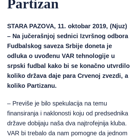
Partizan
STARA PAZOVA, 11. oktobar 2019, (Njuz)
– Na jučerašnjoj sednici Izvršnog odbora
Fudbalskog saveza Srbije doneta je
odluka o uvođenu VAR tehnologije u
srpski fudbal kako bi se konačno utvrdilo
koliko država daje para Crvenoj zvezdi, a
koliko Partizanu.
– Previše je bilo spekulacija na temu
finansiranja i naklonosti koju od predsednika
države dobijaju naša dva najtrofejnija kluba.
VAR bi trebalo da
nam pomogne da jednom