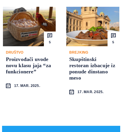
5
5
DRUŠTVO
BREJKING
Proizvođači uvode
Skupštinski
novu klasu jaja “za
restoran izbacuje iz
funkcionere”
ponude dinstano
meso
17. MAR. 2025.
17. MAR. 2025.