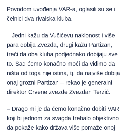
Povodom uvođenja VAR-a, oglasili su se i
čelnici dva rivalska kluba.
– Jedni kažu da Vučićevu naklonost i više
para dobija Zvezda, drugi kažu Partizan,
treći da oba kluba podjednako dobijaju sve
to. Sad ćemo konačno moći da vidimo da
ništa od toga nije istina, tj. da najviše dobija
onaj grozni Partizan – rekao je generalni
direktor Crvene zvezde Zvezdan Terzić.
– Drago mi je da ćemo konačno dobiti VAR
koji bi jednom za svagda trebalo objektivno
da pokaže kako država više pomaže onoj