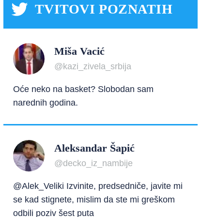
TVITOVI POZNATIH
Miša Vacić
@kazi_zivela_srbija
Oće neko na basket? Slobodan sam
narednih godina.
Aleksandar Šapić
@decko_iz_nambije
@Alek_Veliki Izvinite, predsedniče, javite mi
se kad stignete, mislim da ste mi greškom
odbili poziv šest puta