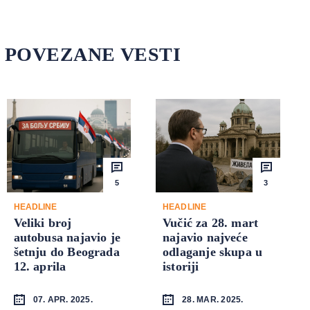
POVEZANE VESTI
5
3
HEADLINE
HEADLINE
Veliki broj
Vučić za 28. mart
autobusa najavio je
najavio najveće
šetnju do Beograda
odlaganje skupa u
12. aprila
istoriji
07. APR. 2025.
28. MAR. 2025.