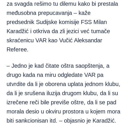
za svagda rešimo tu dilemu kako bi prestala
međusobna prepucavanja – kaže
predsednik Sudijske komisije FSS Milan
Karadžić i otkriva da zli jezici već tumače
skraćenicu VAR kao Vučić Aleksandar
Referee.
– Jedno je kad čitate oštra saopštenja, a
drugo kada na miru odgledate VAR pa
utvrdite da li je oborena uplata jednom klubu,
da li je srušena iluzija drugom klubu, da li su
izrečene reči bile previše oštre, da li se pad
morala desio u okviru prostora u kojem mora
biti sankcionisan itd. – objasnio je Karadžić.