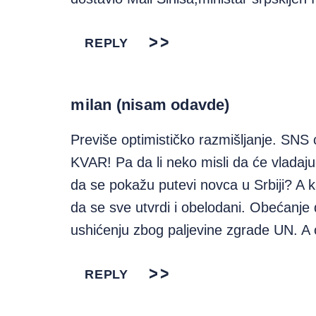
REPLY
milan (nisam odavde)
Previše optimističko razmišljanje. SNS 
KVAR! Pa da li neko misli da će vladajuća
da se pokažu putevi novca u Srbiji? A 
da se sve utvrdi i obelodani. Obećanje 
ushićenju zbog paljevine zgrade UN. A
REPLY