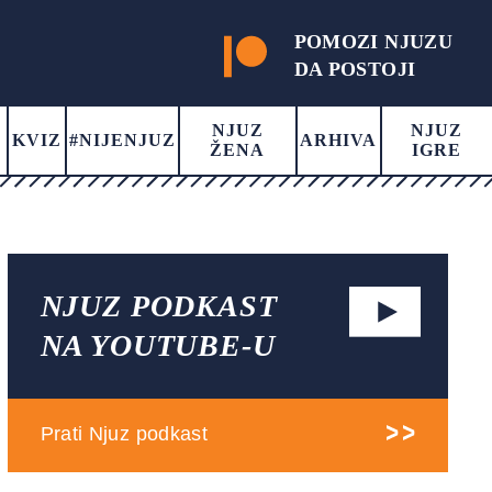
POMOZI NJUZU
DA POSTOJI
NJUZ
NJUZ
KVIZ
#NIJENJUZ
ARHIVA
ŽENA
IGRE
NJUZ PODKAST
NA YOUTUBE-U
Prati Njuz podkast