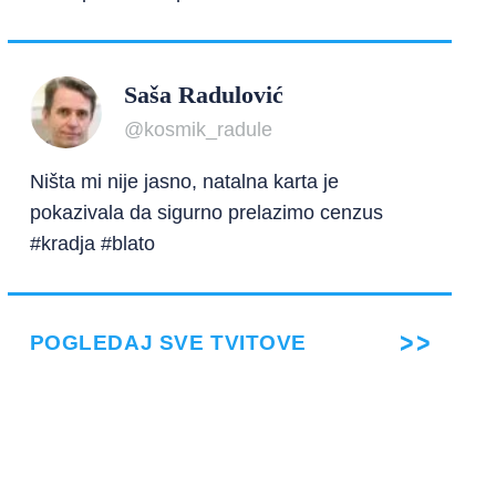
Saša Radulović
@kosmik_radule
Ništa mi nije jasno, natalna karta je
pokazivala da sigurno prelazimo cenzus
#kradja #blato
POGLEDAJ SVE TVITOVE