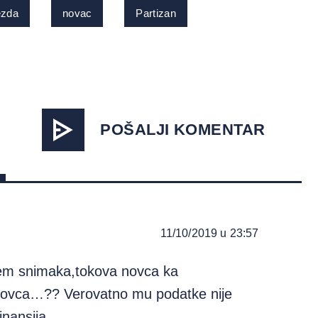
ezda
novac
Partizan
POŠALJI KOMENTAR
11/10/2019 u 23:57
njem snimaka,tokova novca ka
e novca…?? Verovatno mu podatke nije
finansija…