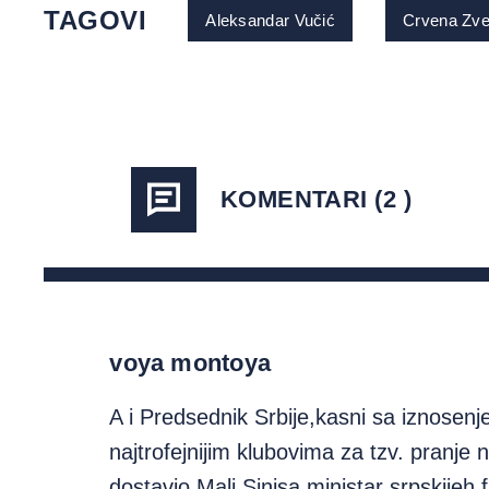
TAGOVI
Aleksandar Vučić
Crvena Zv
KOMENTARI (2 )
voya montoya
A i Predsednik Srbije,kasni sa iznose
najtrofejnijim klubovima za tzv. pranj
dostavio Mali Sinisa,ministar srpskijeh 