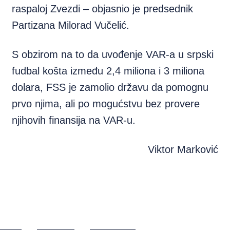
raspaloj Zvezdi – objasnio je predsednik
Partizana Milorad Vučelić.
S obzirom na to da uvođenje VAR-a u srpski
fudbal košta između 2,4 miliona i 3 miliona
dolara, FSS je zamolio državu da pomognu
prvo njima, ali po mogućstvu bez provere
njihovih finansija na VAR-u.
Viktor Marković