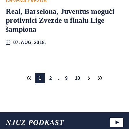
CRVENA ZVEZDA
Real, Barselona, Juventus mogući
protivnici Zvezde u finalu Lige
šampiona
07. AUG. 2018.
1
2
…
9
10
NJUZ PODKAST