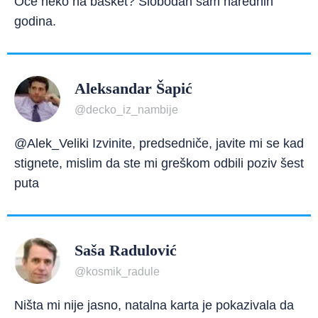
Oće neko na basket? Slobodan sam narednih
godina.
Aleksandar Šapić
@decko_iz_nambije
@Alek_Veliki Izvinite, predsedniče, javite mi se kad
stignete, mislim da ste mi greškom odbili poziv šest
puta
Saša Radulović
@kosmik_radule
Ništa mi nije jasno, natalna karta je pokazivala da