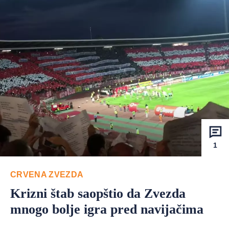
1
CRVENA ZVEZDA
Krizni štab saopštio da Zvezda
mnogo bolje igra pred navijačima