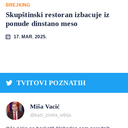
BREJKING
Skupštinski restoran izbacuje iz
ponude dinstano meso
17. MAR. 2025.
TVITOVI POZNATIH
Miša Vacić
@kazi_zivela_srbija