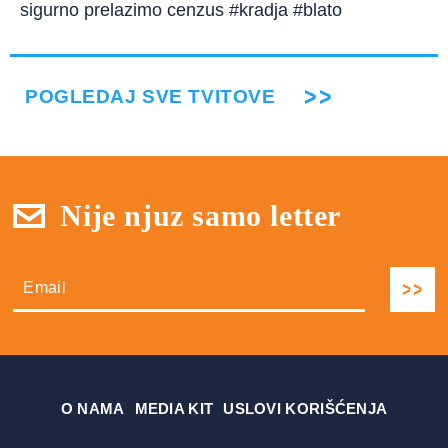
sigurno prelazimo cenzus #kradja #blato
POGLEDAJ SVE TVITOVE
Nije njuz samo letter
О NAMA
MEDIA KIT
USLOVI KORIŠĆENJA