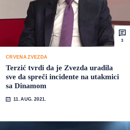
3
CRVENA ZVEZDA
Terzić tvrdi da je Zvezda uradila
sve da spreči incidente na utakmici
sa Dinamom
11. AUG. 2021.