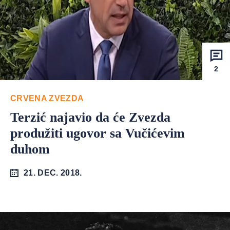
2
CRVENA ZVEZDA
Terzić najavio da će Zvezda
produžiti ugovor sa Vučićevim
duhom
21. DEC. 2018.