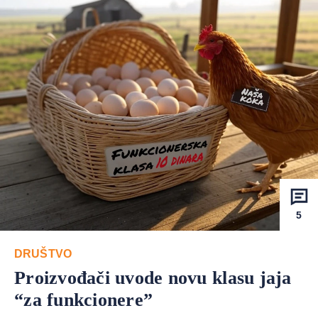
5
DRUŠTVO
Proizvođači uvode novu klasu jaja
“za funkcionere”