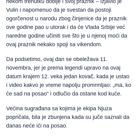
nekom trenutku dobije i svoj praznik – izjavio je
Vulin i napomenuo da je svestan da postoji
ogorčenost u narodu zbog činjenice da je praznik
ove godine pao u utorak i da će Vlada Srbije već
naredne godine učiniti sve što je u njenoj moći da
ovaj praznik nekako spoji sa vikendom.
Da podsetimo, ovaj dan se obeležava 11.
novembra, jer je prema legendi upravo na ovaj
datum krajem 12. veka jedan kovač, kada je ustao
i video kakvo je vreme napolju promrmljao: „ma, ko
će sad na posao“ i odlučio da ostane kod kuće.
Većina sugrađana sa kojima je ekipa Njuza
popričala, bila je zbunjena kada su juče saznali da
danas neće ići na posao.