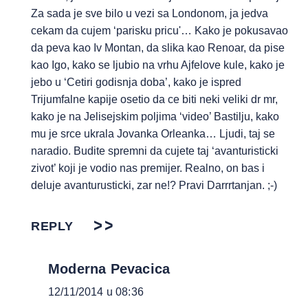
Za sada je sve bilo u vezi sa Londonom, ja jedva
cekam da cujem ‘parisku pricu'… Kako je pokusavao
da peva kao Iv Montan, da slika kao Renoar, da pise
kao Igo, kako se ljubio na vrhu Ajfelove kule, kako je
jebo u ‘Cetiri godisnja doba’, kako je ispred
Trijumfalne kapije osetio da ce biti neki veliki dr mr,
kako je na Jelisejskim poljima ‘video’ Bastilju, kako
mu je srce ukrala Jovanka Orleanka… Ljudi, taj se
naradio. Budite spremni da cujete taj ‘avanturisticki
zivot’ koji je vodio nas premijer. Realno, on bas i
deluje avanturusticki, zar ne!? Pravi Darrrtanjan. ;-)
REPLY
Moderna Pevacica
12/11/2014 u 08:36