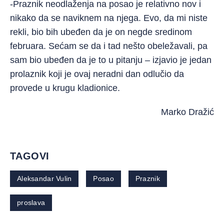
-Praznik neodlaženja na posao je relativno nov i
nikako da se naviknem na njega. Evo, da mi niste
rekli, bio bih ubeđen da je on negde sredinom
februara. Sećam se da i tad nešto obeležavali, pa
sam bio ubeđen da je to u pitanju – izjavio je jedan
prolaznik koji je ovaj neradni dan odlučio da
provede u krugu kladionice.
Marko Dražić
TAGOVI
Aleksandar Vulin
Posao
Praznik
proslava