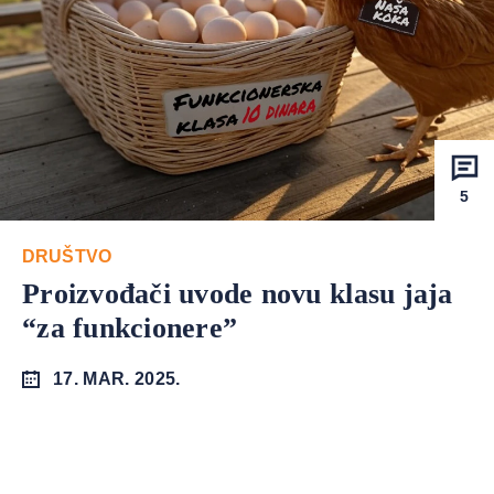
5
DRUŠTVO
Proizvođači uvode novu klasu jaja
“za funkcionere”
17. MAR. 2025.