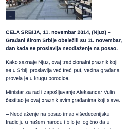
…
CELA SRBIJA, 11. novembar 2014, (Njuz) –
Građani širom Srbije obeležili su 11. novembar,
dan kada se proslavlja neodlaženje na posao.
Kako saznaje Njuz, ovaj tradicionalni praznik koji
se u Srbiji proslavlja već treći put, većina građana
provela je u krugu porodice.
Ministar za rad i zapošljavanje Aleksandar Vulin
čestitao je ovaj praznik svim građanima koji slave.
– Neodlaženje na posao imao višedecenijsku
tradiciju u našem narodu i bilo je logično da u