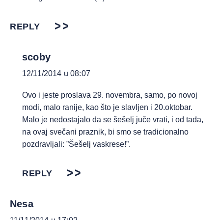
REPLY
scoby
12/11/2014 u 08:07
Ovo i jeste proslava 29. novembra, samo, po novoj
modi, malo ranije, kao što je slavljen i 20.oktobar.
Malo je nedostajalo da se šešelj juče vrati, i od tada,
na ovaj svečani praznik, bi smo se tradicionalno
pozdravljali: ”Šešelj vaskrese!”.
REPLY
Nesa