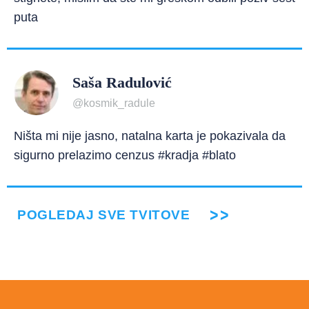
puta
Saša Radulović
@kosmik_radule
Ništa mi nije jasno, natalna karta je pokazivala da
sigurno prelazimo cenzus #kradja #blato
POGLEDAJ SVE TVITOVE