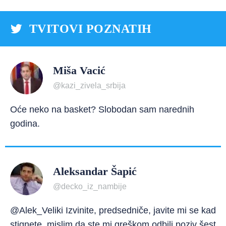
TVITOVI POZNATIH
Miša Vacić
@kazi_zivela_srbija
Oće neko na basket? Slobodan sam narednih
godina.
Aleksandar Šapić
@decko_iz_nambije
@Alek_Veliki Izvinite, predsedniče, javite mi se kad
stignete, mislim da ste mi greškom odbili poziv šest