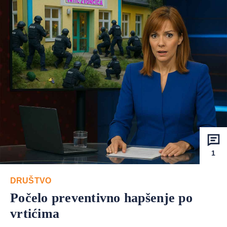
1
DRUŠTVO
Počelo preventivno hapšenje po
vrtićima