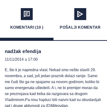
KOMENTARI (10 )
POŠALJI KOMENTAR
nadžak efendija
11/11/2014 u 17:00
E, što ti je napredna vlast. Nekad smo nešto slavili 29.
novembra, a sad, još jedan praznik dolazi ranije. Samo
me čudi što ga ne spajamo sa novom godinom, koliko bi
samo energenata uštedeili. A i, ne bi premijer morao da
se preznojava kad treba da razgovara sa drugom
Vladimirom.Pa nisu hajduci bili naivni kad su obustavljali
rad i druge aktivnosti za (D)Mitrovdan.