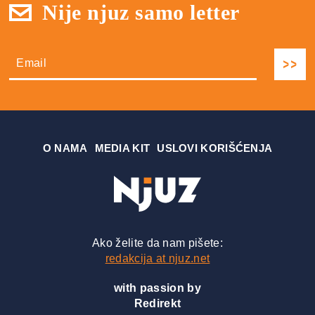
Nije njuz samo letter
О NAMA
MEDIA KIT
USLOVI KORIŠĆENJA
Ako želite da nam pišete:
redakcija at njuz.net
with passion by
Redirekt