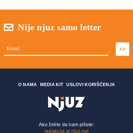
Nije njuz samo letter
О NAMA
MEDIA KIT
USLOVI KORIŠĆENJA
Ako želite da nam pišete:
redakcija at njuz.net