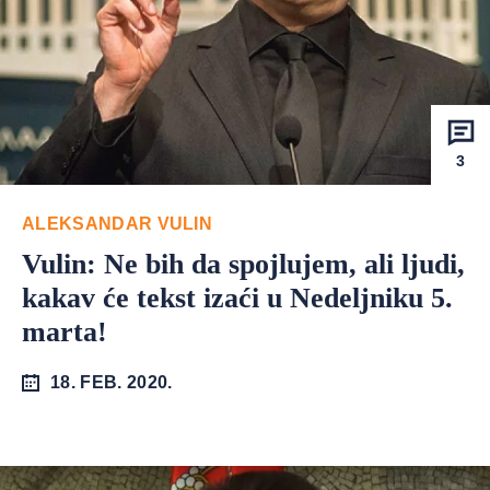
3
ALEKSANDAR VULIN
Vulin: Ne bih da spojlujem, ali ljudi,
kakav će tekst izaći u Nedeljniku 5.
marta!
18. FEB. 2020.