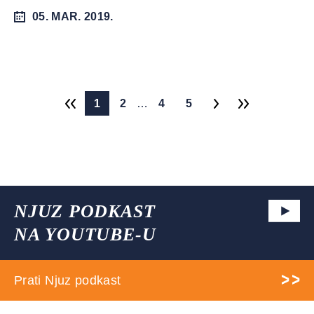
05. MAR. 2019.
1
2
…
4
5
NJUZ PODKAST
NA YOUTUBE-U
Prati Njuz podkast