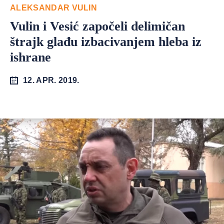
ALEKSANDAR VULIN
Vulin i Vesić započeli delimičan
štrajk glađu izbacivanjem hleba iz
ishrane
12. APR. 2019.