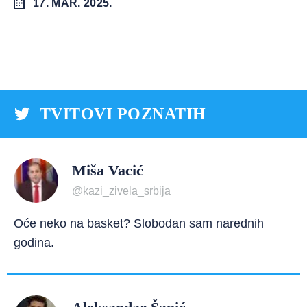
17. MAR. 2025.
TVITOVI POZNATIH
Miša Vacić
@kazi_zivela_srbija
Oće neko na basket? Slobodan sam narednih
godina.