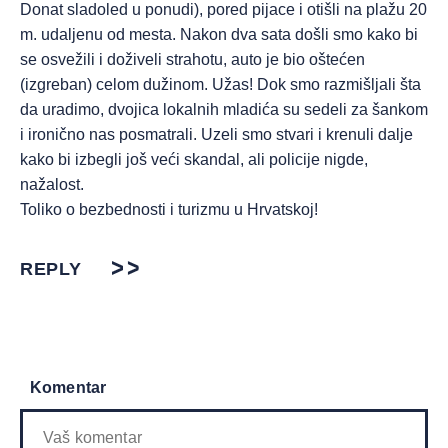
Donat sladoled u ponudi), pored pijace i otišli na plažu 20
m. udaljenu od mesta. Nakon dva sata došli smo kako bi
se osvežili i doživeli strahotu, auto je bio oštećen
(izgreban) celom dužinom. Užas! Dok smo razmišljali šta
da uradimo, dvojica lokalnih mladića su sedeli za šankom
i ironično nas posmatrali. Uzeli smo stvari i krenuli dalje
kako bi izbegli još veći skandal, ali policije nigde,
nažalost.
Toliko o bezbednosti i turizmu u Hrvatskoj!
REPLY
Komentar