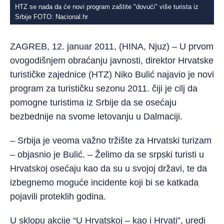
HTZ se nada da će novi program zaštite "dovući" više turista iz
Srbije FOTO: Nacional.hr
ZAGREB, 12. januar 2011, (HINA, Njuz) – U prvom
ovogodišnjem obraćanju javnosti, direktor Hrvatske
turističke zajednice (HTZ) Niko Bulić najavio je novi
program za turističku sezonu 2011. čiji je cilj da
pomogne turistima iz Srbije da se osećaju
bezbednije na svome letovanju u Dalmaciji.
– Srbija je veoma važno tržište za Hrvatski turizam
– objasnio je Bulić. – Želimo da se srpski turisti u
Hrvatskoj osećaju kao da su u svojoj državi, te da
izbegnemo moguće incidente koji bi se katkada
pojavili proteklih godina.
U sklopu akcije “U Hrvatskoj – kao i Hrvati”, uredi