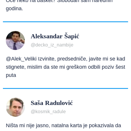
Oće neko na basket? Slobodan sam narednih
godina.
Aleksandar Šapić
@decko_iz_nambije
@Alek_Veliki Izvinite, predsedniče, javite mi se kad
stignete, mislim da ste mi greškom odbili poziv šest
puta
Saša Radulović
@kosmik_radule
Ništa mi nije jasno, natalna karta je pokazivala da