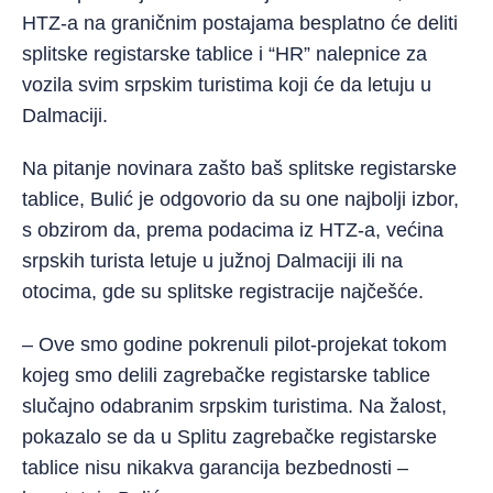
HTZ-a na graničnim postajama besplatno će deliti
splitske registarske tablice i “HR” nalepnice za
vozila svim srpskim turistima koji će da letuju u
Dalmaciji.
Na pitanje novinara zašto baš splitske registarske
tablice, Bulić je odgovorio da su one najbolji izbor,
s obzirom da, prema podacima iz HTZ-a, većina
srpskih turista letuje u južnoj Dalmaciji ili na
otocima, gde su splitske registracije najčešće.
– Ove smo godine pokrenuli pilot-projekat tokom
kojeg smo delili zagrebačke registarske tablice
slučajno odabranim srpskim turistima. Na žalost,
pokazalo se da u Splitu zagrebačke registarske
tablice nisu nikakva garancija bezbednosti –