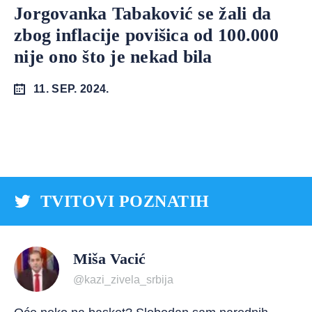
Jorgovanka Tabaković se žali da
zbog inflacije povišica od 100.000
nije ono što je nekad bila
11. SEP. 2024.
TVITOVI POZNATIH
Miša Vacić
@kazi_zivela_srbija