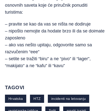
osnovnih saveta koje će priručnik ponuditi
turistima:
– pravite se kao da vas se ništa ne dodiruje
– nipošto nemojte da hodate brzo ili da se doimate
zaposleno
– ako vas nešto upitaju, odgovorite samo sa
razvučenim “eee”
– setite se tražiti “biru” a ne “pivo” ili “lager”,
“makijato” a ne “kafu” ili “kavu”
TAGOVI
Hrvatska
HTZ
incidenti na letovanju
registarske tablice
Split
srpski turisti