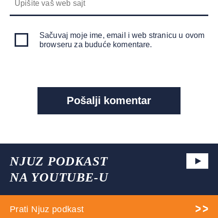
Sačuvaj moje ime, email i web stranicu u ovom
browseru za buduće komentare.
NJUZ PODKAST
NA YOUTUBE-U
Prati Njuz podkast