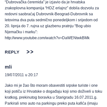
“Dubrovačka ćeremida” je izjavio da je hrvatska
zrakoplovna kompanija “HDZ erlajnz” dobila dozvolu za
redovni saobraćaj Dubrovnik-Beograd-Dubrovnik sa
letovima dva puta sedmično ponedeljkom i srijedom od
20. lipnja do 7. rujna uz glazbenu pratnju “Bog ubio
Njemačku i marku”:
http://www.youtube.com/watch?v=DaWENtwkBMk
REPLY
mli
19/07/2011 u 20:17
Jako mi je žao što moram obavestiti srpske turiste i one
koji potiču iz Hrvatske o događaju koji smo doživeli u toku
kratkog, prekinutog boravka u Starigradu 16.07.2011.g.
Parkirali smo auto na parkingu preko puta kafića (imaju