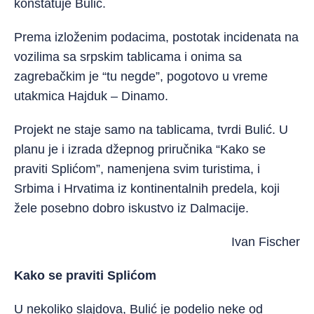
konstatuje Bulić.
Prema izloženim podacima, postotak incidenata na
vozilima sa srpskim tablicama i onima sa
zagrebačkim je “tu negde”, pogotovo u vreme
utakmica Hajduk – Dinamo.
Projekt ne staje samo na tablicama, tvrdi Bulić. U
planu je i izrada džepnog priručnika “Kako se
praviti Splićom”, namenjena svim turistima, i
Srbima i Hrvatima iz kontinentalnih predela, koji
žele posebno dobro iskustvo iz Dalmacije.
Ivan Fischer
Kako se praviti Splićom
U nekoliko slajdova, Bulić je podelio neke od