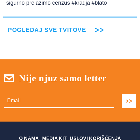
sigurno prelazimo cenzus #kradja #blato
POGLEDAJ SVE TVITOVE
Nije njuz samo letter
О NAMA
MEDIA KIT
USLOVI KORIŠĆENJA