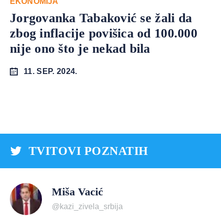
EKONOMIJA
Jorgovanka Tabaković se žali da
zbog inflacije povišica od 100.000
nije ono što je nekad bila
11. SEP. 2024.
TVITOVI POZNATIH
Miša Vacić
@kazi_zivela_srbija