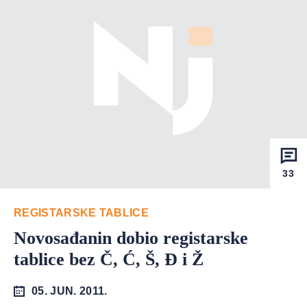
33
REGISTARSKE TABLICE
Novosađanin dobio registarske
tablice bez Č, Ć, Š, Đ i Ž
05. JUN. 2011.