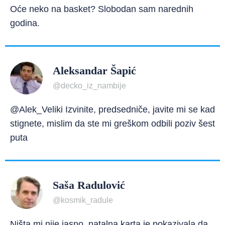
Oće neko na basket? Slobodan sam narednih
godina.
Aleksandar Šapić
@decko_iz_nambije
@Alek_Veliki Izvinite, predsedniče, javite mi se kad
stignete, mislim da ste mi greškom odbili poziv šest
puta
Saša Radulović
@kosmik_radule
Ništa mi nije jasno, natalna karta je pokazivala da