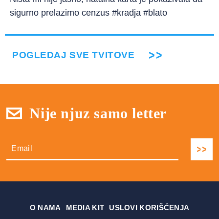
sigurno prelazimo cenzus #kradja #blato
POGLEDAJ SVE TVITOVE
Nije njuz samo letter
О NAMA
MEDIA KIT
USLOVI KORIŠĆENJA