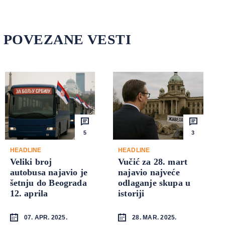
POVEZANE VESTI
5
3
HEADLINE
HEADLINE
Veliki broj
Vučić za 28. mart
autobusa najavio je
najavio najveće
šetnju do Beograda
odlaganje skupa u
12. aprila
istoriji
07. APR. 2025.
28. MAR. 2025.