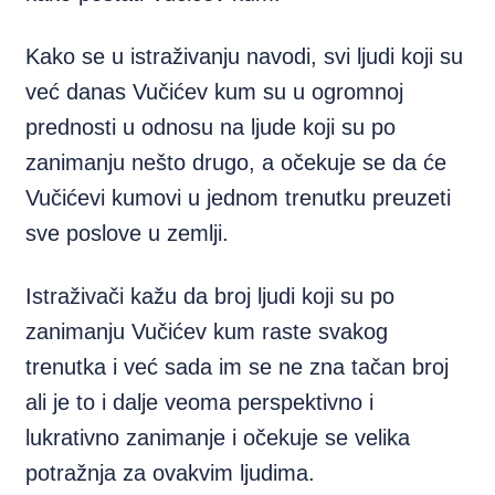
Kako se u istraživanju navodi, svi ljudi koji su
već danas Vučićev kum su u ogromnoj
prednosti u odnosu na ljude koji su po
zanimanju nešto drugo, a očekuje se da će
Vučićevi kumovi u jednom trenutku preuzeti
sve poslove u zemlji.
Istraživači kažu da broj ljudi koji su po
zanimanju Vučićev kum raste svakog
trenutka i već sada im se ne zna tačan broj
ali je to i dalje veoma perspektivno i
lukrativno zanimanje i očekuje se velika
potražnja za ovakvim ljudima.