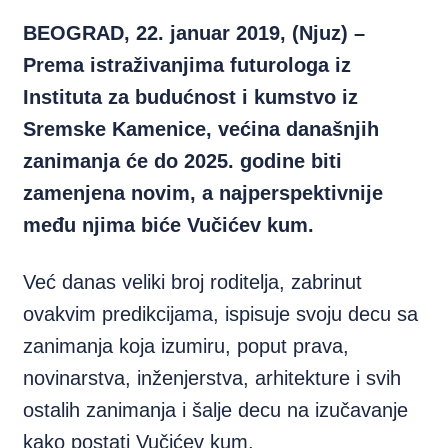
BEOGRAD, 22. januar 2019, (Njuz) –
Prema istraživanjima futurologa iz
Instituta za budućnost i kumstvo iz
Sremske Kamenice, većina današnjih
zanimanja će do 2025. godine biti
zamenjena novim, a najperspektivnije
među njima biće Vučićev kum.
Već danas veliki broj roditelja, zabrinut
ovakvim predikcijama, ispisuje svoju decu sa
zanimanja koja izumiru, poput prava,
novinarstva, inženjerstva, arhitekture i svih
ostalih zanimanja i šalje decu na izučavanje
kako posta
ti Vučićev kum.