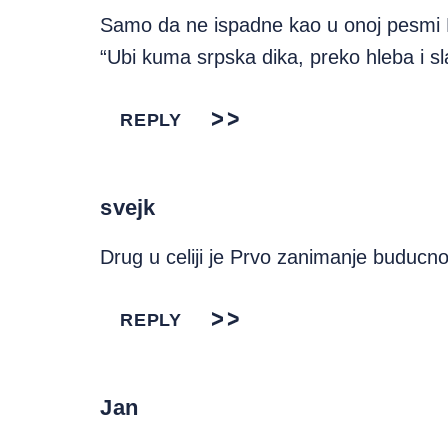
Samo da ne ispadne kao u onoj pesmi 
“Ubi kuma srpska dika, preko hleba i sl
REPLY
svejk
Drug u celiji je Prvo zanimanje buducno
REPLY
Jan