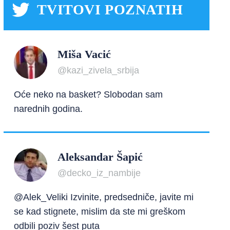
TVITOVI POZNATIH
Miša Vacić
@kazi_zivela_srbija
Oće neko na basket? Slobodan sam
narednih godina.
Aleksandar Šapić
@decko_iz_nambije
@Alek_Veliki Izvinite, predsedniče, javite mi
se kad stignete, mislim da ste mi greškom
odbili poziv šest puta