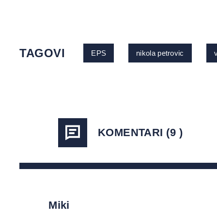
TAGOVI
EPS
nikola petrovic
KOMENTARI (9 )
Miki