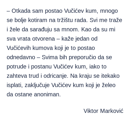
– Otkada sam postao Vučićev kum, mnogo
se bolje kotiram na tržištu rada. Svi me traže
i žele da sarađuju sa mnom. Kao da su mi
sva vrata otvorena – kaže jedan od
Vučićevih kumova koji je to postao
odnedavno – Svima bih preporučio da se
potrude i postanu Vučićev kum, iako to
zahteva trud i odricanje. Na kraju se itekako
isplati, zaključuje Vučićev kum koji je želeo
da ostane anoniman.
Viktor Marković