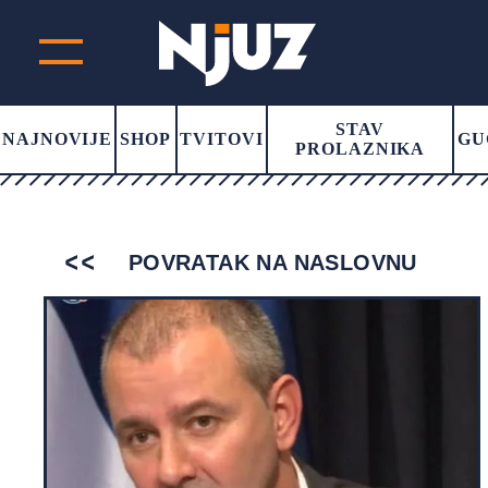
STAV
NAJNOVIJE
SHOP
TVITOVI
GU
PROLAZNIKA
POVRATAK NA NASLOVNU