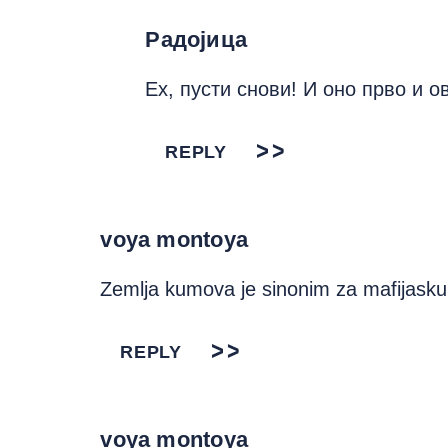
Радојица
Ех, пусти снови! И оно прво и о
REPLY
voya montoya
Zemlja kumova je sinonim za mafijasku
REPLY
voya montoya