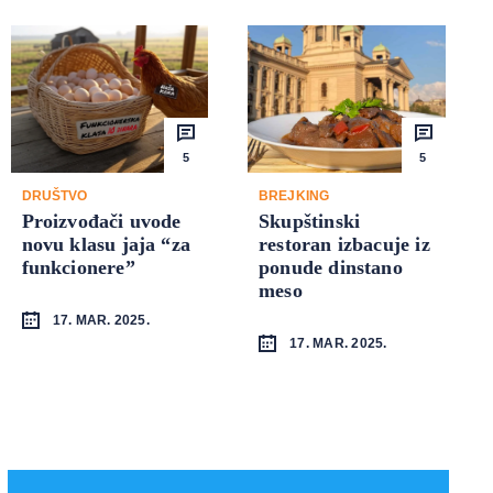
5
5
DRUŠTVO
BREJKING
Proizvođači uvode
Skupštinski
novu klasu jaja “za
restoran izbacuje iz
funkcionere”
ponude dinstano
meso
17. MAR. 2025.
17. MAR. 2025.