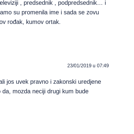
televiziji , predsednik , podpredsednik… i
 samo su promenila ime i sada se zovu
v rođak, kumov ortak.
23/01/2019 u 07:49
i jos uvek pravno i zakonski uredjene
ko da, mozda neciji drugi kum bude