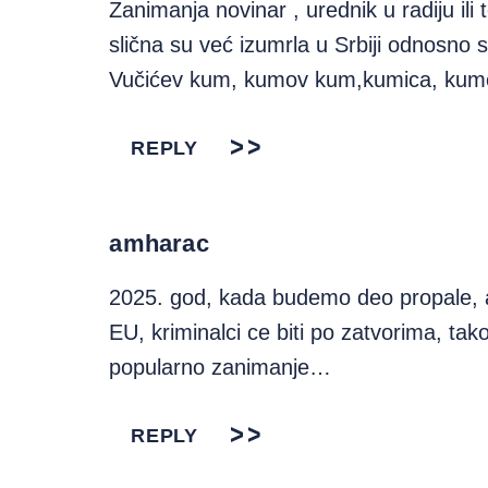
Zanimanja novinar , urednik u radiju ili 
slična su već izumrla u Srbiji odnosno
Vučićev kum, kumov kum,kumica, kumo
REPLY
amharac
2025. god, kada budemo deo propale, al
EU, kriminalci ce biti po zatvorima, ta
popularno zanimanje…
REPLY