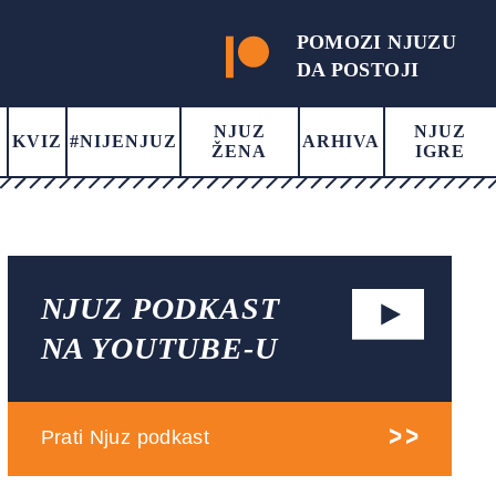
POMOZI NJUZU
DA POSTOJI
NJUZ
NJUZ
KVIZ
#NIJENJUZ
ARHIVA
ŽENA
IGRE
NJUZ PODKAST
NA YOUTUBE-U
Prati Njuz podkast