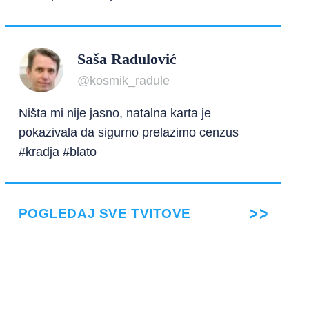
Saša Radulović
@kosmik_radule
Ništa mi nije jasno, natalna karta je
pokazivala da sigurno prelazimo cenzus
#kradja #blato
POGLEDAJ SVE TVITOVE